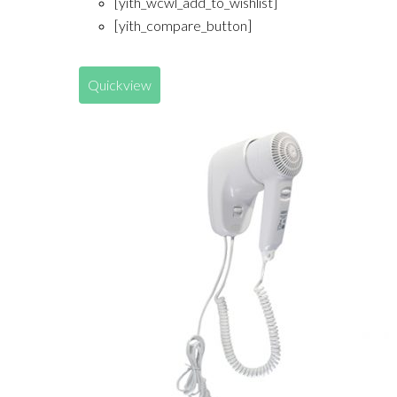
[yith_wcwl_add_to_wishlist]
[yith_compare_button]
Quickview