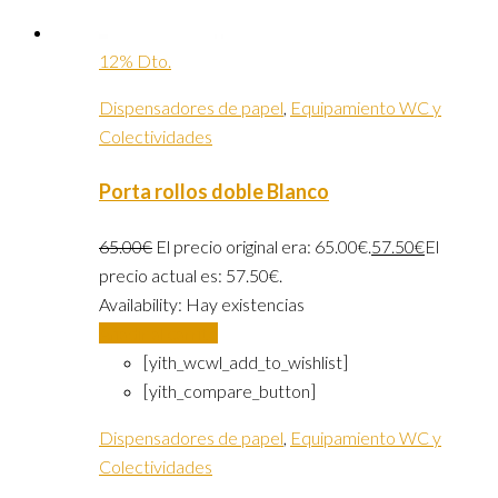
12% Dto.
Dispensadores de papel
,
Equipamiento WC y
Colectividades
Porta rollos doble Blanco
65.00
€
El precio original era: 65.00€.
57.50
€
El
precio actual es: 57.50€.
Availability:
Hay existencias
Añadir al carrito
[yith_wcwl_add_to_wishlist]
[yith_compare_button]
Dispensadores de papel
,
Equipamiento WC y
Colectividades