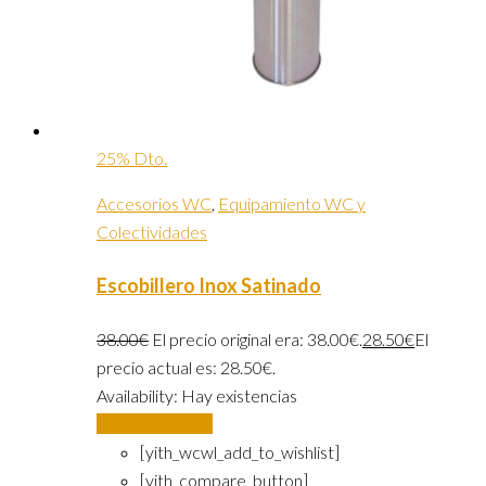
25% Dto.
Accesorios WC
,
Equipamiento WC y
Colectividades
Escobillero Inox Satinado
38.00
€
El precio original era: 38.00€.
28.50
€
El
precio actual es: 28.50€.
Availability:
Hay existencias
Añadir al carrito
[yith_wcwl_add_to_wishlist]
[yith_compare_button]