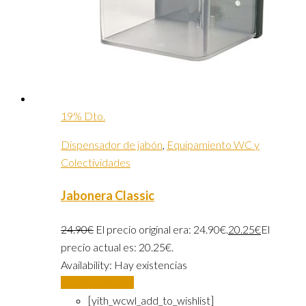
19% Dto.
Dispensador de jabón
,
Equipamiento WC y
Colectividades
Jabonera Classic
24.90
€
El precio original era: 24.90€.
20.25
€
El
precio actual es: 20.25€.
Availability:
Hay existencias
Añadir al carrito
[yith_wcwl_add_to_wishlist]