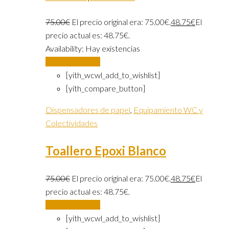
75.00
€
El precio original era: 75.00€.
48.75
€
El
precio actual es: 48.75€.
Availability:
Hay existencias
Añadir al carrito
[yith_wcwl_add_to_wishlist]
[yith_compare_button]
Dispensadores de papel
,
Equipamiento WC y
Colectividades
Toallero Epoxi Blanco
75.00
€
El precio original era: 75.00€.
48.75
€
El
precio actual es: 48.75€.
Añadir al carrito
[yith_wcwl_add_to_wishlist]