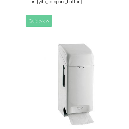
[yith_compare_button]
Quickview