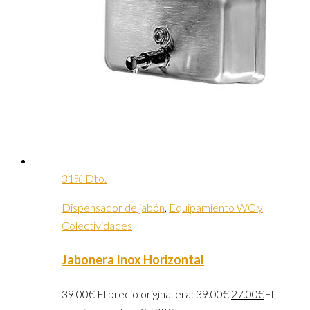
31% Dto.
Dispensador de jabón
,
Equipamiento WC y
Colectividades
Jabonera Inox Horizontal
39.00
€
El precio original era: 39.00€.
27.00
€
El