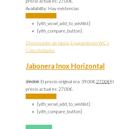
precio actual es: 27.00€.
Availability:
Hay existencias
Añadir al carrito
[yith_wcwl_add_to_wishlist]
[yith_compare_button]
Dispensador de jabón
,
Equipamiento WC y
Colectividades
Jabonera Inox Horizontal
39.00
€
El precio original era: 39.00€.
27.00
€
El
precio actual es: 27.00€.
Añadir al carrito
[yith_wcwl_add_to_wishlist]
[yith_compare_button]