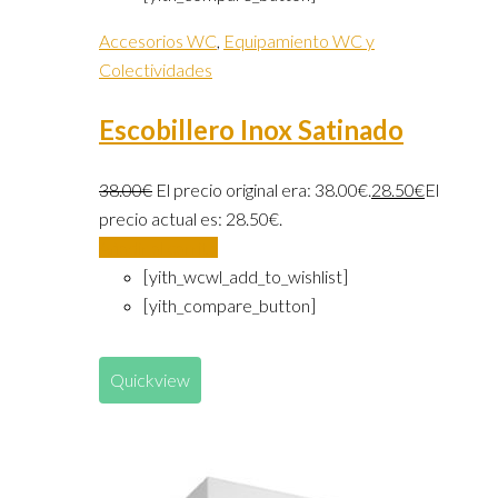
Accesorios WC
,
Equipamiento WC y
Colectividades
Escobillero Inox Satinado
38.00
€
El precio original era: 38.00€.
28.50
€
El
precio actual es: 28.50€.
Añadir al carrito
[yith_wcwl_add_to_wishlist]
[yith_compare_button]
Quickview