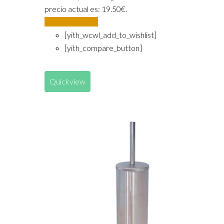
precio actual es: 19.50€.
Añadir al carrito
[yith_wcwl_add_to_wishlist]
[yith_compare_button]
Quickview