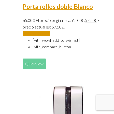
Porta rollos doble Blanco
65.00
€
El precio original era: 65.00€.
57.50
€
El
precio actual es: 57.50€.
Añadir al carrito
[yith_wcwl_add_to_wishlist]
[yith_compare_button]
Quickview