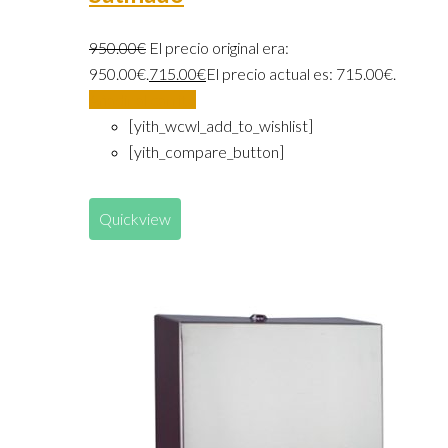
950.00
€
El precio original era:
950.00€.
715.00
€
El precio actual es: 715.00€.
Añadir al carrito
[yith_wcwl_add_to_wishlist]
[yith_compare_button]
Quickview