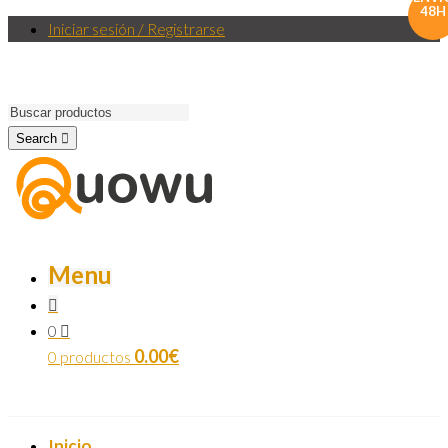
48H
Iniciar sesión / Registrarse
Search
Menu
0
0.00
€
0 productos
Inicio