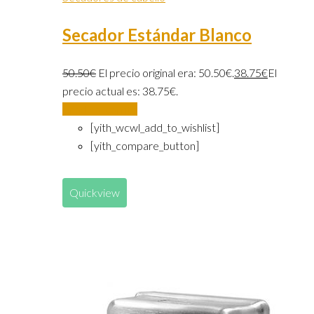
Secador Estándar Blanco
50.50
€
El precio original era: 50.50€.
38.75
€
El
precio actual es: 38.75€.
Añadir al carrito
[yith_wcwl_add_to_wishlist]
[yith_compare_button]
Quickview