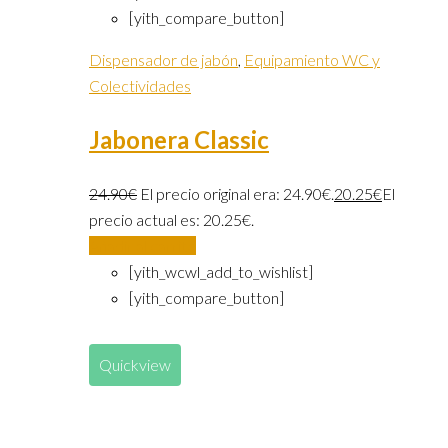
[yith_compare_button]
Dispensador de jabón
,
Equipamiento WC y
Colectividades
Jabonera Classic
24.90
€
El precio original era: 24.90€.
20.25
€
El
precio actual es: 20.25€.
Añadir al carrito
[yith_wcwl_add_to_wishlist]
[yith_compare_button]
Quickview