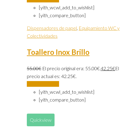
[yith_wcwl_add_to_wishlist]
[yith_compare_button]
Dispensadores de papel
,
Equipamiento WC y
Colectividades
Toallero Inox Brillo
55.00
€
El precio original era: 55.00€.
42.25
€
El
precio actual es: 42.25€.
Añadir al carrito
[yith_wcwl_add_to_wishlist]
[yith_compare_button]
Quickview