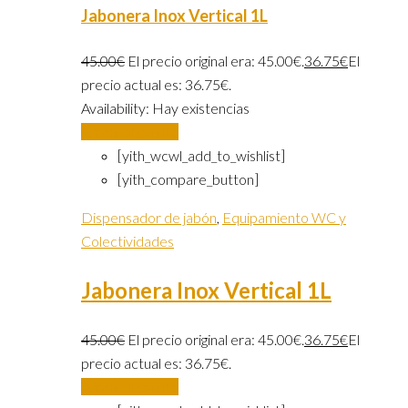
Jabonera Inox Vertical 1L
45.00
€
El precio original era: 45.00€.
36.75
€
El
precio actual es: 36.75€.
Availability:
Hay existencias
Añadir al carrito
[yith_wcwl_add_to_wishlist]
[yith_compare_button]
Dispensador de jabón
,
Equipamiento WC y
Colectividades
Jabonera Inox Vertical 1L
45.00
€
El precio original era: 45.00€.
36.75
€
El
precio actual es: 36.75€.
Añadir al carrito