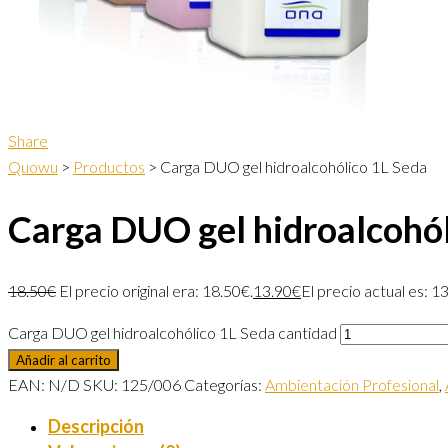
Share
Quowu
>
Productos
>
Carga DUO gel hidroalcohólico 1L Seda
Carga DUO gel hidroalcohól
18.50
€
El precio original era: 18.50€.
13.90
€
El precio actual es: 1
Carga DUO gel hidroalcohólico 1L Seda cantidad
Añadir al carrito
EAN:
N/D
SKU:
125/006
Categorías:
Ambientación Profesional
,
Descripción