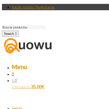
Iniciar sesión / Registrarse
Search
Menu
1
35.00
€
1 producto
Inicio