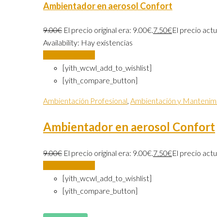
Ambientador en aerosol Confort
9.00
€
El precio original era: 9.00€.
7.50
€
El precio actu
Availability:
Hay existencias
Añadir al carrito
[yith_wcwl_add_to_wishlist]
[yith_compare_button]
Ambientación Profesional
,
Ambientación y Mantenim
Ambientador en aerosol Confort
9.00
€
El precio original era: 9.00€.
7.50
€
El precio actu
Añadir al carrito
[yith_wcwl_add_to_wishlist]
[yith_compare_button]