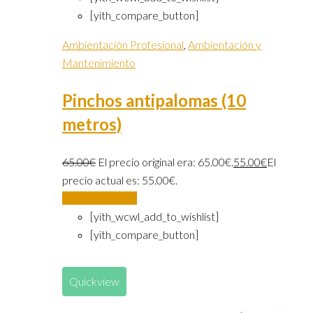
[yith_compare_button]
Ambientación Profesional
,
Ambientación y
Mantenimiento
Pinchos antipalomas (10
metros)
65.00
€
El precio original era: 65.00€.
55.00
€
El
precio actual es: 55.00€.
Añadir al carrito
[yith_wcwl_add_to_wishlist]
[yith_compare_button]
Quickview