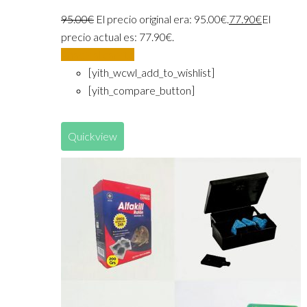
95.00
€
El precio original era: 95.00€.
77.90
€
El
precio actual es: 77.90€.
Añadir al carrito
[yith_wcwl_add_to_wishlist]
[yith_compare_button]
Quickview