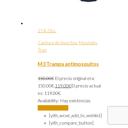
21% Dto.
Captura de insectos
,
Mosquito
Trap
M3 Trampa antimosquitos
150.00
€
El precio original era:
150.00€.
119.00
€
El precio actual
es: 119.00€.
Availability:
Hay existencias
Añadir al carrito
[yith_wcwl_add_to_wishlist]
[yith_compare_button]