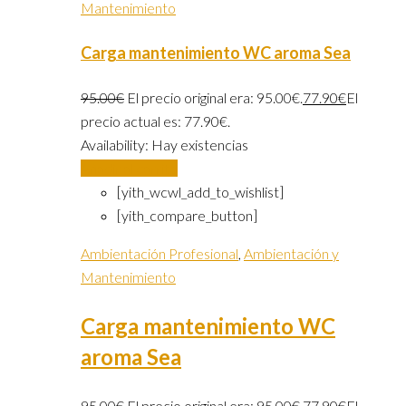
Mantenimiento
Carga mantenimiento WC aroma Sea
95.00
€
El precio original era: 95.00€.
77.90
€
El
precio actual es: 77.90€.
Availability:
Hay existencias
Añadir al carrito
[yith_wcwl_add_to_wishlist]
[yith_compare_button]
Ambientación Profesional
,
Ambientación y
Mantenimiento
Carga mantenimiento WC
aroma Sea
95.00
€
El precio original era: 95.00€.
77.90
€
El