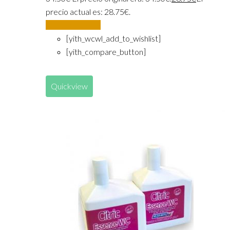
precio actual es: 28.75€.
Añadir al carrito
[yith_wcwl_add_to_wishlist]
[yith_compare_button]
Quickview