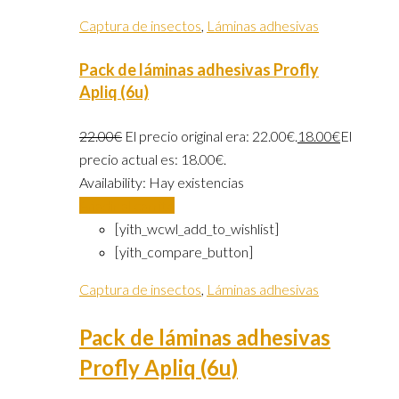
Captura de insectos
,
Láminas adhesivas
Pack de láminas adhesivas Profly
Apliq (6u)
22.00
€
El precio original era: 22.00€.
18.00
€
El
precio actual es: 18.00€.
Availability:
Hay existencias
Añadir al carrito
[yith_wcwl_add_to_wishlist]
[yith_compare_button]
Captura de insectos
,
Láminas adhesivas
Pack de láminas adhesivas
Profly Apliq (6u)