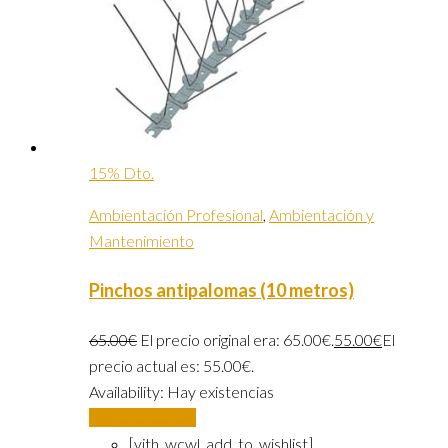
15% Dto.
Ambientación Profesional
,
Ambientación y
Mantenimiento
Pinchos antipalomas (10 metros)
65.00
€
El precio original era: 65.00€.
55.00
€
El
precio actual es: 55.00€.
Availability:
Hay existencias
Añadir al carrito
[yith_wcwl_add_to_wishlist]