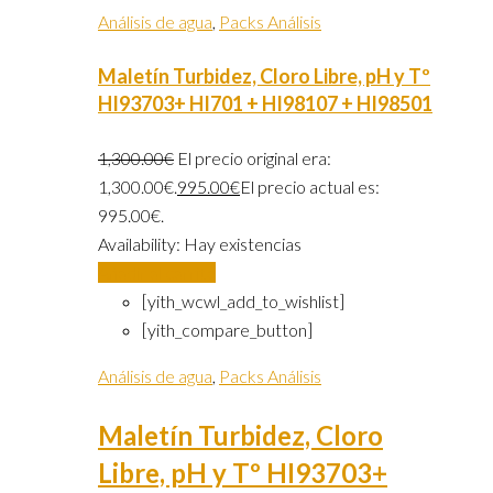
Análisis de agua
,
Packs Análisis
Maletín Turbidez, Cloro Libre, pH y Tº
HI93703+ HI701 + HI98107 + HI98501
1,300.00
€
El precio original era:
1,300.00€.
995.00
€
El precio actual es:
995.00€.
Availability:
Hay existencias
Añadir al carrito
[yith_wcwl_add_to_wishlist]
[yith_compare_button]
Análisis de agua
,
Packs Análisis
Maletín Turbidez, Cloro
Libre, pH y Tº HI93703+