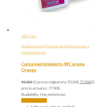
18% Dto.
Ambientación Profesional
,
Ambientación y
Mantenimiento
Carga mantenimiento WC aroma
Orange
95.00
€
El precio original era: 95.00€.
77.90
€
El
precio actual es: 77.90€.
Availability:
Hay existencias
Añadir al carrito
[yith_wcwl_add_to_wishlist]