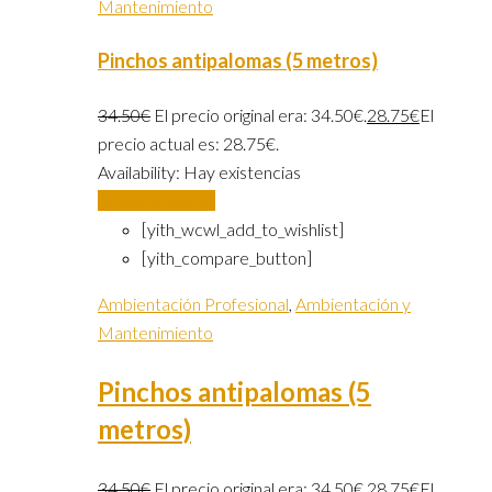
Mantenimiento
Pinchos antipalomas (5 metros)
34.50
€
El precio original era: 34.50€.
28.75
€
El
precio actual es: 28.75€.
Availability:
Hay existencias
Añadir al carrito
[yith_wcwl_add_to_wishlist]
[yith_compare_button]
Ambientación Profesional
,
Ambientación y
Mantenimiento
Pinchos antipalomas (5
metros)
34.50
€
El precio original era: 34.50€.
28.75
€
El