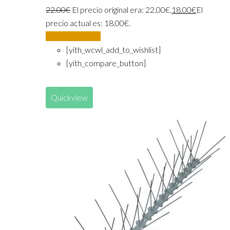
22.00
€
El precio original era: 22.00€.
18.00
€
El
precio actual es: 18.00€.
Añadir al carrito
[yith_wcwl_add_to_wishlist]
[yith_compare_button]
Quickview