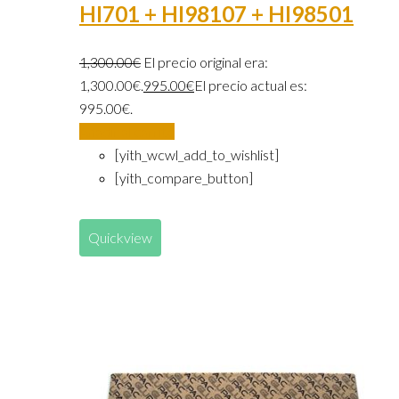
HI701 + HI98107 + HI98501
1,300.00
€
El precio original era:
1,300.00€.
995.00
€
El precio actual es:
995.00€.
Añadir al carrito
[yith_wcwl_add_to_wishlist]
[yith_compare_button]
Quickview