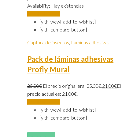
Availability:
Hay existencias
Añadir al carrito
[yith_wcwl_add_to_wishlist]
[yith_compare_button]
Captura de insectos
,
Láminas adhesivas
Pack de láminas adhesivas
Profly Mural
25.00
€
El precio original era: 25.00€.
21.00
€
El
precio actual es: 21.00€.
Añadir al carrito
[yith_wcwl_add_to_wishlist]
[yith_compare_button]