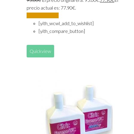
precio actual es: 77.90€.
Añadir al carrito
[yith_wcwl_add_to_wishlist]
[yith_compare_button]
Quickview