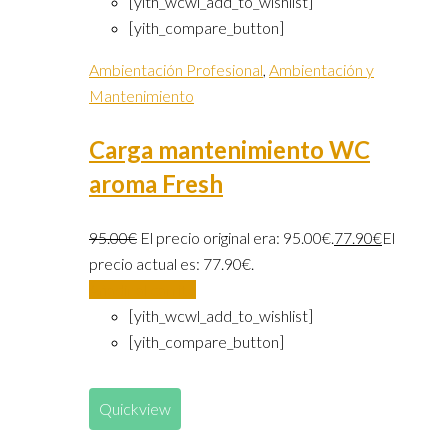
[yith_wcwl_add_to_wishlist]
[yith_compare_button]
Ambientación Profesional
,
Ambientación y
Mantenimiento
Carga mantenimiento WC
aroma Fresh
95.00
€
El precio original era: 95.00€.
77.90
€
El
precio actual es: 77.90€.
Añadir al carrito
[yith_wcwl_add_to_wishlist]
[yith_compare_button]
Quickview