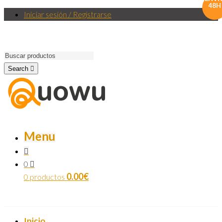
48H
Iniciar sesión / Registrarse
Search
Menu
0
0.00
€
0 productos
Inicio