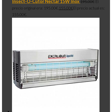
Insect-O-Cutor Nectar 15W Inox
195.00
€
El
precio original era: 195.00€.
155.00
€
El precio actual es:
155.00€.