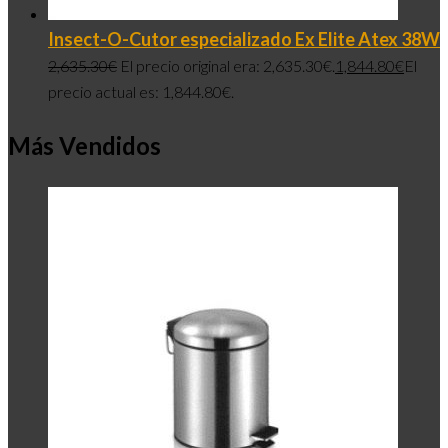
Insect-O-Cutor especializado Ex Elite Atex 38W
2,635.30
€
El precio original era: 2,635.30€.
1,844.80
€
El
precio actual es: 1,844.80€.
Más Vendidos