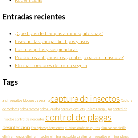
Entradas recientes
¿Qué tipos de trampas antimosquitos hay?
Insecticidas para jardín: tipos y usos
Los mosquitos y sus picaduras
Productos antiparásitos, ¿cuál elijo para mi mascota?
Eliminar roedores de forma segura
Tags
captura de insectos
antimosquitos
bloques de parafina
Captura
de roedores
cebos frescos
cebos líquidos
cereales y pellets
Collares antipulgas
control de
control de plagas
insectos
control de mosquitos
desinfección
Ecológicos y Repelentes
eliminación de mosquitos
eliminar cochinilla
eliminar hongos
eliminar insectos
eliminar mosca blanca
eliminar mosquitos
eliminar plagas