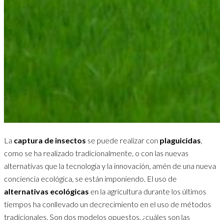
La
captura de insectos
se puede realizar con
plaguicidas
,
como se ha realizado tradicionalmente, o con las nuevas
alternativas que la tecnología y la innovación, amén de una nueva
conciencia ecológica, se están imponiendo. El uso de
alternativas ecológicas
en la agricultura durante los últimos
tiempos ha conllevado un decrecimiento en el uso de métodos
tradicionales. Son dos modelos opuestos, ¿cuáles son las