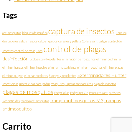
Tags
captura de insectos
antimosquitos
bloques de parafina
Captura
de roedores
cebos frescos
cebos líquidos
cereales y pellets
Collares antipulgas
control de
control de plagas
insectos
control de mosquitos
desinfección
Ecológicos y Repelentes
eliminación de mosquitos
eliminar cochinilla
eliminar hongos
eliminar insectos
eliminar mosca blanca
eliminar mosquitos
eliminar plagas
Exterminadores Hunter
eliminar pulgón
eliminar roedores
Esprays y repelentes
insecticidas
insecticidas para jardín
mosquitos
Pipetas antiparásitos
plaga de insectos
plagas de mosquitos
Pody Collar
Pody Spot On
Productos antiparásitos
trampa antimosquitos M3
trampas
Rodenticidas
trampa antimosquitos
antimosquitos
Carrito