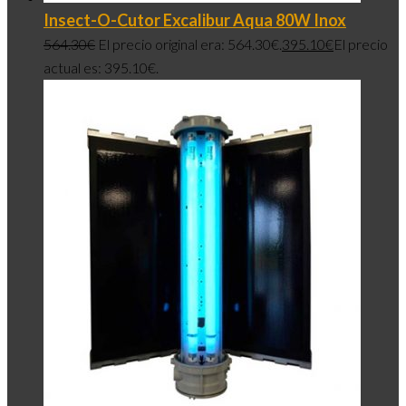
Insect-O-Cutor Excalibur Aqua 80W Inox
564.30
€
El precio original era: 564.30€.
395.10
€
El precio
actual es: 395.10€.