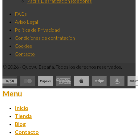
Packs Desratización Roedores
FAQs
Aviso Legal
Política de Privacidad
Condiciones de contratacion
Cookies
Contacto
© 2026 - Quowu España. Todos los derechos reservados.
Menu
Inicio
Tienda
Blog
Contacto