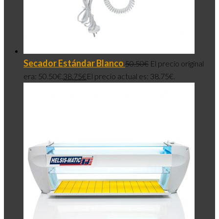
Secador Estándar Blanco
50.50
€
El precio original
era: 50.50€.
38.75
€
El precio actual es: 38.75€.