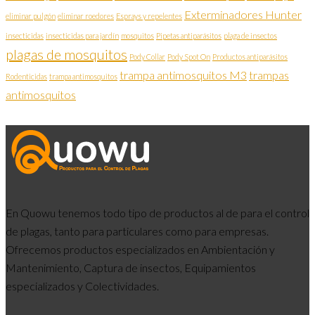
Exterminadores Hunter
eliminar pulgón
eliminar roedores
Esprays y repelentes
insecticidas
insecticidas para jardín
mosquitos
Pipetas antiparásitos
plaga de insectos
plagas de mosquitos
Pody Collar
Pody Spot On
Productos antiparásitos
trampa antimosquitos M3
trampas
Rodenticidas
trampa antimosquitos
antimosquitos
En Quowu tenemos todo tipo de productos al de para el control
de plagas, tanto para particulares como para empresas.
Ofrecemos productos especializados en Ambientación y
Mantenimiento, Captura de insectos, Equipamientos
especializados y Colectividades.