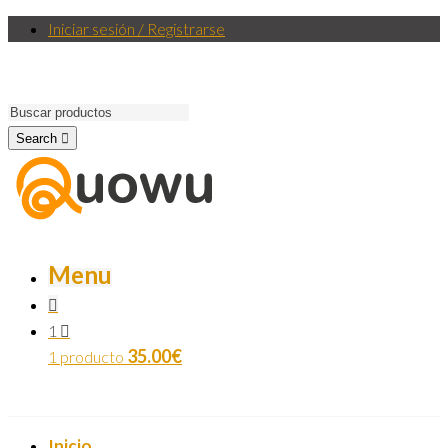
Iniciar sesión / Registrarse
Search
Menu
1
35.00
€
1 producto
Inicio