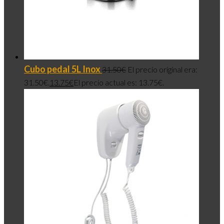
Cubo pedal 5L Inox
31.50
€
El precio original era:
31.50€.
13.75
€
El precio actual es: 13.75€.