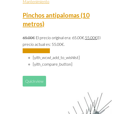
Mantenimiento
Pinchos antipalomas (10
metros)
65.00
€
El precio original era: 65.00€.
55.00
€
El
precio actual es: 55.00€.
Añadir al carrito
[yith_wcwl_add_to_wishlist]
[yith_compare_button]
Quickview