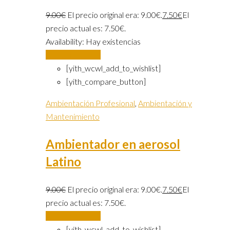
9.00
€
El precio original era: 9.00€.
7.50
€
El
precio actual es: 7.50€.
Availability:
Hay existencias
Añadir al carrito
[yith_wcwl_add_to_wishlist]
[yith_compare_button]
Ambientación Profesional
,
Ambientación y
Mantenimiento
Ambientador en aerosol
Latino
9.00
€
El precio original era: 9.00€.
7.50
€
El
precio actual es: 7.50€.
Añadir al carrito
[yith_wcwl_add_to_wishlist]