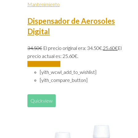
Mantenimiento
Dispensador de Aerosoles
Digital
34.50
€
El precio original era: 34.50€.
25.60
€
El
precio actual es: 25.60€.
Añadir al carrito
[yith_wcwl_add_to_wishlist]
[yith_compare_button]
Quickview