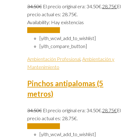
34.50
€
El precio original era: 34.50€.
28.75
€
El
precio actual es: 28.75€.
Availability:
Hay existencias
Añadir al carrito
[yith_wcwl_add_to_wishlist]
[yith_compare_button]
Ambientación Profesional
,
Ambientación y
Mantenimiento
Pinchos antipalomas (5
metros)
34.50
€
El precio original era: 34.50€.
28.75
€
El
precio actual es: 28.75€.
Añadir al carrito
[yith_wcwl_add_to_wishlist]