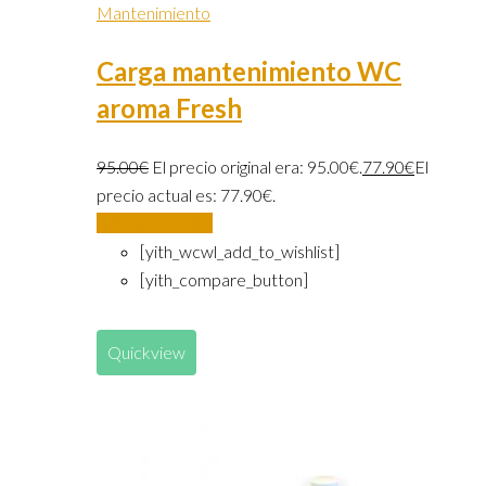
Mantenimiento
Carga mantenimiento WC
aroma Fresh
95.00
€
El precio original era: 95.00€.
77.90
€
El
precio actual es: 77.90€.
Añadir al carrito
[yith_wcwl_add_to_wishlist]
[yith_compare_button]
Quickview