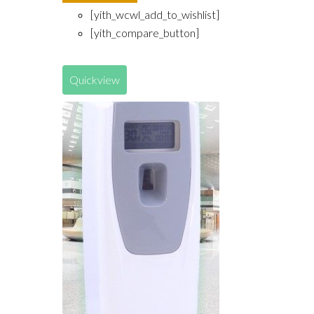
[yith_wcwl_add_to_wishlist]
[yith_compare_button]
Quickview