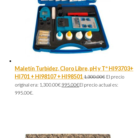
Maletín Turbidez, Cloro Libre, pH y Tº HI93703+
HI701 + HI98107 + HI98501
1,300.00
€
El precio
original era: 1,300.00€.
995.00
€
El precio actual es:
995.00€.