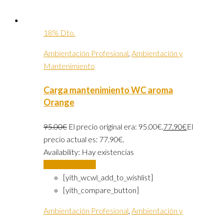
18% Dto.
Ambientación Profesional
,
Ambientación y
Mantenimiento
Carga mantenimiento WC aroma
Orange
95.00
€
El precio original era: 95.00€.
77.90
€
El
precio actual es: 77.90€.
Availability:
Hay existencias
Añadir al carrito
[yith_wcwl_add_to_wishlist]
[yith_compare_button]
Ambientación Profesional
,
Ambientación y