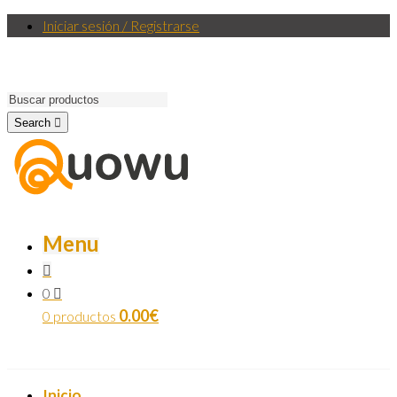
Iniciar sesión / Registrarse
Search
Menu
0
0.00
€
0 productos
Inicio