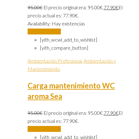
95.00
€
El precio original era: 95.00€.
77.90
€
El
precio actual es: 77.90€.
Availability:
Hay existencias
Añadir al carrito
[yith_wcwl_add_to_wishlist]
[yith_compare_button]
Ambientación Profesional
,
Ambientación y
Mantenimiento
Carga mantenimiento WC
aroma Sea
95.00
€
El precio original era: 95.00€.
77.90
€
El
precio actual es: 77.90€.
Añadir al carrito
[yith_wcwl_add_to_wishlist]