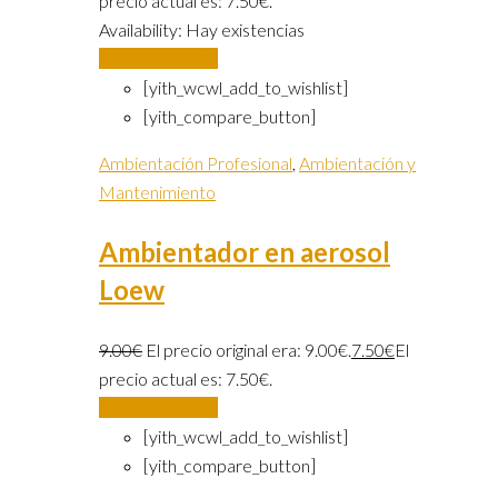
precio actual es: 7.50€.
Availability:
Hay existencias
Añadir al carrito
[yith_wcwl_add_to_wishlist]
[yith_compare_button]
Ambientación Profesional
,
Ambientación y
Mantenimiento
Ambientador en aerosol
Loew
9.00
€
El precio original era: 9.00€.
7.50
€
El
precio actual es: 7.50€.
Añadir al carrito
[yith_wcwl_add_to_wishlist]
[yith_compare_button]