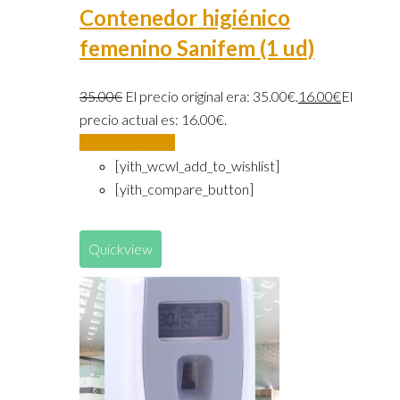
Contenedor higiénico
femenino Sanifem (1 ud)
35.00
€
El precio original era: 35.00€.
16.00
€
El
precio actual es: 16.00€.
Añadir al carrito
[yith_wcwl_add_to_wishlist]
[yith_compare_button]
Quickview