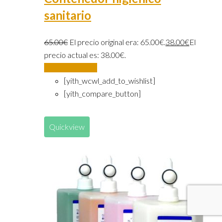
sanitario
65.00
€
El precio original era: 65.00€.
38.00
€
El
precio actual es: 38.00€.
Añadir al carrito
[yith_wcwl_add_to_wishlist]
[yith_compare_button]
Quickview