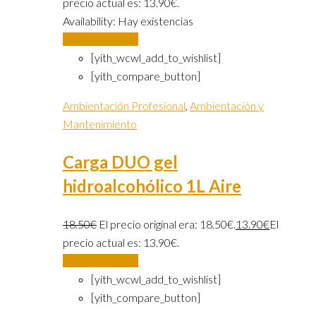
precio actual es: 13.90€.
Availability:
Hay existencias
Añadir al carrito
[yith_wcwl_add_to_wishlist]
[yith_compare_button]
Ambientación Profesional
,
Ambientación y
Mantenimiento
Carga DUO gel
hidroalcohólico 1L Aire
18.50
€
El precio original era: 18.50€.
13.90
€
El
precio actual es: 13.90€.
Añadir al carrito
[yith_wcwl_add_to_wishlist]
[yith_compare_button]