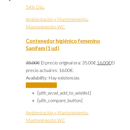
54% Dto.
Ambientación y Mantenimiento
,
Mantenimiento WC
Contenedor higiénico femenino
Sanifem (1 ud)
35.00
€
El precio original era: 35.00€.
16.00
€
El
precio actual es: 16.00€.
Availability:
Hay existencias
Añadir al carrito
[yith_wcwl_add_to_wishlist]
[yith_compare_button]
Ambientación y Mantenimiento
,
Mantenimiento WC