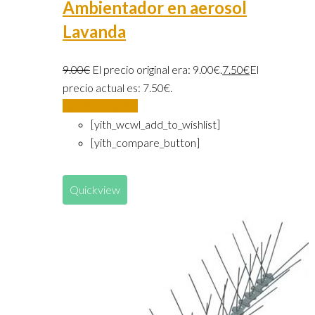
Ambientador en aerosol
Lavanda
9.00
€
El precio original era: 9.00€.
7.50
€
El
precio actual es: 7.50€.
Añadir al carrito
[yith_wcwl_add_to_wishlist]
[yith_compare_button]
Quickview