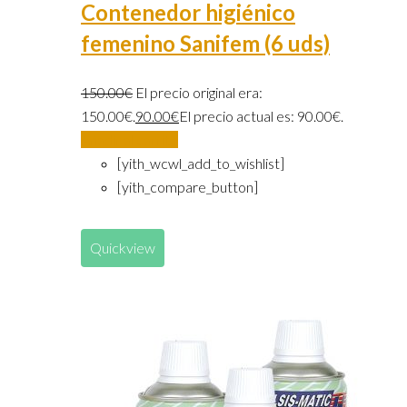
Contenedor higiénico
femenino Sanifem (6 uds)
150.00
€
El precio original era:
150.00€.
90.00
€
El precio actual es: 90.00€.
Añadir al carrito
[yith_wcwl_add_to_wishlist]
[yith_compare_button]
Quickview