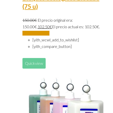
(75 u)
150.00
€
El precio original era:
150.00€.
102.50
€
El precio actual es: 102.50€.
Añadir al carrito
[yith_wcwl_add_to_wishlist]
[yith_compare_button]
Quickview