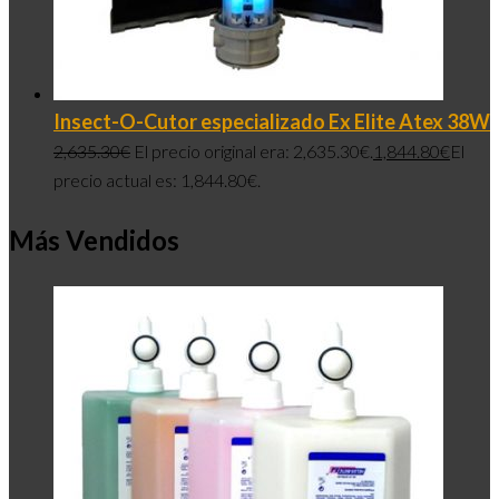
Insect-O-Cutor especializado Ex Elite Atex 38W
2,635.30
€
El precio original era: 2,635.30€.
1,844.80
€
El
precio actual es: 1,844.80€.
Más Vendidos