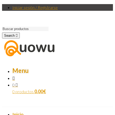
Iniciar sesión / Registrarse
Search
Menu
0
0.00
€
0 productos
Inicio