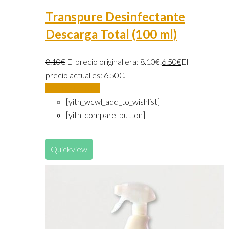
Transpure Desinfectante
Descarga Total (100 ml)
8.10
€
El precio original era: 8.10€.
6.50
€
El
precio actual es: 6.50€.
Añadir al carrito
[yith_wcwl_add_to_wishlist]
[yith_compare_button]
Quickview