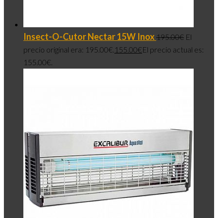
Insect-O-Cutor Nectar 15W Inox
195.00
€
El
precio original era: 195.00€.
155.00
€
El precio actual es:
155.00€.