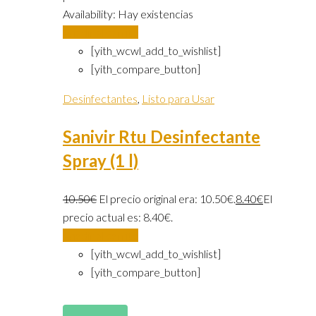
Availability:
Hay existencias
Añadir al carrito
[yith_wcwl_add_to_wishlist]
[yith_compare_button]
Desinfectantes
,
Listo para Usar
Sanivir Rtu Desinfectante
Spray (1 l)
10.50
€
El precio original era: 10.50€.
8.40
€
El
precio actual es: 8.40€.
Añadir al carrito
[yith_wcwl_add_to_wishlist]
[yith_compare_button]