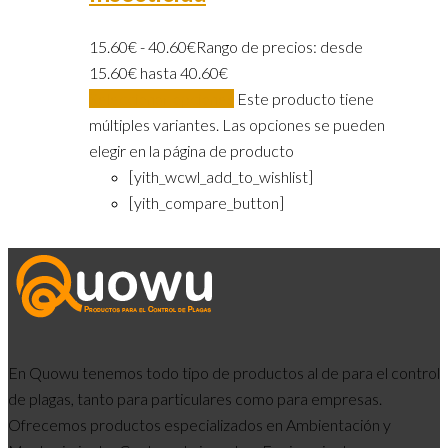
15.60
€
-
40.60
€
Rango de precios: desde
15.60€ hasta 40.60€
Seleccionar opciones
Este producto tiene
múltiples variantes. Las opciones se pueden
elegir en la página de producto
[yith_wcwl_add_to_wishlist]
[yith_compare_button]
En Quowu tenemos todo tipo de productos al de para el control
de plagas, tanto para particulares como para empresas.
Ofrecemos productos especializados en Ambientación y