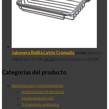
Jabonera Rejilla Latón Cromado
31.50
€
El precio
original era: 31.50€.
28.50
€
El precio actual es: 28.50€.
Categorías del producto
Ambientación y Mantenimiento
Ambientación Profesional
Mantenimiento WC
Tratamiento ambiental