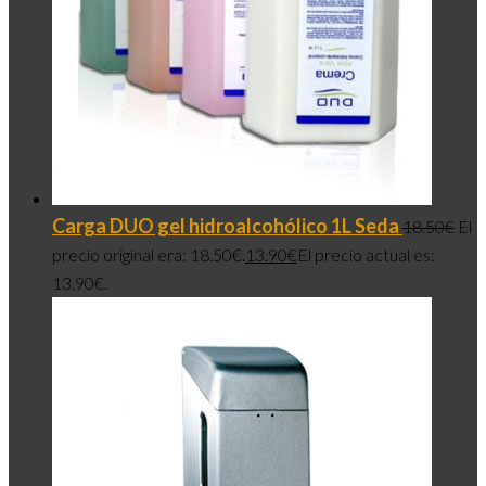
Carga DUO gel hidroalcohólico 1L Seda
18.50
€
El
precio original era: 18.50€.
13.90
€
El precio actual es:
13.90€.