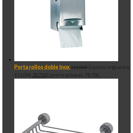
Porta rollos doble Inox
115.00
€
El precio original era:
115.00€.
78.75
€
El precio actual es: 78.75€.