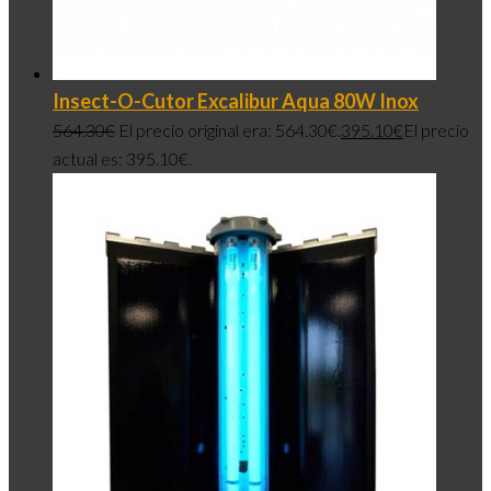
Insect-O-Cutor Excalibur Aqua 80W Inox
564.30
€
El precio original era: 564.30€.
395.10
€
El precio
actual es: 395.10€.