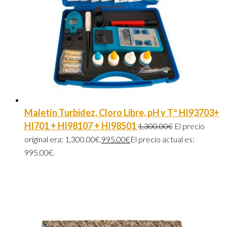
Maletín Turbidez, Cloro Libre, pH y Tº HI93703+
HI701 + HI98107 + HI98501
1,300.00
€
El precio
original era: 1,300.00€.
995.00
€
El precio actual es:
995.00€.