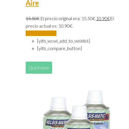
Aire
15.50
€
El precio original era: 15.50€.
10.90
€
El
precio actual es: 10.90€.
Añadir al carrito
[yith_wcwl_add_to_wishlist]
[yith_compare_button]
Quickview