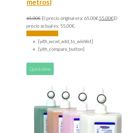
metros)
65.00
€
El precio original era: 65.00€.
55.00
€
El
precio actual es: 55.00€.
Añadir al carrito
[yith_wcwl_add_to_wishlist]
[yith_compare_button]
Quickview