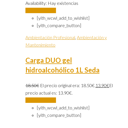
Availability:
Hay existencias
Añadir al carrito
[yith_wcwl_add_to_wishlist]
[yith_compare_button]
Ambientación Profesional
,
Ambientación y
Mantenimiento
Carga DUO gel
hidroalcohólico 1L Seda
18.50
€
El precio original era: 18.50€.
13.90
€
El
precio actual es: 13.90€.
Añadir al carrito
[yith_wcwl_add_to_wishlist]
[yith_compare_button]