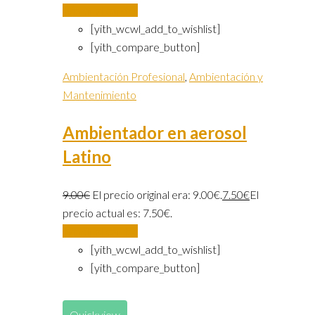
Añadir al carrito
[yith_wcwl_add_to_wishlist]
[yith_compare_button]
Ambientación Profesional
,
Ambientación y
Mantenimiento
Ambientador en aerosol
Latino
9.00
€
El precio original era: 9.00€.
7.50
€
El
precio actual es: 7.50€.
Añadir al carrito
[yith_wcwl_add_to_wishlist]
[yith_compare_button]
Quickview