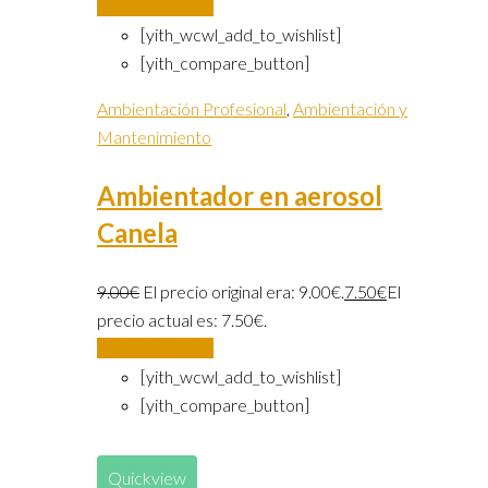
Añadir al carrito
[yith_wcwl_add_to_wishlist]
[yith_compare_button]
Ambientación Profesional
,
Ambientación y
Mantenimiento
Ambientador en aerosol
Canela
9.00
€
El precio original era: 9.00€.
7.50
€
El
precio actual es: 7.50€.
Añadir al carrito
[yith_wcwl_add_to_wishlist]
[yith_compare_button]
Quickview