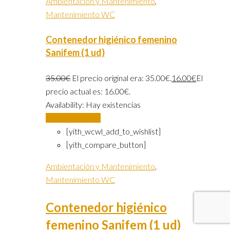
Ambientación y Mantenimiento
,
Mantenimiento WC
Contenedor higiénico femenino
Sanifem (1 ud)
35.00
€
El precio original era: 35.00€.
16.00
€
El
precio actual es: 16.00€.
Availability:
Hay existencias
Añadir al carrito
[yith_wcwl_add_to_wishlist]
[yith_compare_button]
Ambientación y Mantenimiento
,
Mantenimiento WC
Contenedor higiénico
femenino Sanifem (1 ud)