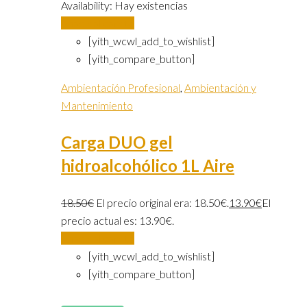
Availability:
Hay existencias
Añadir al carrito
[yith_wcwl_add_to_wishlist]
[yith_compare_button]
Ambientación Profesional
,
Ambientación y
Mantenimiento
Carga DUO gel
hidroalcohólico 1L Aire
18.50
€
El precio original era: 18.50€.
13.90
€
El
precio actual es: 13.90€.
Añadir al carrito
[yith_wcwl_add_to_wishlist]
[yith_compare_button]