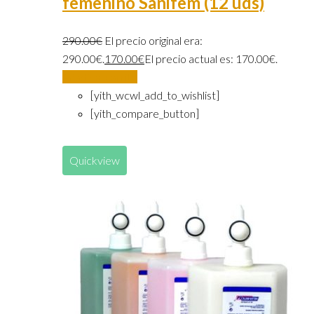
femenino Sanifem (12 uds)
290.00
€
El precio original era:
290.00€.
170.00
€
El precio actual es: 170.00€.
Añadir al carrito
[yith_wcwl_add_to_wishlist]
[yith_compare_button]
Quickview