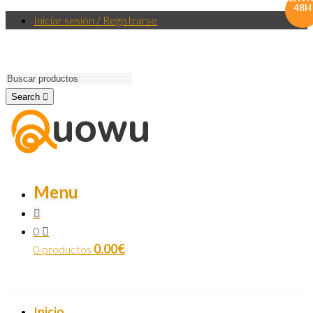
48H
Iniciar sesión / Registrarse
Search
Menu
0
0.00
€
0 productos
Inicio