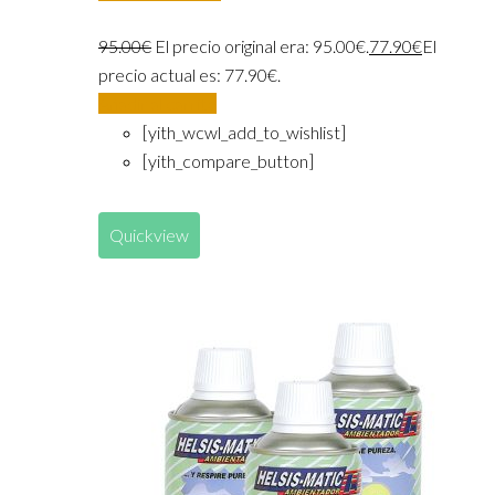
95.00
€
El precio original era: 95.00€.
77.90
€
El
precio actual es: 77.90€.
Añadir al carrito
[yith_wcwl_add_to_wishlist]
[yith_compare_button]
Quickview