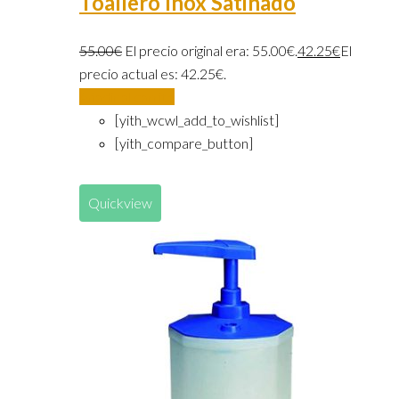
Toallero Inox Satinado
55.00
€
El precio original era: 55.00€.
42.25
€
El
precio actual es: 42.25€.
Añadir al carrito
[yith_wcwl_add_to_wishlist]
[yith_compare_button]
Quickview