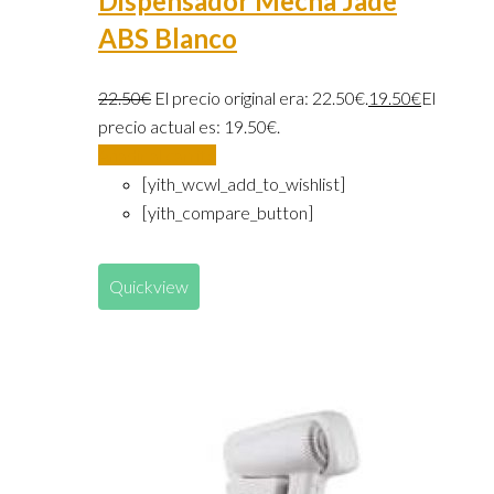
Dispensador Mecha Jade
ABS Blanco
22.50
€
El precio original era: 22.50€.
19.50
€
El
precio actual es: 19.50€.
Añadir al carrito
[yith_wcwl_add_to_wishlist]
[yith_compare_button]
Quickview