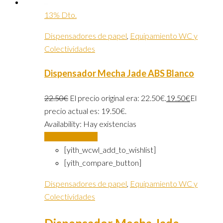
13% Dto.
Dispensadores de papel
,
Equipamiento WC y
Colectividades
Dispensador Mecha Jade ABS Blanco
22.50
€
El precio original era: 22.50€.
19.50
€
El
precio actual es: 19.50€.
Availability:
Hay existencias
Añadir al carrito
[yith_wcwl_add_to_wishlist]
[yith_compare_button]
Dispensadores de papel
,
Equipamiento WC y
Colectividades