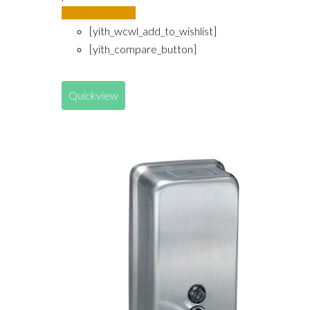
Añadir al carrito
[yith_wcwl_add_to_wishlist]
[yith_compare_button]
Quickview