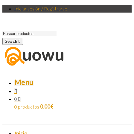
Iniciar sesión / Registrarse
Search
Menu
0
0.00
€
0 productos
Inicio