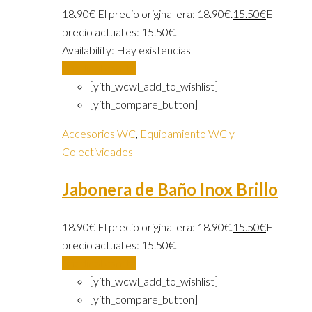
18.90
€
El precio original era: 18.90€.
15.50
€
El
precio actual es: 15.50€.
Availability:
Hay existencias
Añadir al carrito
[yith_wcwl_add_to_wishlist]
[yith_compare_button]
Accesorios WC
,
Equipamiento WC y
Colectividades
Jabonera de Baño Inox Brillo
18.90
€
El precio original era: 18.90€.
15.50
€
El
precio actual es: 15.50€.
Añadir al carrito
[yith_wcwl_add_to_wishlist]
[yith_compare_button]