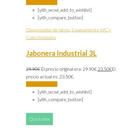
Añadir al carrito
[yith_wcwl_add_to_wishlist]
[yith_compare_button]
Dispensador de jabón
,
Equipamiento WC y
Colectividades
Jabonera Industrial 3L
29.90
€
El precio original era: 29.90€.
23.50
€
El
precio actual es: 23.50€.
Añadir al carrito
[yith_wcwl_add_to_wishlist]
[yith_compare_button]
Quickview