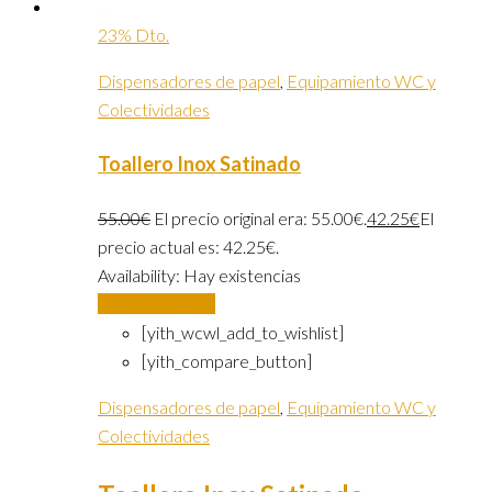
23% Dto.
Dispensadores de papel
,
Equipamiento WC y
Colectividades
Toallero Inox Satinado
55.00
€
El precio original era: 55.00€.
42.25
€
El
precio actual es: 42.25€.
Availability:
Hay existencias
Añadir al carrito
[yith_wcwl_add_to_wishlist]
[yith_compare_button]
Dispensadores de papel
,
Equipamiento WC y
Colectividades