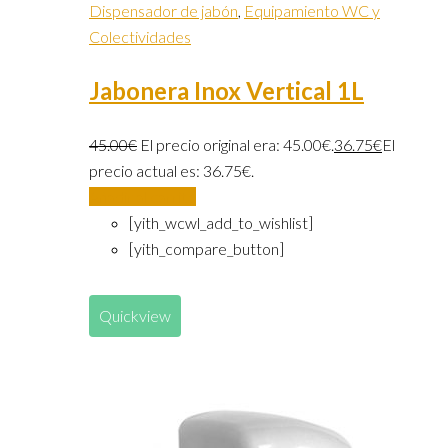
Dispensador de jabón
,
Equipamiento WC y
Colectividades
Jabonera Inox Vertical 1L
45.00
€
El precio original era: 45.00€.
36.75
€
El
precio actual es: 36.75€.
Añadir al carrito
[yith_wcwl_add_to_wishlist]
[yith_compare_button]
Quickview