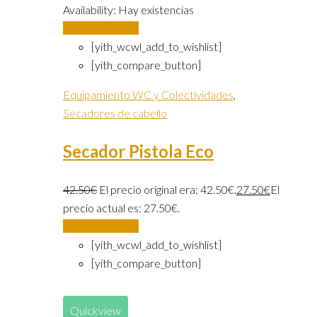
Availability:
Hay existencias
Añadir al carrito
[yith_wcwl_add_to_wishlist]
[yith_compare_button]
Equipamiento WC y Colectividades
,
Secadores de cabello
Secador Pistola Eco
42.50
€
El precio original era: 42.50€.
27.50
€
El
precio actual es: 27.50€.
Añadir al carrito
[yith_wcwl_add_to_wishlist]
[yith_compare_button]
Quickview