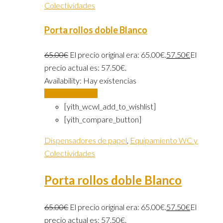
Colectividades
Porta rollos doble Blanco
65.00
€
El precio original era: 65.00€.
57.50
€
El
precio actual es: 57.50€.
Availability:
Hay existencias
Añadir al carrito
[yith_wcwl_add_to_wishlist]
[yith_compare_button]
Dispensadores de papel
,
Equipamiento WC y
Colectividades
Porta rollos doble Blanco
65.00
€
El precio original era: 65.00€.
57.50
€
El
precio actual es: 57.50€.