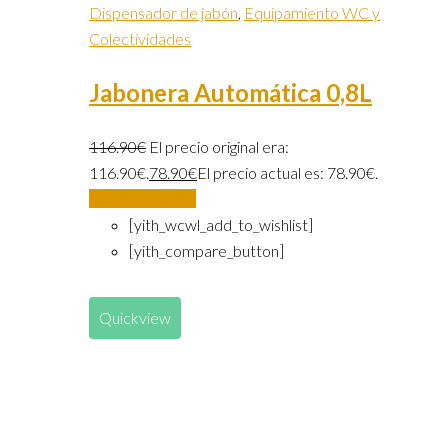
Dispensador de jabón
,
Equipamiento WC y
Colectividades
Jabonera Automática 0,8L
116.90
€
El precio original era:
116.90€.
78.90
€
El precio actual es: 78.90€.
Añadir al carrito
[yith_wcwl_add_to_wishlist]
[yith_compare_button]
Quickview