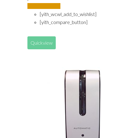
Añadir al carrito
[yith_wcwl_add_to_wishlist]
[yith_compare_button]
Quickview