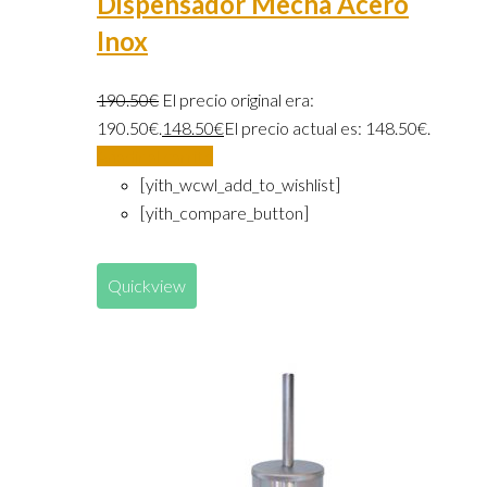
Dispensador Mecha Acero
Inox
190.50
€
El precio original era:
190.50€.
148.50
€
El precio actual es: 148.50€.
Añadir al carrito
[yith_wcwl_add_to_wishlist]
[yith_compare_button]
Quickview