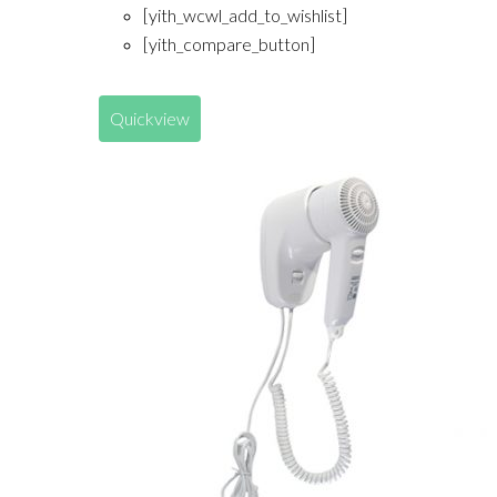
[yith_wcwl_add_to_wishlist]
[yith_compare_button]
Quickview