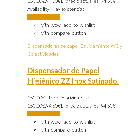
150.00€.
94.50
€
El precio actual es: 94.50€.
Availability:
Hay existencias
Añadir al carrito
[yith_wcwl_add_to_wishlist]
[yith_compare_button]
Dispensadores de papel
,
Equipamiento WC y
Colectividades
Dispensador de Papel
Higiénico ZZ Inox Satinado.
150.00
€
El precio original era:
150.00€.
94.50
€
El precio actual es: 94.50€.
Añadir al carrito
[yith_wcwl_add_to_wishlist]
[yith_compare_button]