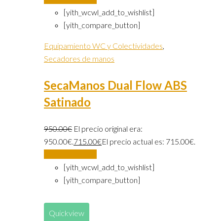
[yith_wcwl_add_to_wishlist]
[yith_compare_button]
Equipamiento WC y Colectividades
,
Secadores de manos
SecaManos Dual Flow ABS
Satinado
950.00
€
El precio original era:
950.00€.
715.00
€
El precio actual es: 715.00€.
Añadir al carrito
[yith_wcwl_add_to_wishlist]
[yith_compare_button]
Quickview