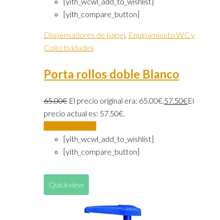
[yith_wcwl_add_to_wishlist]
[yith_compare_button]
Dispensadores de papel
,
Equipamiento WC y
Colectividades
Porta rollos doble Blanco
65.00
€
El precio original era: 65.00€.
57.50
€
El
precio actual es: 57.50€.
Añadir al carrito
[yith_wcwl_add_to_wishlist]
[yith_compare_button]
Quickview