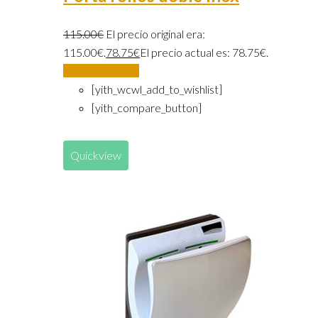
115.00
€
El precio original era:
115.00€.
78.75
€
El precio actual es: 78.75€.
Añadir al carrito
[yith_wcwl_add_to_wishlist]
[yith_compare_button]
Quickview