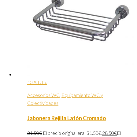
10% Dto.
Accesorios WC
,
Equipamiento WC y
Colectividades
Jabonera Rejilla Latón Cromado
31.50
€
El precio original era: 31.50€.
28.50
€
El