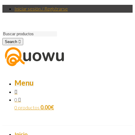
Iniciar sesión / Registrarse
Search
Menu
0
0.00
€
0 productos
Inicio