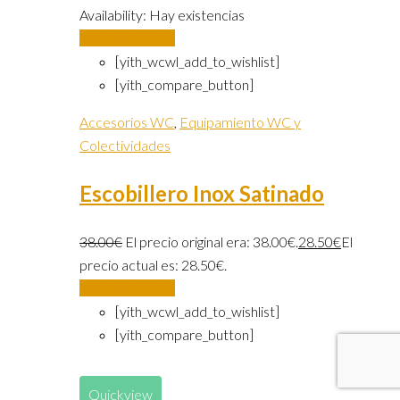
Availability:
Hay existencias
Añadir al carrito
[yith_wcwl_add_to_wishlist]
[yith_compare_button]
Accesorios WC
,
Equipamiento WC y
Colectividades
Escobillero Inox Satinado
38.00
€
El precio original era: 38.00€.
28.50
€
El
precio actual es: 28.50€.
Añadir al carrito
[yith_wcwl_add_to_wishlist]
[yith_compare_button]
Quickview