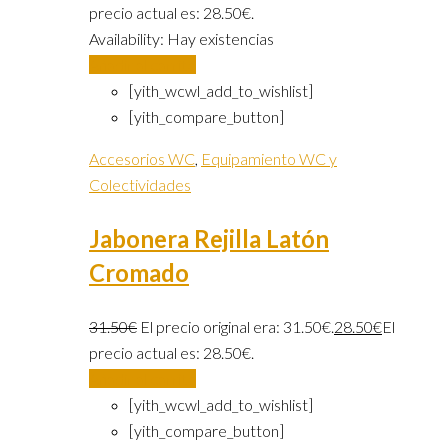
precio actual es: 28.50€.
Availability:
Hay existencias
Añadir al carrito
[yith_wcwl_add_to_wishlist]
[yith_compare_button]
Accesorios WC
,
Equipamiento WC y
Colectividades
Jabonera Rejilla Latón
Cromado
31.50
€
El precio original era: 31.50€.
28.50
€
El
precio actual es: 28.50€.
Añadir al carrito
[yith_wcwl_add_to_wishlist]
[yith_compare_button]