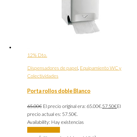
12% Dto.
Dispensadores de papel
,
Equipamiento WC y
Colectividades
Porta rollos doble Blanco
65.00
€
El precio original era: 65.00€.
57.50
€
El
precio actual es: 57.50€.
Availability:
Hay existencias
Añadir al carrito