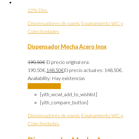
22% Dto.
Dispensadores de papel
,
Equipamiento WC y
Colectividades
Dispensador Mecha Acero Inox
190.50
€
El precio original era:
190.50€.
148.50
€
El precio actual es: 148.50€.
Availability:
Hay existencias
Añadir al carrito
[yith_wcwl_add_to_wishlist]
[yith_compare_button]
Dispensadores de papel
,
Equipamiento WC y
Colectividades