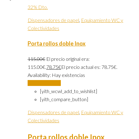
32% Dto.
Dispensadores de papel
,
Equipamiento WC y
Colectividades
Porta rollos doble Inox
115.00
€
El precio original era:
115.00€.
78.75
€
El precio actual es: 78.75€.
Availability:
Hay existencias
Añadir al carrito
[yith_wcwl_add_to_wishlist]
[yith_compare_button]
Dispensadores de papel
,
Equipamiento WC y
Colectividades
Porta rollos doble Inox