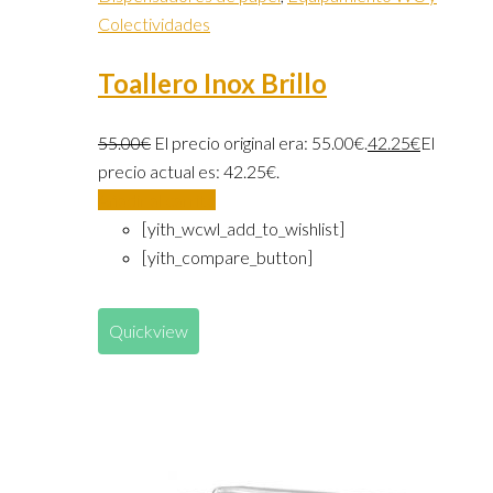
Colectividades
Toallero Inox Brillo
55.00
€
El precio original era: 55.00€.
42.25
€
El
precio actual es: 42.25€.
Añadir al carrito
[yith_wcwl_add_to_wishlist]
[yith_compare_button]
Quickview