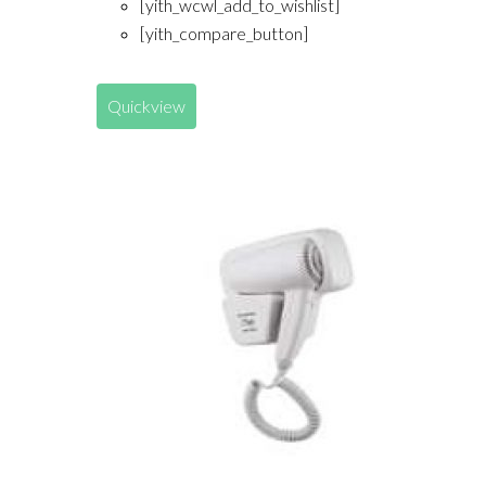
[yith_wcwl_add_to_wishlist]
[yith_compare_button]
Quickview