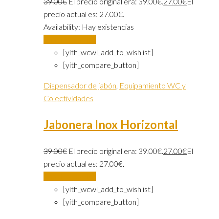
39.00
€
El precio original era: 39.00€.
27.00
€
El
precio actual es: 27.00€.
Availability:
Hay existencias
Añadir al carrito
[yith_wcwl_add_to_wishlist]
[yith_compare_button]
Dispensador de jabón
,
Equipamiento WC y
Colectividades
Jabonera Inox Horizontal
39.00
€
El precio original era: 39.00€.
27.00
€
El
precio actual es: 27.00€.
Añadir al carrito
[yith_wcwl_add_to_wishlist]
[yith_compare_button]