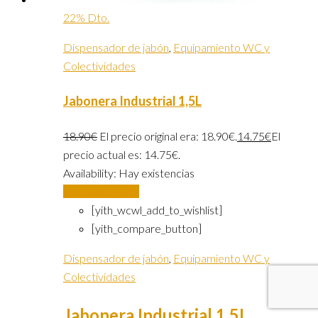
22% Dto.
Dispensador de jabón
,
Equipamiento WC y
Colectividades
Jabonera Industrial 1,5L
18.90
€
El precio original era: 18.90€.
14.75
€
El
precio actual es: 14.75€.
Availability:
Hay existencias
Añadir al carrito
[yith_wcwl_add_to_wishlist]
[yith_compare_button]
Dispensador de jabón
,
Equipamiento WC y
Colectividades
Jabonera Industrial 1,5L