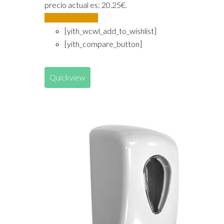
precio actual es: 20.25€.
Añadir al carrito
[yith_wcwl_add_to_wishlist]
[yith_compare_button]
Quickview