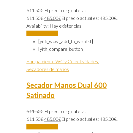
611.50
€
El precio original era:
611.50€.
485.00
€
El precio actual es: 485.00€.
Availability:
Hay existencias
Añadir al carrito
[yith_wcwl_add_to_wishlist]
[yith_compare_button]
Equipamiento WC y Colectividades
,
Secadores de manos
Secador Manos Dual 600
Satinado
611.50
€
El precio original era:
611.50€.
485.00
€
El precio actual es: 485.00€.
Añadir al carrito