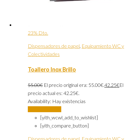
23% Dto.
Dispensadores de papel
,
Equipamiento WC y
Colectividades
Toallero Inox Brillo
55.00
€
El precio original era: 55.00€.
42.25
€
El
precio actual es: 42.25€.
Availability:
Hay existencias
Añadir al carrito
[yith_wcwl_add_to_wishlist]
[yith_compare_button]
Dispensadores de papel
,
Equipamiento WC y