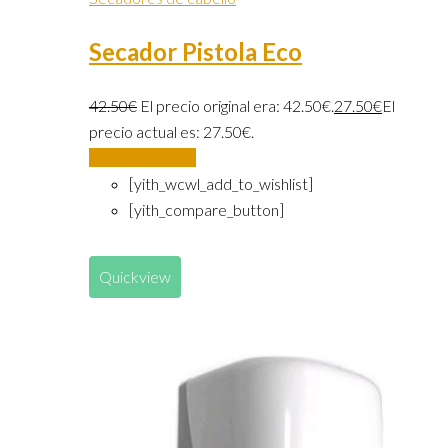
Secador Pistola Eco
42.50
€
El precio original era: 42.50€.
27.50
€
El
precio actual es: 27.50€.
Añadir al carrito
[yith_wcwl_add_to_wishlist]
[yith_compare_button]
Quickview