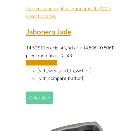
Dispensador de jabón
,
Equipamiento WC y
Colectividades
Jabonera Jade
14.50
€
El precio original era: 14.50€.
10.50
€
El
precio actual es: 10.50€.
Añadir al carrito
[yith_wcwl_add_to_wishlist]
[yith_compare_button]
Quickview