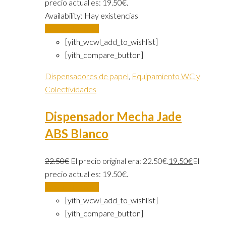
precio actual es: 19.50€.
Availability:
Hay existencias
Añadir al carrito
[yith_wcwl_add_to_wishlist]
[yith_compare_button]
Dispensadores de papel
,
Equipamiento WC y
Colectividades
Dispensador Mecha Jade
ABS Blanco
22.50
€
El precio original era: 22.50€.
19.50
€
El
precio actual es: 19.50€.
Añadir al carrito
[yith_wcwl_add_to_wishlist]
[yith_compare_button]