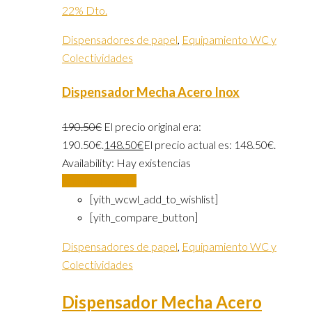
22% Dto.
Dispensadores de papel
,
Equipamiento WC y
Colectividades
Dispensador Mecha Acero Inox
190.50
€
El precio original era:
190.50€.
148.50
€
El precio actual es: 148.50€.
Availability:
Hay existencias
Añadir al carrito
[yith_wcwl_add_to_wishlist]
[yith_compare_button]
Dispensadores de papel
,
Equipamiento WC y
Colectividades
Dispensador Mecha Acero