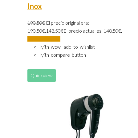
Inox
190.50
€
El precio original era:
190.50€.
148.50
€
El precio actual es: 148.50€.
Añadir al carrito
[yith_wcwl_add_to_wishlist]
[yith_compare_button]
Quickview