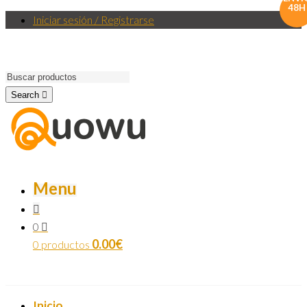
48H
Iniciar sesión / Registrarse
Search
Menu
0
0.00
€
0 productos
Inicio