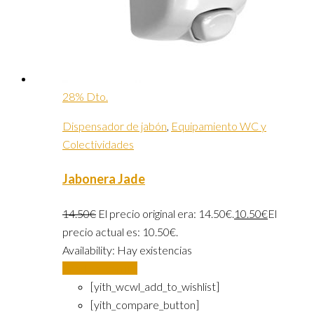
28% Dto.
Dispensador de jabón
,
Equipamiento WC y
Colectividades
Jabonera Jade
14.50
€
El precio original era: 14.50€.
10.50
€
El
precio actual es: 10.50€.
Availability:
Hay existencias
Añadir al carrito
[yith_wcwl_add_to_wishlist]
[yith_compare_button]