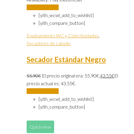
Añadir al carrito
[yith_wcwl_add_to_wishlist]
[yith_compare_button]
Equipamiento WC y Colectividades
,
Secadores de cabello
Secador Estándar Negro
55.90
€
El precio original era: 55.90€.
43.55
€
El
precio actual es: 43.55€.
Añadir al carrito
[yith_wcwl_add_to_wishlist]
[yith_compare_button]
Quickview