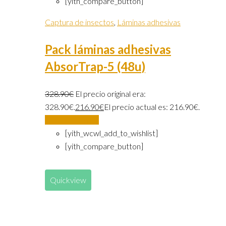
[yith_compare_button]
Captura de insectos
,
Láminas adhesivas
Pack láminas adhesivas
AbsorTrap-5 (48u)
328.90
€
El precio original era:
328.90€.
216.90
€
El precio actual es: 216.90€.
Añadir al carrito
[yith_wcwl_add_to_wishlist]
[yith_compare_button]
Quickview