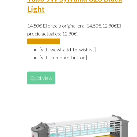
Light
14.50
€
El precio original era: 14.50€.
12.90
€
El
precio actual es: 12.90€.
Añadir al carrito
[yith_wcwl_add_to_wishlist]
[yith_compare_button]
Quickview