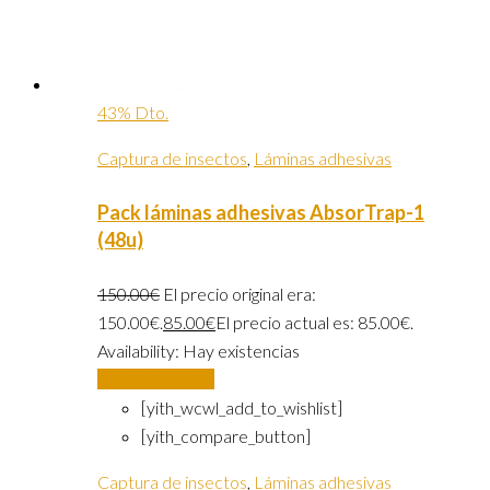
43% Dto.
Captura de insectos
,
Láminas adhesivas
Pack láminas adhesivas AbsorTrap-1
(48u)
150.00
€
El precio original era:
150.00€.
85.00
€
El precio actual es: 85.00€.
Availability:
Hay existencias
Añadir al carrito
[yith_wcwl_add_to_wishlist]
[yith_compare_button]
Captura de insectos
,
Láminas adhesivas