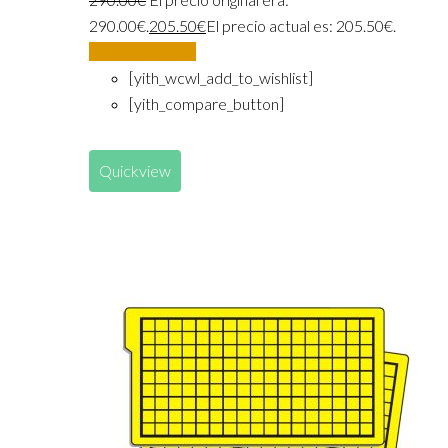
290.00€.
205.50
€
El precio actual es: 205.50€.
Añadir al carrito
[yith_wcwl_add_to_wishlist]
[yith_compare_button]
Quickview