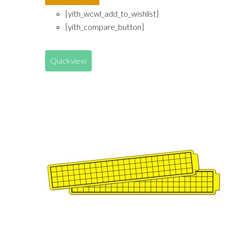
Añadir al carrito
[yith_wcwl_add_to_wishlist]
[yith_compare_button]
Quickview