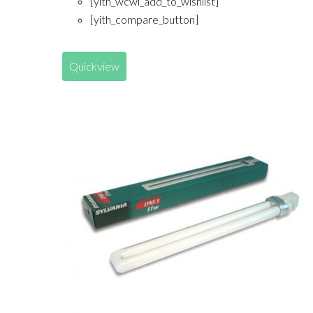
[yith_wcwl_add_to_wishlist]
[yith_compare_button]
Quickview