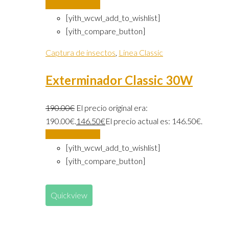
Añadir al carrito
[yith_wcwl_add_to_wishlist]
[yith_compare_button]
Captura de insectos
,
Linea Classic
Exterminador Classic 30W
190.00
€
El precio original era:
190.00€.
146.50
€
El precio actual es: 146.50€.
Añadir al carrito
[yith_wcwl_add_to_wishlist]
[yith_compare_button]
Quickview