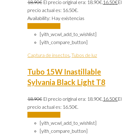
18.90
€
El precio original era: 18.90€.
16.50
€
El
precio actual es: 16.50€.
Availability:
Hay existencias
Añadir al carrito
[yith_wcwl_add_to_wishlist]
[yith_compare_button]
Captura de insectos
,
Tubos de luz
Tubo 15W Inastillable
Sylvania Black Light T8
18.90
€
El precio original era: 18.90€.
16.50
€
El
precio actual es: 16.50€.
Añadir al carrito
[yith_wcwl_add_to_wishlist]
[yith_compare_button]