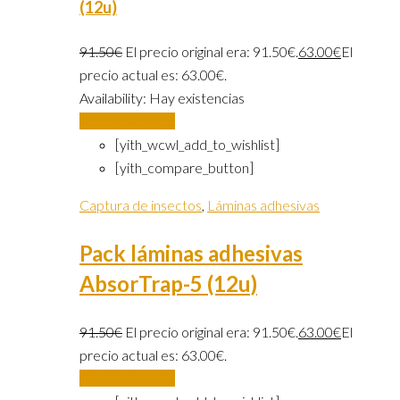
(12u)
91.50
€
El precio original era: 91.50€.
63.00
€
El
precio actual es: 63.00€.
Availability:
Hay existencias
Añadir al carrito
[yith_wcwl_add_to_wishlist]
[yith_compare_button]
Captura de insectos
,
Láminas adhesivas
Pack láminas adhesivas
AbsorTrap-5 (12u)
91.50
€
El precio original era: 91.50€.
63.00
€
El
precio actual es: 63.00€.
Añadir al carrito