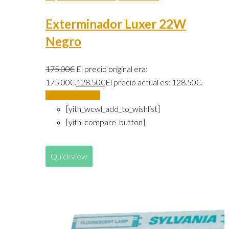
Exterminador Luxer 22W
Negro
175.00
€
El precio original era:
175.00€.
128.50
€
El precio actual es: 128.50€.
Añadir al carrito
[yith_wcwl_add_to_wishlist]
[yith_compare_button]
Quickview