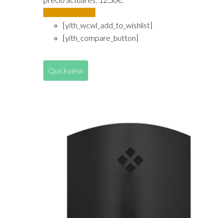
Añadir al carrito
[yith_wcwl_add_to_wishlist]
[yith_compare_button]
Quickview