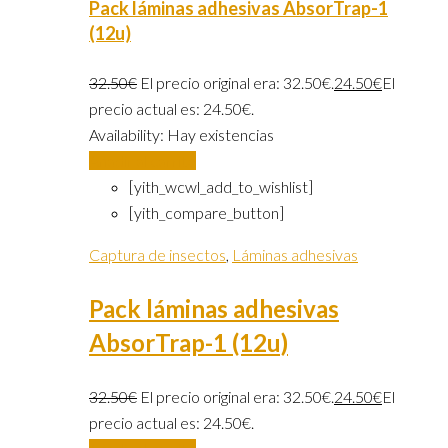
Pack láminas adhesivas AbsorTrap-1
(12u)
32.50
€
El precio original era: 32.50€.
24.50
€
El
precio actual es: 24.50€.
Availability:
Hay existencias
Añadir al carrito
[yith_wcwl_add_to_wishlist]
[yith_compare_button]
Captura de insectos
,
Láminas adhesivas
Pack láminas adhesivas
AbsorTrap-1 (12u)
32.50
€
El precio original era: 32.50€.
24.50
€
El
precio actual es: 24.50€.