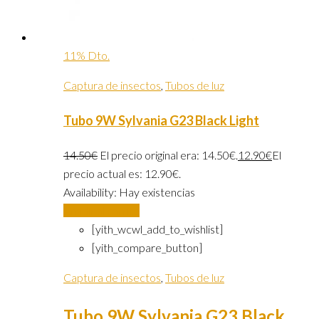
11% Dto.
Captura de insectos
,
Tubos de luz
Tubo 9W Sylvania G23 Black Light
14.50
€
El precio original era: 14.50€.
12.90
€
El
precio actual es: 12.90€.
Availability:
Hay existencias
Añadir al carrito
[yith_wcwl_add_to_wishlist]
[yith_compare_button]
Captura de insectos
,
Tubos de luz
Tubo 9W Sylvania G23 Black