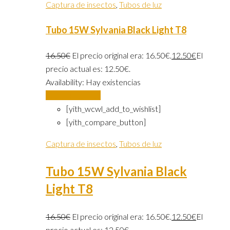
Captura de insectos
,
Tubos de luz
Tubo 15W Sylvania Black Light T8
16.50
€
El precio original era: 16.50€.
12.50
€
El
precio actual es: 12.50€.
Availability:
Hay existencias
Añadir al carrito
[yith_wcwl_add_to_wishlist]
[yith_compare_button]
Captura de insectos
,
Tubos de luz
Tubo 15W Sylvania Black
Light T8
16.50
€
El precio original era: 16.50€.
12.50
€
El
precio actual es: 12.50€.