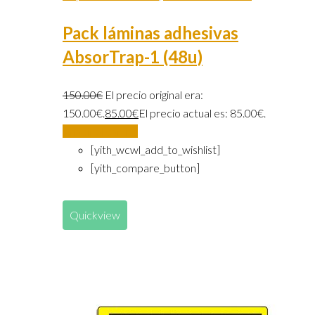
Pack láminas adhesivas
AbsorTrap-1 (48u)
150.00
€
El precio original era:
150.00€.
85.00
€
El precio actual es: 85.00€.
Añadir al carrito
[yith_wcwl_add_to_wishlist]
[yith_compare_button]
Quickview