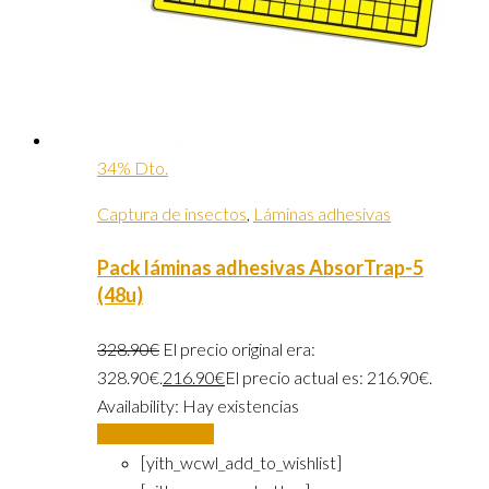
34% Dto.
Captura de insectos
,
Láminas adhesivas
Pack láminas adhesivas AbsorTrap-5
(48u)
328.90
€
El precio original era:
328.90€.
216.90
€
El precio actual es: 216.90€.
Availability:
Hay existencias
Añadir al carrito
[yith_wcwl_add_to_wishlist]