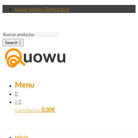
Iniciar sesión / Registrarse
Search
Menu
0
0.00
€
0 productos
Inicio