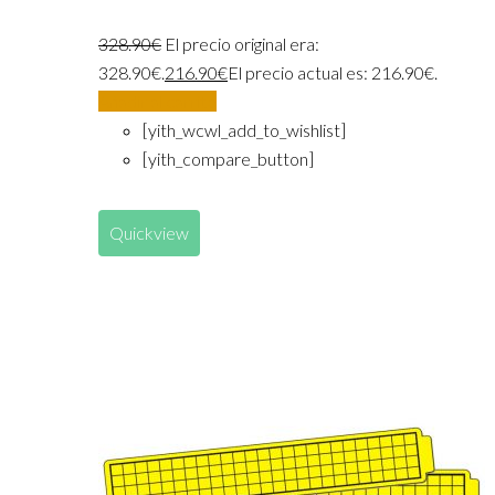
328.90
€
El precio original era:
328.90€.
216.90
€
El precio actual es: 216.90€.
Añadir al carrito
[yith_wcwl_add_to_wishlist]
[yith_compare_button]
Quickview