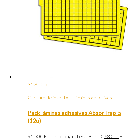
31% Dto.
Captura de insectos
,
Láminas adhesivas
Pack láminas adhesivas AbsorTrap-5
(12u)
91.50
€
El precio original era: 91.50€.
63.00
€
El