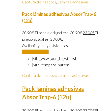
Captura de insectos
,
Láminas adhesivas
Pack láminas adhesivas AbsorTrap-6
(12u)
30.90
€
El precio original era: 30.90€.
23.00
€
El
precio actual es: 23.00€.
Availability:
Hay existencias
Añadir al carrito
[yith_wcwl_add_to_wishlist]
[yith_compare_button]
Captura de insectos
,
Láminas adhesivas
Pack láminas adhesivas
AbsorTrap-6 (12u)
30.90
€
El precio original era: 30.90€.
23.00
€
El