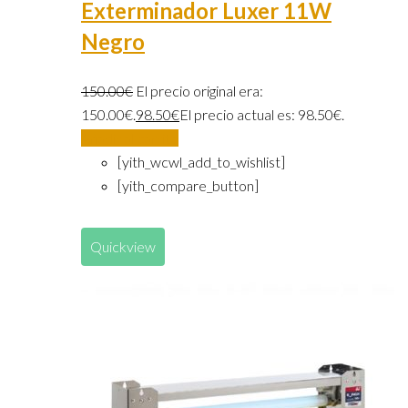
Exterminador Luxer 11W
Negro
150.00
€
El precio original era:
150.00€.
98.50
€
El precio actual es: 98.50€.
Añadir al carrito
[yith_wcwl_add_to_wishlist]
[yith_compare_button]
Quickview