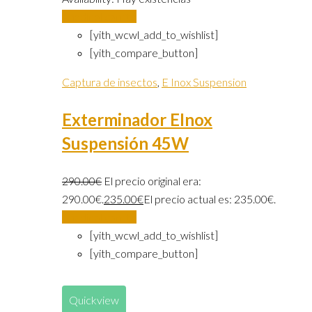
Añadir al carrito
[yith_wcwl_add_to_wishlist]
[yith_compare_button]
Captura de insectos
,
E Inox Suspension
Exterminador EInox
Suspensión 45W
290.00
€
El precio original era:
290.00€.
235.00
€
El precio actual es: 235.00€.
Añadir al carrito
[yith_wcwl_add_to_wishlist]
[yith_compare_button]
Quickview