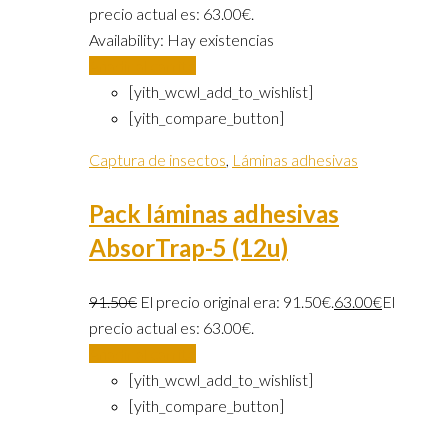
precio actual es: 63.00€.
Availability:
Hay existencias
Añadir al carrito
[yith_wcwl_add_to_wishlist]
[yith_compare_button]
Captura de insectos
,
Láminas adhesivas
Pack láminas adhesivas
AbsorTrap-5 (12u)
91.50
€
El precio original era: 91.50€.
63.00
€
El
precio actual es: 63.00€.
Añadir al carrito
[yith_wcwl_add_to_wishlist]
[yith_compare_button]