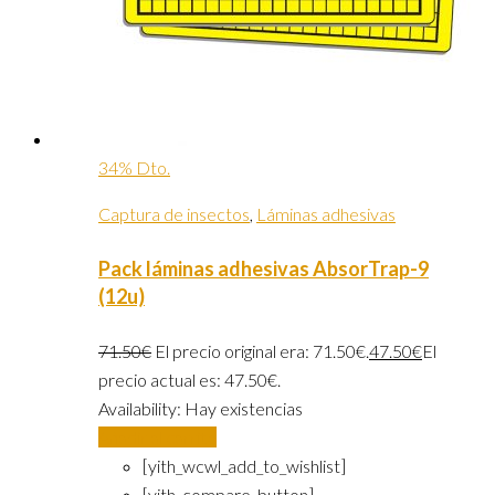
34% Dto.
Captura de insectos
,
Láminas adhesivas
Pack láminas adhesivas AbsorTrap-9
(12u)
71.50
€
El precio original era: 71.50€.
47.50
€
El
precio actual es: 47.50€.
Availability:
Hay existencias
Añadir al carrito
[yith_wcwl_add_to_wishlist]
[yith_compare_button]