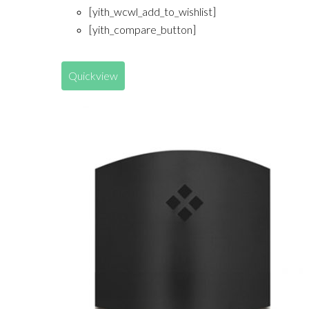
[yith_wcwl_add_to_wishlist]
[yith_compare_button]
Quickview