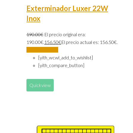
Exterminador Luxer 22W
Inox
190.00
€
El precio original era:
190.00€.
156.50
€
El precio actual es: 156.50€.
Añadir al carrito
[yith_wcwl_add_to_wishlist]
[yith_compare_button]
Quickview