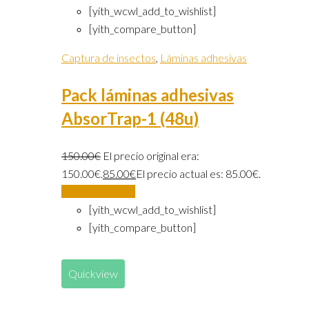
[yith_wcwl_add_to_wishlist]
[yith_compare_button]
Captura de insectos
,
Láminas adhesivas
Pack láminas adhesivas
AbsorTrap-1 (48u)
150.00
€
El precio original era:
150.00€.
85.00
€
El precio actual es: 85.00€.
Añadir al carrito
[yith_wcwl_add_to_wishlist]
[yith_compare_button]
Quickview