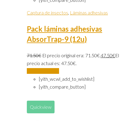
Captura de insectos
,
Láminas adhesivas
Pack láminas adhesivas
AbsorTrap-9 (12u)
71.50
€
El precio original era: 71.50€.
47.50
€
El
precio actual es: 47.50€.
Añadir al carrito
[yith_wcwl_add_to_wishlist]
[yith_compare_button]
Quickview