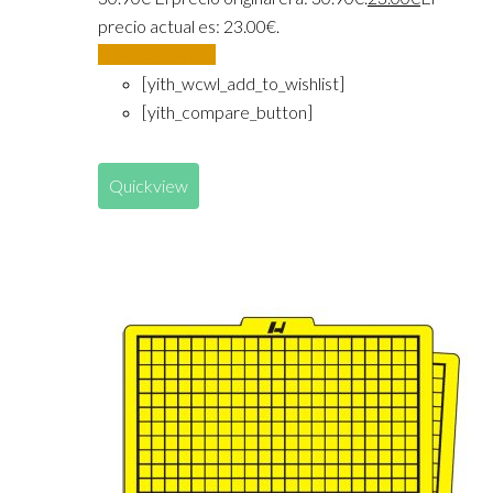
precio actual es: 23.00€.
Añadir al carrito
[yith_wcwl_add_to_wishlist]
[yith_compare_button]
Quickview