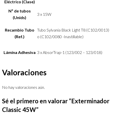
Eléctrico (Clase)
Nº de tubos
3 x 15W
(Unids)
Recambio Tubo
Tubo Sylvania Black Light T8 (C102/0013)
(Ref.)
o (C102/0080 -Inastillable)
Lámina Adhesiva
3 x AbsorTrap-1 (123/002 – 123/018)
Valoraciones
No hay valoraciones aún.
Sé el primero en valorar “Exterminador
Classic 45W”