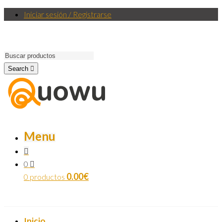
Iniciar sesión / Registrarse
Search
Menu
0
0.00
€
0 productos
Inicio