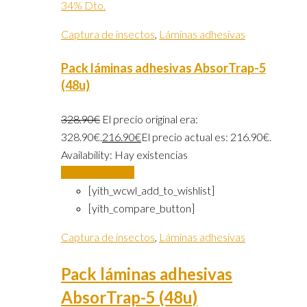
34% Dto.
Captura de insectos
,
Láminas adhesivas
Pack láminas adhesivas AbsorTrap-5
(48u)
328.90
€
El precio original era:
328.90€.
216.90
€
El precio actual es: 216.90€.
Availability:
Hay existencias
Añadir al carrito
[yith_wcwl_add_to_wishlist]
[yith_compare_button]
Captura de insectos
,
Láminas adhesivas
Pack láminas adhesivas
AbsorTrap-5 (48u)