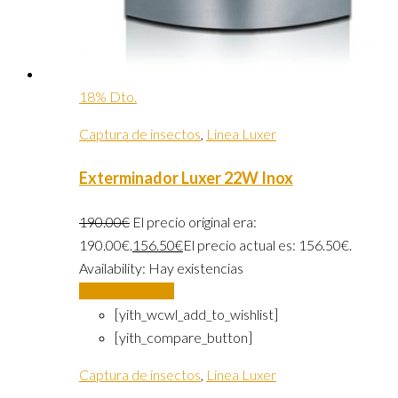
18% Dto.
Captura de insectos
,
Linea Luxer
Exterminador Luxer 22W Inox
190.00
€
El precio original era:
190.00€.
156.50
€
El precio actual es: 156.50€.
Availability:
Hay existencias
Añadir al carrito
[yith_wcwl_add_to_wishlist]
[yith_compare_button]
Captura de insectos
,
Linea Luxer