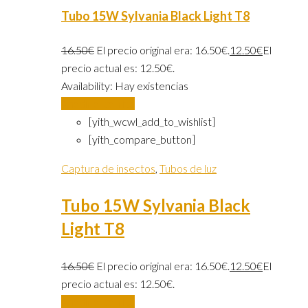
Tubo 15W Sylvania Black Light T8
16.50
€
El precio original era: 16.50€.
12.50
€
El
precio actual es: 12.50€.
Availability:
Hay existencias
Añadir al carrito
[yith_wcwl_add_to_wishlist]
[yith_compare_button]
Captura de insectos
,
Tubos de luz
Tubo 15W Sylvania Black
Light T8
16.50
€
El precio original era: 16.50€.
12.50
€
El
precio actual es: 12.50€.
Añadir al carrito