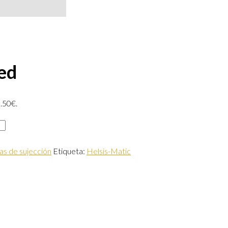
red
5.50€.
nas de sujección
Etiqueta:
Helsis-Matic