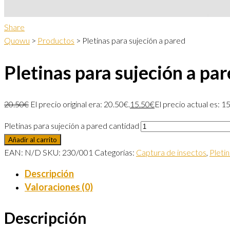
Share
Quowu
>
Productos
>
Pletinas para sujeción a pared
Pletinas para sujeción a pa
20.50
€
El precio original era: 20.50€.
15.50
€
El precio actual es: 1
Pletinas para sujeción a pared cantidad
Añadir al carrito
EAN:
N/D
SKU:
230/001
Categorías:
Captura de insectos
,
Pleti
Descripción
Valoraciones (0)
Descripción