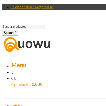
Iniciar sesión / Registrarse
Search
Menu
0
0.00
€
0 productos
Inicio