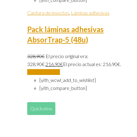
Captura de insectos
,
Láminas adhesivas
Pack láminas adhesivas
AbsorTrap-5 (48u)
328.90
€
El precio original era:
328.90€.
216.90
€
El precio actual es: 216.90€.
Añadir al carrito
[yith_wcwl_add_to_wishlist]
[yith_compare_button]
Quickview