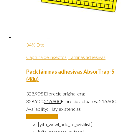
34% Dto.
Captura de insectos
,
Láminas adhesivas
Pack láminas adhesivas AbsorTrap-5
(48u)
328.90
€
El precio original era:
328.90€.
216.90
€
El precio actual es: 216.90€.
Availability:
Hay existencias
Añadir al carrito
[yith_wcwl_add_to_wishlist]
[yith_compare_button]