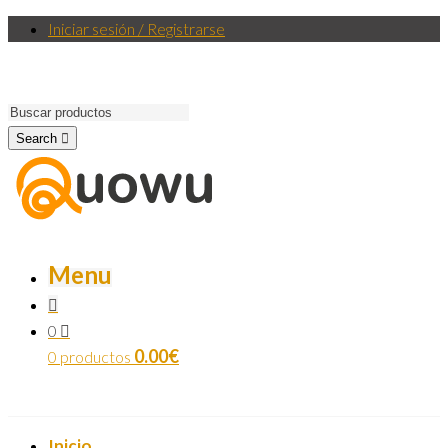
Iniciar sesión / Registrarse
Search
Menu
0
0.00
€
0 productos
Inicio