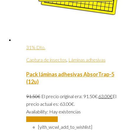
31% Dto.
Captura de insectos
,
Láminas adhesivas
Pack láminas adhesivas AbsorTrap-5
(12u)
91.50
€
El precio original era: 91.50€.
63.00
€
El
precio actual es: 63.00€.
Availability:
Hay existencias
Añadir al carrito
[yith_wcwl_add_to_wishlist]