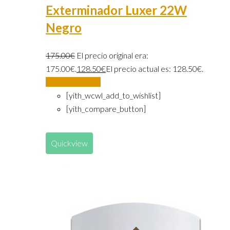
Exterminador Luxer 22W
Negro
175.00
€
El precio original era:
175.00€.
128.50
€
El precio actual es: 128.50€.
Añadir al carrito
[yith_wcwl_add_to_wishlist]
[yith_compare_button]
Quickview