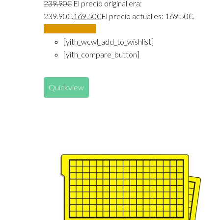
239.90
€
El precio original era:
239.90€.
169.50
€
El precio actual es: 169.50€.
Añadir al carrito
[yith_wcwl_add_to_wishlist]
[yith_compare_button]
Quickview