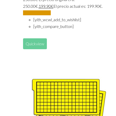
250.00€.
199.90
€
El precio actual es: 199.90€.
Añadir al carrito
[yith_wcwl_add_to_wishlist]
[yith_compare_button]
Quickview