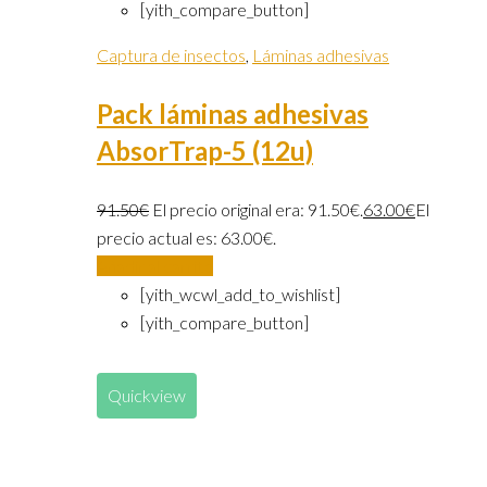
[yith_compare_button]
Captura de insectos
,
Láminas adhesivas
Pack láminas adhesivas
AbsorTrap-5 (12u)
91.50
€
El precio original era: 91.50€.
63.00
€
El
precio actual es: 63.00€.
Añadir al carrito
[yith_wcwl_add_to_wishlist]
[yith_compare_button]
Quickview