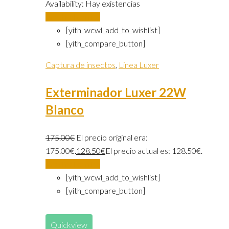
Availability:
Hay existencias
Añadir al carrito
[yith_wcwl_add_to_wishlist]
[yith_compare_button]
Captura de insectos
,
Linea Luxer
Exterminador Luxer 22W
Blanco
175.00
€
El precio original era:
175.00€.
128.50
€
El precio actual es: 128.50€.
Añadir al carrito
[yith_wcwl_add_to_wishlist]
[yith_compare_button]
Quickview