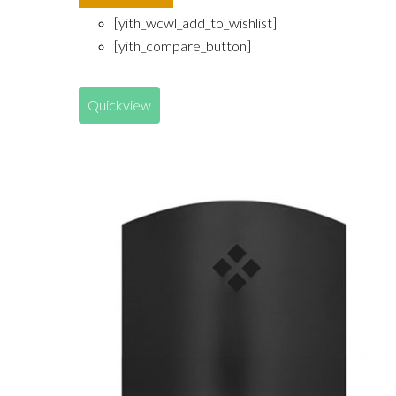
[yith_wcwl_add_to_wishlist]
[yith_compare_button]
Quickview