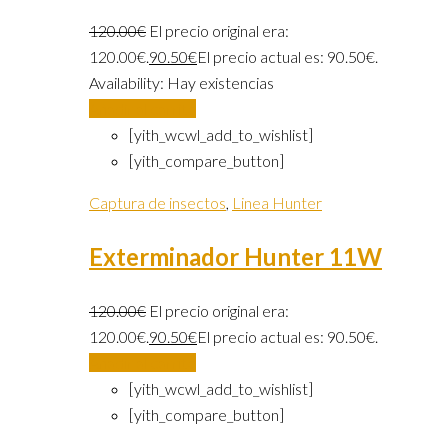
120.00
€
El precio original era:
120.00€.
90.50
€
El precio actual es: 90.50€.
Availability:
Hay existencias
Añadir al carrito
[yith_wcwl_add_to_wishlist]
[yith_compare_button]
Captura de insectos
,
Linea Hunter
Exterminador Hunter 11W
120.00
€
El precio original era:
120.00€.
90.50
€
El precio actual es: 90.50€.
Añadir al carrito
[yith_wcwl_add_to_wishlist]
[yith_compare_button]