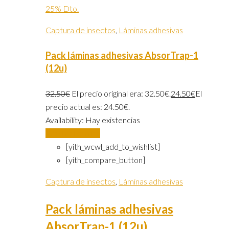
25% Dto.
Captura de insectos
,
Láminas adhesivas
Pack láminas adhesivas AbsorTrap-1
(12u)
32.50
€
El precio original era: 32.50€.
24.50
€
El
precio actual es: 24.50€.
Availability:
Hay existencias
Añadir al carrito
[yith_wcwl_add_to_wishlist]
[yith_compare_button]
Captura de insectos
,
Láminas adhesivas
Pack láminas adhesivas
AbsorTrap-1 (12u)