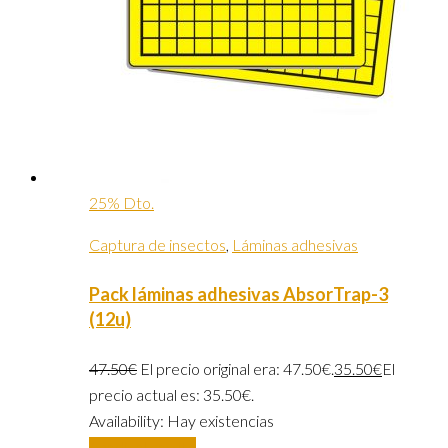
25% Dto.
Captura de insectos
,
Láminas adhesivas
Pack láminas adhesivas AbsorTrap-3
(12u)
47.50
€
El precio original era: 47.50€.
35.50
€
El
precio actual es: 35.50€.
Availability:
Hay existencias
Añadir al carrito