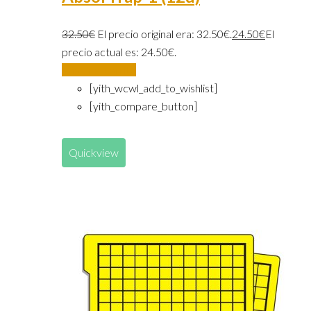
32.50
€
El precio original era: 32.50€.
24.50
€
El
precio actual es: 24.50€.
Añadir al carrito
[yith_wcwl_add_to_wishlist]
[yith_compare_button]
Quickview