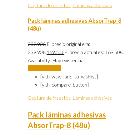
Captura de insectos
,
Láminas adhesivas
Pack láminas adhesivas AbsorTrap-8
(48u)
239.90
€
El precio original era:
239.90€.
169.50
€
El precio actual es: 169.50€.
Availability:
Hay existencias
Añadir al carrito
[yith_wcwl_add_to_wishlist]
[yith_compare_button]
Captura de insectos
,
Láminas adhesivas
Pack láminas adhesivas
AbsorTrap-8 (48u)