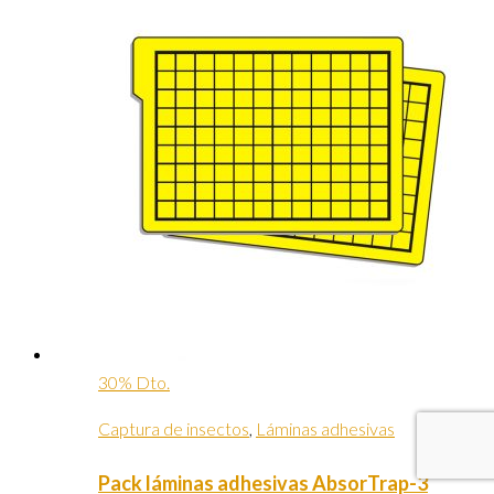
30% Dto.
Captura de insectos
,
Láminas adhesivas
Pack láminas adhesivas AbsorTrap-3