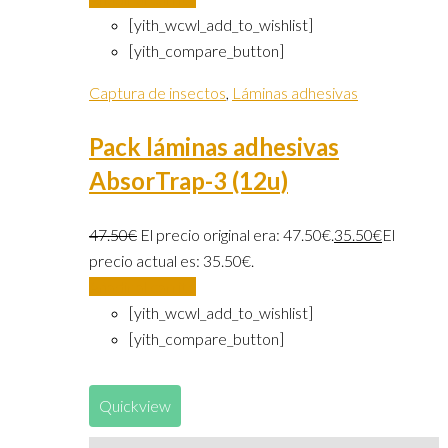
[yith_wcwl_add_to_wishlist]
[yith_compare_button]
Captura de insectos
,
Láminas adhesivas
Pack láminas adhesivas
AbsorTrap-3 (12u)
47.50
€
El precio original era: 47.50€.
35.50
€
El
precio actual es: 35.50€.
Añadir al carrito
[yith_wcwl_add_to_wishlist]
[yith_compare_button]
Quickview