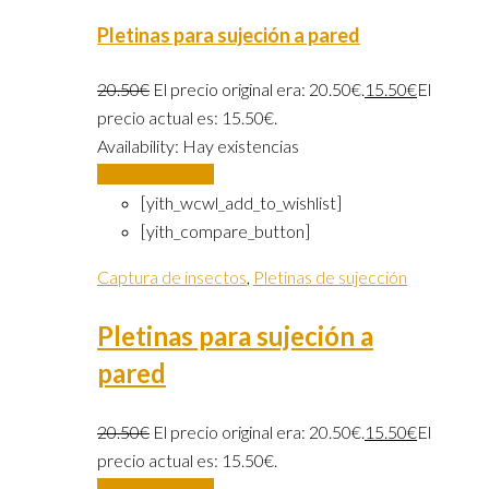
Pletinas para sujeción a pared
20.50
€
El precio original era: 20.50€.
15.50
€
El
precio actual es: 15.50€.
Availability:
Hay existencias
Añadir al carrito
[yith_wcwl_add_to_wishlist]
[yith_compare_button]
Captura de insectos
,
Pletinas de sujección
Pletinas para sujeción a
pared
20.50
€
El precio original era: 20.50€.
15.50
€
El
precio actual es: 15.50€.
Añadir al carrito