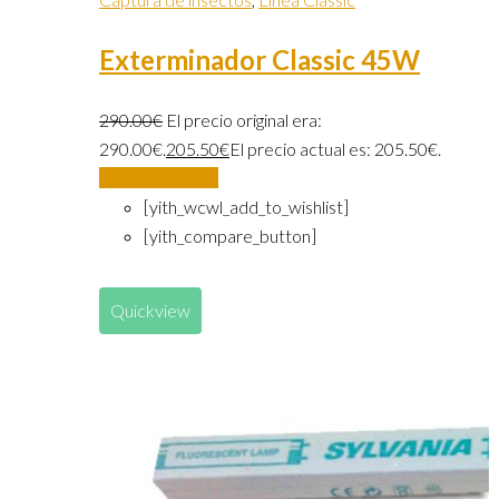
Exterminador Classic 45W
290.00
€
El precio original era:
290.00€.
205.50
€
El precio actual es: 205.50€.
Añadir al carrito
[yith_wcwl_add_to_wishlist]
[yith_compare_button]
Quickview