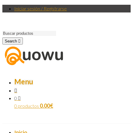
Iniciar sesión / Registrarse
Search
Menu
0
0.00
€
0 productos
Inicio