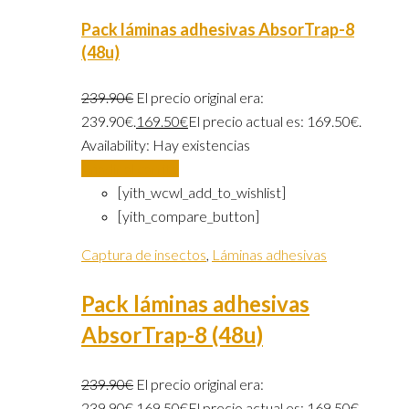
Pack láminas adhesivas AbsorTrap-8
(48u)
239.90
€
El precio original era:
239.90€.
169.50
€
El precio actual es: 169.50€.
Availability:
Hay existencias
Añadir al carrito
[yith_wcwl_add_to_wishlist]
[yith_compare_button]
Captura de insectos
,
Láminas adhesivas
Pack láminas adhesivas
AbsorTrap-8 (48u)
239.90
€
El precio original era:
239.90€.
169.50
€
El precio actual es: 169.50€.