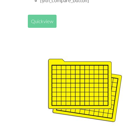
[yith_compare_button]
Quickview