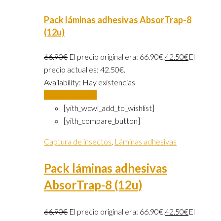
Pack láminas adhesivas AbsorTrap-8
(12u)
66.90
€
El precio original era: 66.90€.
42.50
€
El
precio actual es: 42.50€.
Availability:
Hay existencias
Añadir al carrito
[yith_wcwl_add_to_wishlist]
[yith_compare_button]
Captura de insectos
,
Láminas adhesivas
Pack láminas adhesivas
AbsorTrap-8 (12u)
66.90
€
El precio original era: 66.90€.
42.50
€
El