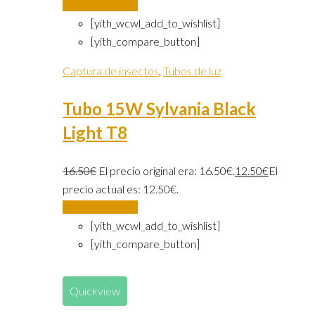
Añadir al carrito
[yith_wcwl_add_to_wishlist]
[yith_compare_button]
Captura de insectos
,
Tubos de luz
Tubo 15W Sylvania Black
Light T8
16.50
€
El precio original era: 16.50€.
12.50
€
El
precio actual es: 12.50€.
Añadir al carrito
[yith_wcwl_add_to_wishlist]
[yith_compare_button]
Quickview