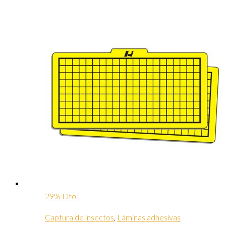
29% Dto.
Captura de insectos
,
Láminas adhesivas