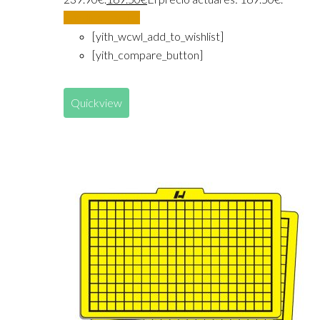
Añadir al carrito
[yith_wcwl_add_to_wishlist]
[yith_compare_button]
Quickview