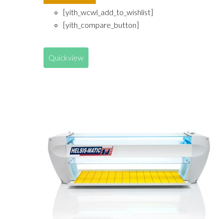
[yith_wcwl_add_to_wishlist]
[yith_compare_button]
Quickview