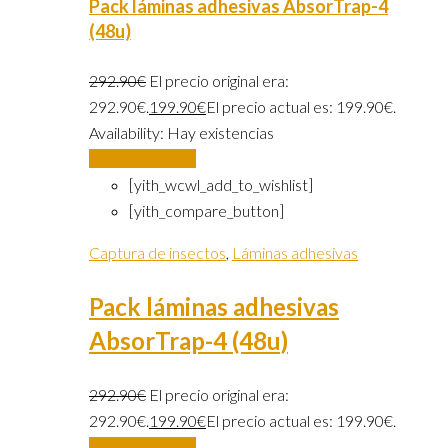
Pack láminas adhesivas AbsorTrap-4
(48u)
292.90
€
El precio original era:
292.90€.
199.90
€
El precio actual es: 199.90€.
Availability:
Hay existencias
Añadir al carrito
[yith_wcwl_add_to_wishlist]
[yith_compare_button]
Captura de insectos
,
Láminas adhesivas
Pack láminas adhesivas
AbsorTrap-4 (48u)
292.90
€
El precio original era:
292.90€.
199.90
€
El precio actual es: 199.90€.
Añadir al carrito