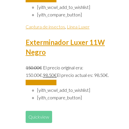
[yith_wcwl_add_to_wishlist]
[yith_compare_button]
Captura de insectos
,
Linea Luxer
Exterminador Luxer 11W
Negro
150.00
€
El precio original era:
150.00€.
98.50
€
El precio actual es: 98.50€.
Añadir al carrito
[yith_wcwl_add_to_wishlist]
[yith_compare_button]
Quickview