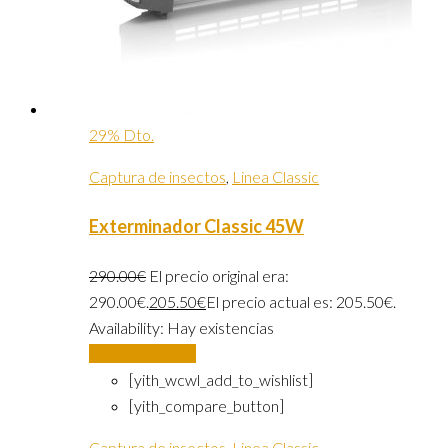
29% Dto.
Captura de insectos
,
Linea Classic
Exterminador Classic 45W
290.00
€
El precio original era:
290.00€.
205.50
€
El precio actual es: 205.50€.
Availability:
Hay existencias
Añadir al carrito
[yith_wcwl_add_to_wishlist]
[yith_compare_button]
Captura de insectos
,
Linea Classic