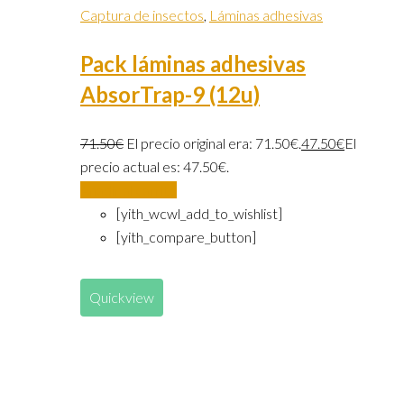
Captura de insectos
,
Láminas adhesivas
Pack láminas adhesivas
AbsorTrap-9 (12u)
71.50
€
El precio original era: 71.50€.
47.50
€
El
precio actual es: 47.50€.
Añadir al carrito
[yith_wcwl_add_to_wishlist]
[yith_compare_button]
Quickview