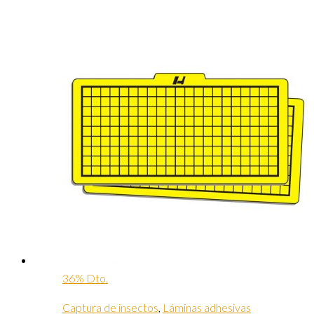
36% Dto.
Captura de insectos
,
Láminas adhesivas