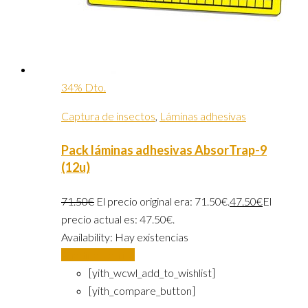
34% Dto.
Captura de insectos
,
Láminas adhesivas
Pack láminas adhesivas AbsorTrap-9
(12u)
71.50
€
El precio original era: 71.50€.
47.50
€
El
precio actual es: 47.50€.
Availability:
Hay existencias
Añadir al carrito
[yith_wcwl_add_to_wishlist]
[yith_compare_button]