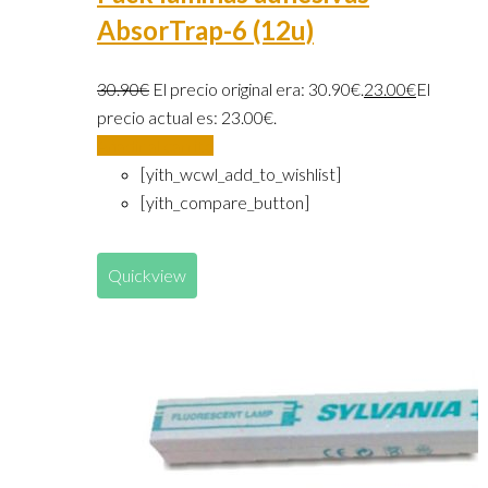
AbsorTrap-6 (12u)
30.90
€
El precio original era: 30.90€.
23.00
€
El
precio actual es: 23.00€.
Añadir al carrito
[yith_wcwl_add_to_wishlist]
[yith_compare_button]
Quickview