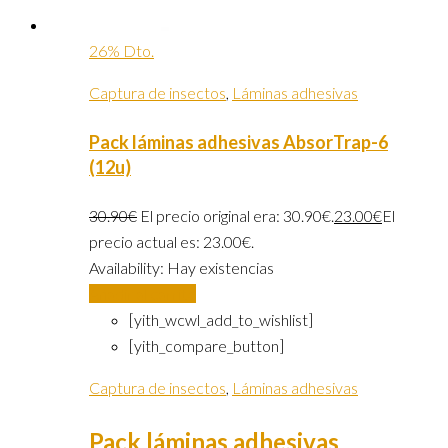
26% Dto.
Captura de insectos
,
Láminas adhesivas
Pack láminas adhesivas AbsorTrap-6
(12u)
30.90
€
El precio original era: 30.90€.
23.00
€
El
precio actual es: 23.00€.
Availability:
Hay existencias
Añadir al carrito
[yith_wcwl_add_to_wishlist]
[yith_compare_button]
Captura de insectos
,
Láminas adhesivas
Pack láminas adhesivas