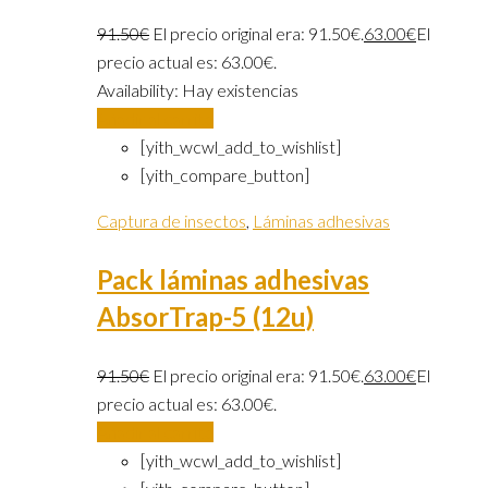
91.50
€
El precio original era: 91.50€.
63.00
€
El
precio actual es: 63.00€.
Availability:
Hay existencias
Añadir al carrito
[yith_wcwl_add_to_wishlist]
[yith_compare_button]
Captura de insectos
,
Láminas adhesivas
Pack láminas adhesivas
AbsorTrap-5 (12u)
91.50
€
El precio original era: 91.50€.
63.00
€
El
precio actual es: 63.00€.
Añadir al carrito
[yith_wcwl_add_to_wishlist]