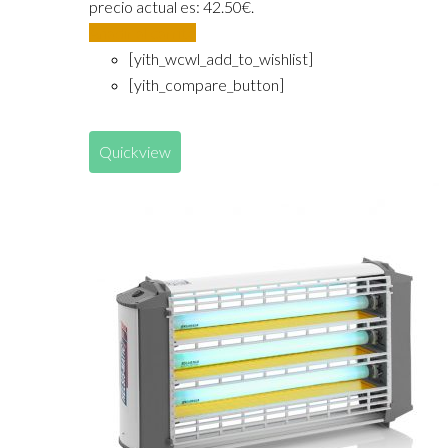
precio actual es: 42.50€.
Añadir al carrito
[yith_wcwl_add_to_wishlist]
[yith_compare_button]
Quickview