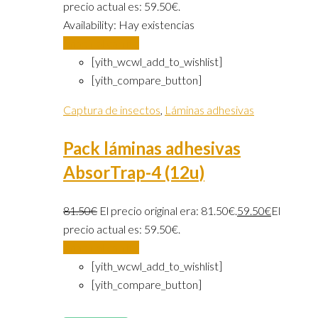
precio actual es: 59.50€.
Availability:
Hay existencias
Añadir al carrito
[yith_wcwl_add_to_wishlist]
[yith_compare_button]
Captura de insectos
,
Láminas adhesivas
Pack láminas adhesivas
AbsorTrap-4 (12u)
81.50
€
El precio original era: 81.50€.
59.50
€
El
precio actual es: 59.50€.
Añadir al carrito
[yith_wcwl_add_to_wishlist]
[yith_compare_button]