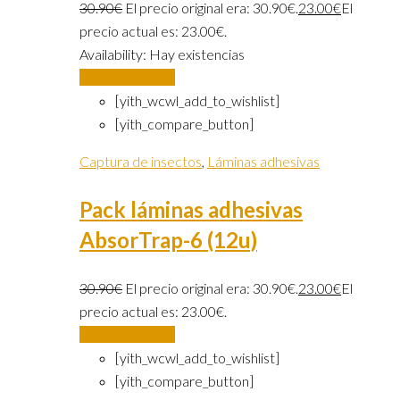
30.90
€
El precio original era: 30.90€.
23.00
€
El
precio actual es: 23.00€.
Availability:
Hay existencias
Añadir al carrito
[yith_wcwl_add_to_wishlist]
[yith_compare_button]
Captura de insectos
,
Láminas adhesivas
Pack láminas adhesivas
AbsorTrap-6 (12u)
30.90
€
El precio original era: 30.90€.
23.00
€
El
precio actual es: 23.00€.
Añadir al carrito
[yith_wcwl_add_to_wishlist]
[yith_compare_button]