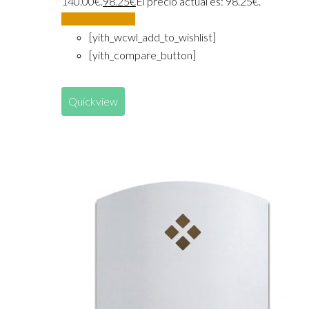
140.00€.
98.25
€
El precio actual es: 98.25€.
Añadir al carrito
[yith_wcwl_add_to_wishlist]
[yith_compare_button]
Quickview