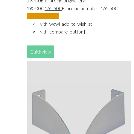
190.00
€
El precio original era:
190.00€.
165.50
€
El precio actual es: 165.50€.
Añadir al carrito
[yith_wcwl_add_to_wishlist]
[yith_compare_button]
Quickview