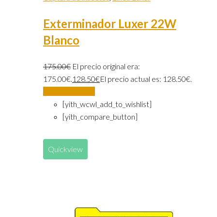
Exterminador Luxer 22W
Blanco
175.00
€
El precio original era:
175.00€.
128.50
€
El precio actual es: 128.50€.
Añadir al carrito
[yith_wcwl_add_to_wishlist]
[yith_compare_button]
Quickview