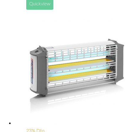
Quickview
23% Dto.