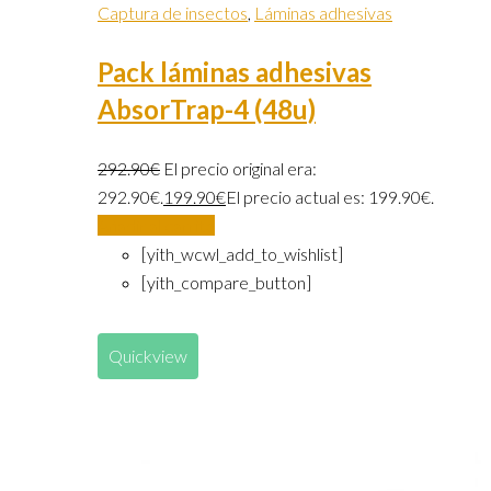
Captura de insectos
,
Láminas adhesivas
Pack láminas adhesivas
AbsorTrap-4 (48u)
292.90
€
El precio original era:
292.90€.
199.90
€
El precio actual es: 199.90€.
Añadir al carrito
[yith_wcwl_add_to_wishlist]
[yith_compare_button]
Quickview