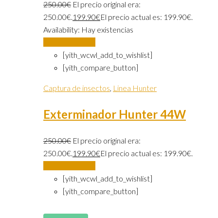
250.00
€
El precio original era:
250.00€.
199.90
€
El precio actual es: 199.90€.
Availability:
Hay existencias
Añadir al carrito
[yith_wcwl_add_to_wishlist]
[yith_compare_button]
Captura de insectos
,
Linea Hunter
Exterminador Hunter 44W
250.00
€
El precio original era:
250.00€.
199.90
€
El precio actual es: 199.90€.
Añadir al carrito
[yith_wcwl_add_to_wishlist]
[yith_compare_button]