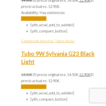
14.50
€
El precio original era: 14.50€.
12.90
€
El
precio actual es: 12.90€.
Availability:
Hay existencias
Añadir al carrito
[yith_wcwl_add_to_wishlist]
[yith_compare_button]
Captura de insectos
,
Tubos de luz
Tubo 9W Sylvania G23 Black
Light
14.50
€
El precio original era: 14.50€.
12.90
€
El
precio actual es: 12.90€.
Añadir al carrito
[yith_wcwl_add_to_wishlist]
[yith_compare_button]