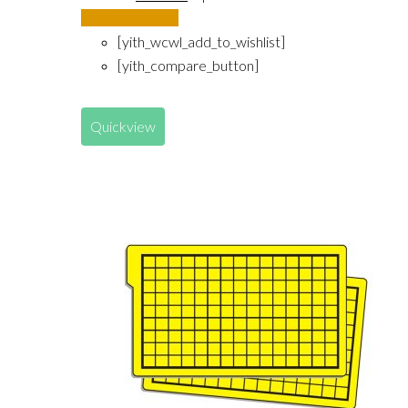
Añadir al carrito
[yith_wcwl_add_to_wishlist]
[yith_compare_button]
Quickview