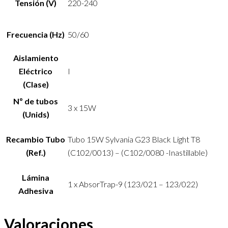
Tensión (V)
220-240
Frecuencia (Hz)
50/60
Aislamiento
Eléctrico
I
(Clase)
Nº de tubos
3 x 15W
(Unids)
Recambio Tubo
Tubo 15W Sylvania G23 Black Light T8
(Ref.)
(C102/0013) – (C102/0080 -Inastillable)
Lámina
1 x AbsorTrap-9 (123/021 – 123/022)
Adhesiva
Valoraciones