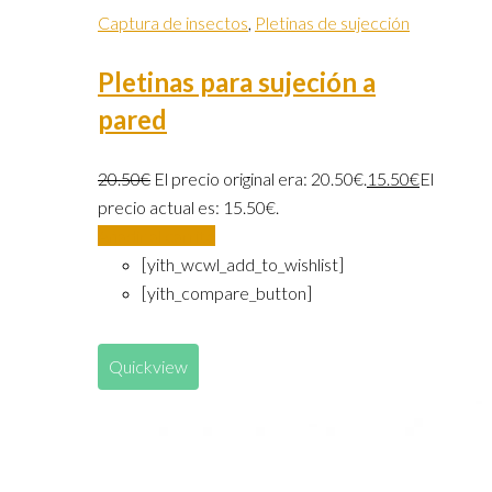
Captura de insectos
,
Pletinas de sujección
Pletinas para sujeción a
pared
20.50
€
El precio original era: 20.50€.
15.50
€
El
precio actual es: 15.50€.
Añadir al carrito
[yith_wcwl_add_to_wishlist]
[yith_compare_button]
Quickview