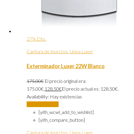
27% Dto.
Captura de insectos
,
Linea Luxer
Exterminador Luxer 22W Blanco
175.00
€
El precio original era:
175.00€.
128.50
€
El precio actual es: 128.50€.
Availability:
Hay existencias
Añadir al carrito
[yith_wcwl_add_to_wishlist]
[yith_compare_button]
Captura de insectos
,
Linea Luxer