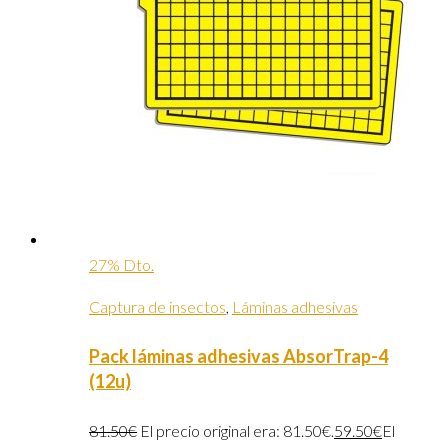
27% Dto.
Captura de insectos
,
Láminas adhesivas
Pack láminas adhesivas AbsorTrap-4
(12u)
81.50
€
El precio original era: 81.50€.
59.50
€
El