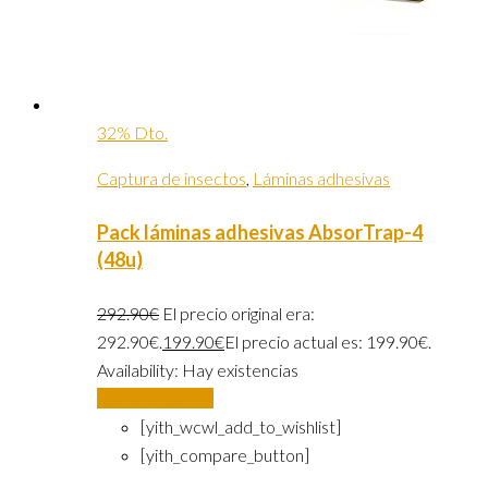
32% Dto.
Captura de insectos
,
Láminas adhesivas
Pack láminas adhesivas AbsorTrap-4
(48u)
292.90
€
El precio original era:
292.90€.
199.90
€
El precio actual es: 199.90€.
Availability:
Hay existencias
Añadir al carrito
[yith_wcwl_add_to_wishlist]
[yith_compare_button]