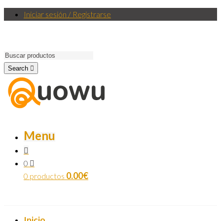
Iniciar sesión / Registrarse
Search
Menu
0
0.00
€
0 productos
Inicio