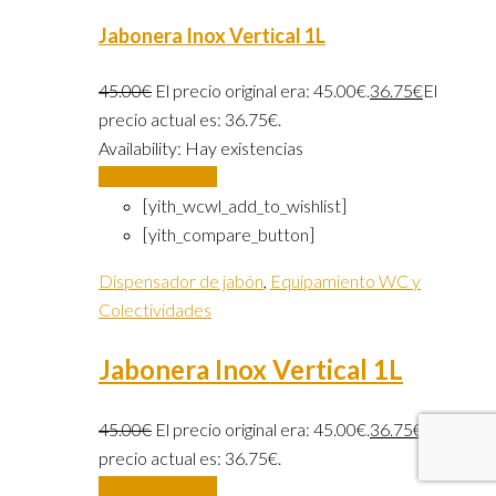
Jabonera Inox Vertical 1L
45.00
€
El precio original era: 45.00€.
36.75
€
El
precio actual es: 36.75€.
Availability:
Hay existencias
Añadir al carrito
[yith_wcwl_add_to_wishlist]
[yith_compare_button]
Dispensador de jabón
,
Equipamiento WC y
Colectividades
Jabonera Inox Vertical 1L
45.00
€
El precio original era: 45.00€.
36.75
€
El
precio actual es: 36.75€.
Añadir al carrito