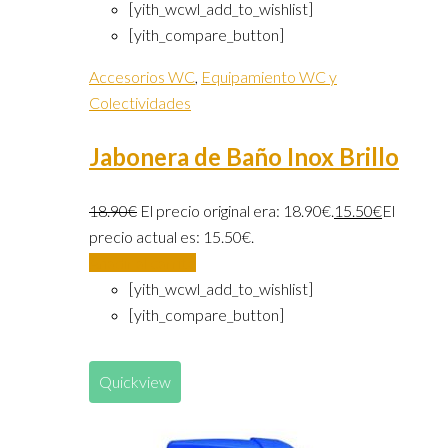
[yith_wcwl_add_to_wishlist]
[yith_compare_button]
Accesorios WC
,
Equipamiento WC y
Colectividades
Jabonera de Baño Inox Brillo
18.90
€
El precio original era: 18.90€.
15.50
€
El
precio actual es: 15.50€.
Añadir al carrito
[yith_wcwl_add_to_wishlist]
[yith_compare_button]
Quickview