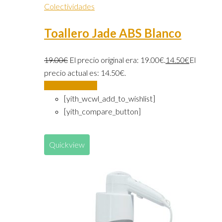
Colectividades
Toallero Jade ABS Blanco
19.00
€
El precio original era: 19.00€.
14.50
€
El
precio actual es: 14.50€.
Añadir al carrito
[yith_wcwl_add_to_wishlist]
[yith_compare_button]
Quickview