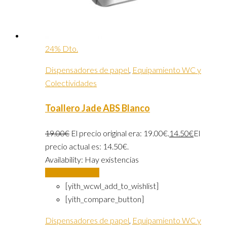
24% Dto.
Dispensadores de papel
,
Equipamiento WC y
Colectividades
Toallero Jade ABS Blanco
19.00
€
El precio original era: 19.00€.
14.50
€
El
precio actual es: 14.50€.
Availability:
Hay existencias
Añadir al carrito
[yith_wcwl_add_to_wishlist]
[yith_compare_button]
Dispensadores de papel
,
Equipamiento WC y