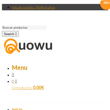
48H
Iniciar sesión / Registrarse
Search
Menu
0
0.00
€
0 productos
Inicio