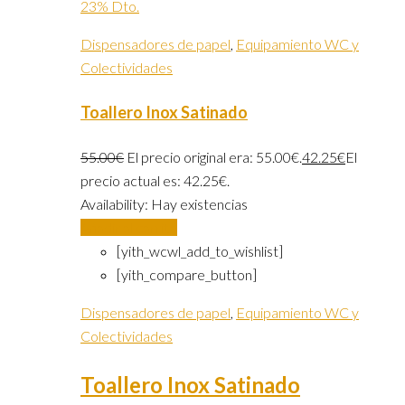
23% Dto.
Dispensadores de papel
,
Equipamiento WC y
Colectividades
Toallero Inox Satinado
55.00
€
El precio original era: 55.00€.
42.25
€
El
precio actual es: 42.25€.
Availability:
Hay existencias
Añadir al carrito
[yith_wcwl_add_to_wishlist]
[yith_compare_button]
Dispensadores de papel
,
Equipamiento WC y
Colectividades
Toallero Inox Satinado