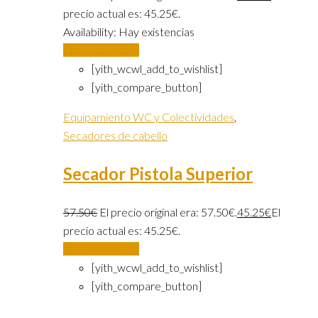
precio actual es: 45.25€.
Availability:
Hay existencias
Añadir al carrito
[yith_wcwl_add_to_wishlist]
[yith_compare_button]
Equipamiento WC y Colectividades
,
Secadores de cabello
Secador Pistola Superior
57.50
€
El precio original era: 57.50€.
45.25
€
El
precio actual es: 45.25€.
Añadir al carrito
[yith_wcwl_add_to_wishlist]
[yith_compare_button]