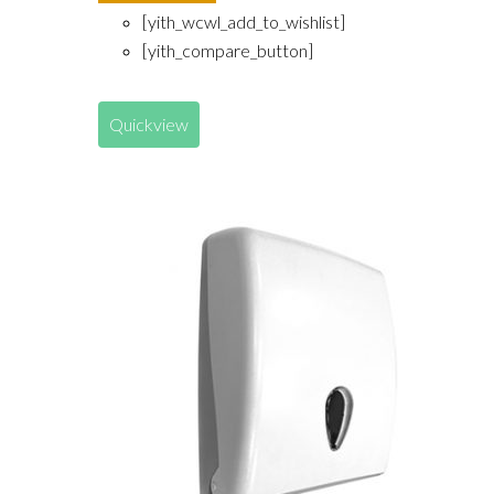
[yith_wcwl_add_to_wishlist]
[yith_compare_button]
Quickview