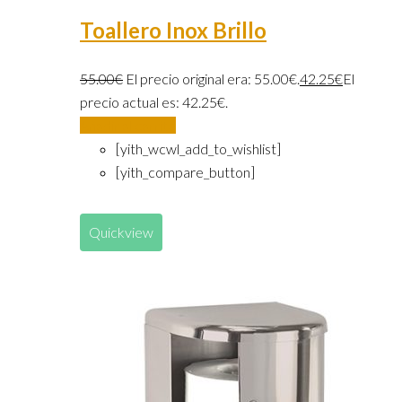
Toallero Inox Brillo
55.00
€
El precio original era: 55.00€.
42.25
€
El
precio actual es: 42.25€.
Añadir al carrito
[yith_wcwl_add_to_wishlist]
[yith_compare_button]
Quickview