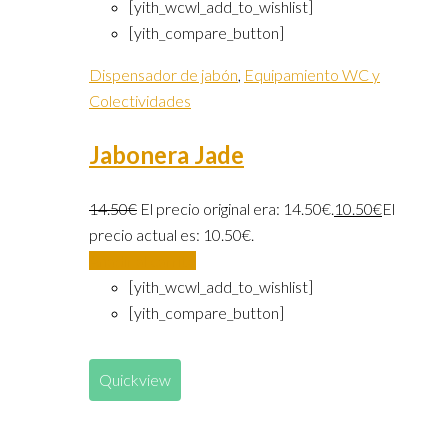
[yith_wcwl_add_to_wishlist]
[yith_compare_button]
Dispensador de jabón
,
Equipamiento WC y
Colectividades
Jabonera Jade
14.50
€
El precio original era: 14.50€.
10.50
€
El
precio actual es: 10.50€.
Añadir al carrito
[yith_wcwl_add_to_wishlist]
[yith_compare_button]
Quickview