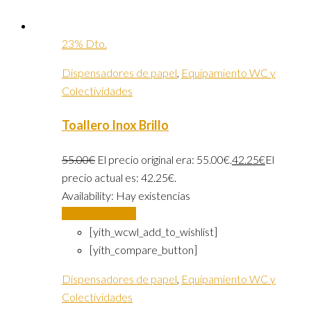
23% Dto.
Dispensadores de papel
,
Equipamiento WC y
Colectividades
Toallero Inox Brillo
55.00
€
El precio original era: 55.00€.
42.25
€
El
precio actual es: 42.25€.
Availability:
Hay existencias
Añadir al carrito
[yith_wcwl_add_to_wishlist]
[yith_compare_button]
Dispensadores de papel
,
Equipamiento WC y
Colectividades