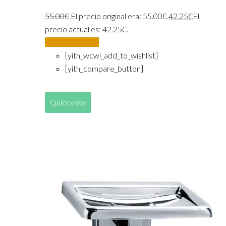
55.00
€
El precio original era: 55.00€.
42.25
€
El
precio actual es: 42.25€.
Añadir al carrito
[yith_wcwl_add_to_wishlist]
[yith_compare_button]
Quickview