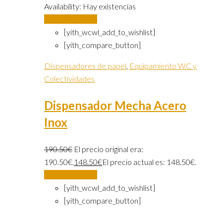
Availability:
Hay existencias
Añadir al carrito
[yith_wcwl_add_to_wishlist]
[yith_compare_button]
Dispensadores de papel
,
Equipamiento WC y
Colectividades
Dispensador Mecha Acero
Inox
190.50
€
El precio original era:
190.50€.
148.50
€
El precio actual es: 148.50€.
Añadir al carrito
[yith_wcwl_add_to_wishlist]
[yith_compare_button]