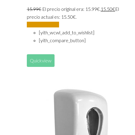
15.99
€
El precio original era: 15.99€.
15.50
€
El
precio actual es: 15.50€.
Añadir al carrito
[yith_wcwl_add_to_wishlist]
[yith_compare_button]
Quickview