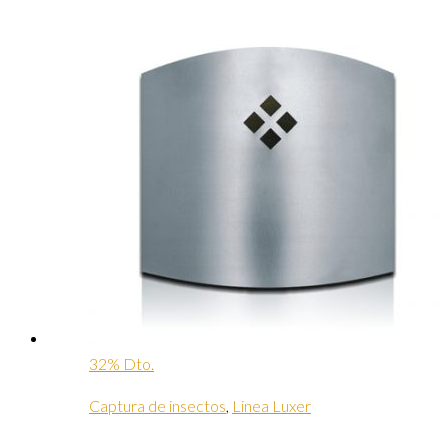
32% Dto.
Captura de insectos
,
Linea Luxer