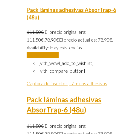
Pack láminas adhesivas AbsorTrap-6
(48u)
111.50
€
El precio original era:
111.50€.
78.90
€
El precio actual es: 78.90€.
Availability:
Hay existencias
Añadir al carrito
[yith_wcwl_add_to_wishlist]
[yith_compare_button]
Captura de insectos
,
Láminas adhesivas
Pack láminas adhesivas
AbsorTrap-6 (48u)
111.50
€
El precio original era:
111.50€.
78.90
€
El precio actual es: 78.90€.