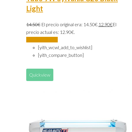
Light
14.50
€
El precio original era: 14.50€.
12.90
€
El
precio actual es: 12.90€.
Añadir al carrito
[yith_wcwl_add_to_wishlist]
[yith_compare_button]
Quickview