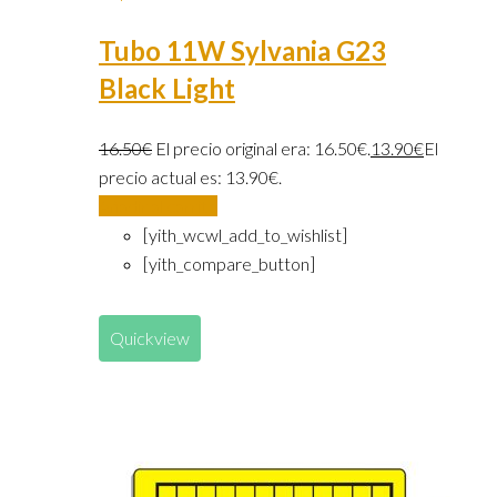
Tubo 11W Sylvania G23
Black Light
16.50
€
El precio original era: 16.50€.
13.90
€
El
precio actual es: 13.90€.
Añadir al carrito
[yith_wcwl_add_to_wishlist]
[yith_compare_button]
Quickview