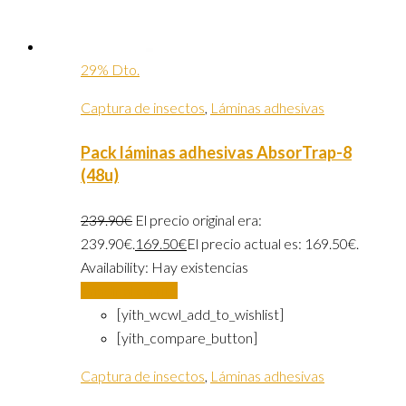
29% Dto.
Captura de insectos
,
Láminas adhesivas
Pack láminas adhesivas AbsorTrap-8
(48u)
239.90
€
El precio original era:
239.90€.
169.50
€
El precio actual es: 169.50€.
Availability:
Hay existencias
Añadir al carrito
[yith_wcwl_add_to_wishlist]
[yith_compare_button]
Captura de insectos
,
Láminas adhesivas