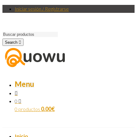
Iniciar sesión / Registrarse
Search
Menu
0
0.00
€
0 productos
Inicio