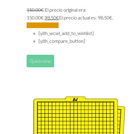
150.00
€
El precio original era:
150.00€.
98.50
€
El precio actual es: 98.50€.
Añadir al carrito
[yith_wcwl_add_to_wishlist]
[yith_compare_button]
Quickview