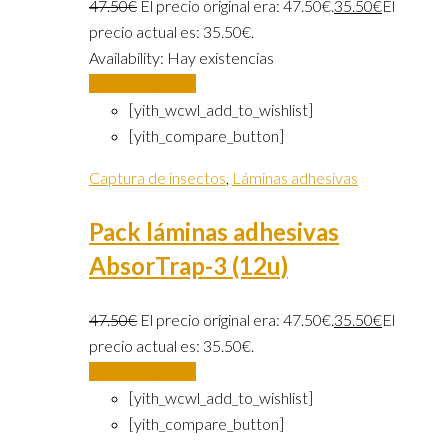
47.50
€
El precio original era: 47.50€.
35.50
€
El
precio actual es: 35.50€.
Availability:
Hay existencias
Añadir al carrito
[yith_wcwl_add_to_wishlist]
[yith_compare_button]
Captura de insectos
,
Láminas adhesivas
Pack láminas adhesivas
AbsorTrap-3 (12u)
47.50
€
El precio original era: 47.50€.
35.50
€
El
precio actual es: 35.50€.
Añadir al carrito
[yith_wcwl_add_to_wishlist]
[yith_compare_button]