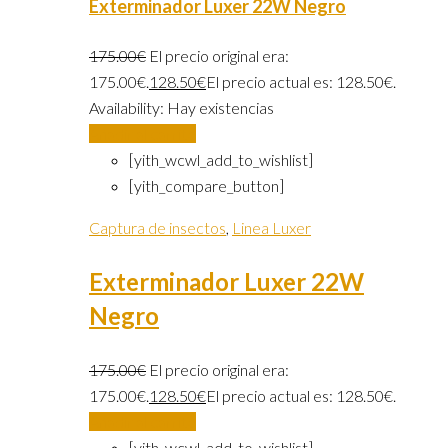
Exterminador Luxer 22W Negro
175.00
€
El precio original era:
175.00€.
128.50
€
El precio actual es: 128.50€.
Availability:
Hay existencias
Añadir al carrito
[yith_wcwl_add_to_wishlist]
[yith_compare_button]
Captura de insectos
,
Linea Luxer
Exterminador Luxer 22W
Negro
175.00
€
El precio original era:
175.00€.
128.50
€
El precio actual es: 128.50€.
Añadir al carrito
[yith_wcwl_add_to_wishlist]