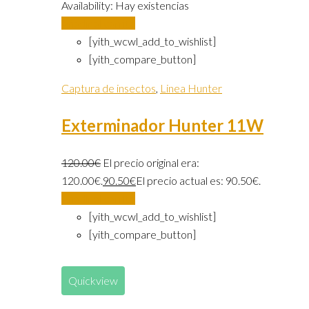
Availability:
Hay existencias
Añadir al carrito
[yith_wcwl_add_to_wishlist]
[yith_compare_button]
Captura de insectos
,
Linea Hunter
Exterminador Hunter 11W
120.00
€
El precio original era:
120.00€.
90.50
€
El precio actual es: 90.50€.
Añadir al carrito
[yith_wcwl_add_to_wishlist]
[yith_compare_button]
Quickview