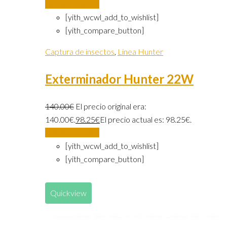
Añadir al carrito
[yith_wcwl_add_to_wishlist]
[yith_compare_button]
Captura de insectos
,
Linea Hunter
Exterminador Hunter 22W
140.00
€
El precio original era:
140.00€.
98.25
€
El precio actual es: 98.25€.
Añadir al carrito
[yith_wcwl_add_to_wishlist]
[yith_compare_button]
Quickview