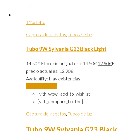
11% Dto.
Captura de insectos
,
Tubos de luz
Tubo 9W Sylvania G23 Black Light
14.50
€
El precio original era: 14.50€.
12.90
€
El
precio actual es: 12.90€.
Availability:
Hay existencias
Añadir al carrito
[yith_wcwl_add_to_wishlist]
[yith_compare_button]
Captura de insectos
,
Tubos de luz
Tubo 9W Sylvania G23 Black