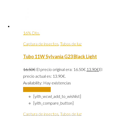
16% Dto.
Captura de insectos
,
Tubos de luz
Tubo 11W Sylvania G23 Black Light
16.50
€
El precio original era: 16.50€.
13.90
€
El
precio actual es: 13.90€.
Availability:
Hay existencias
Añadir al carrito
[yith_wcwl_add_to_wishlist]
[yith_compare_button]
Captura de insectos
,
Tubos de luz