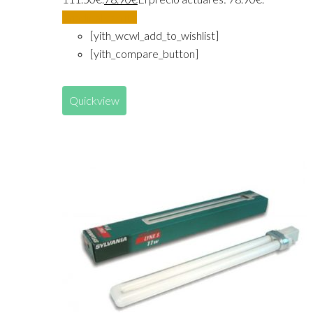
Añadir al carrito
[yith_wcwl_add_to_wishlist]
[yith_compare_button]
Quickview