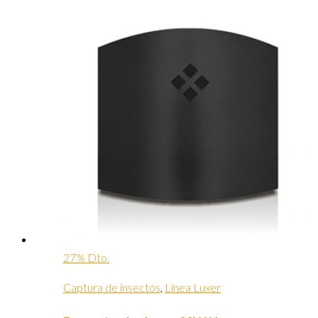
27% Dto.
Captura de insectos
,
Linea Luxer