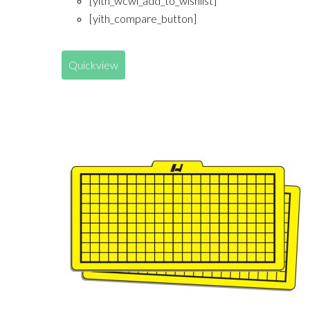
[yith_wcwl_add_to_wishlist]
[yith_compare_button]
Quickview