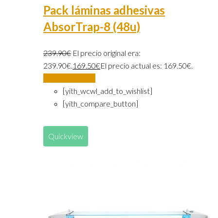
Pack láminas adhesivas
AbsorTrap-8 (48u)
239.90
€
El precio original era:
239.90€.
169.50
€
El precio actual es: 169.50€.
Añadir al carrito
[yith_wcwl_add_to_wishlist]
[yith_compare_button]
Quickview