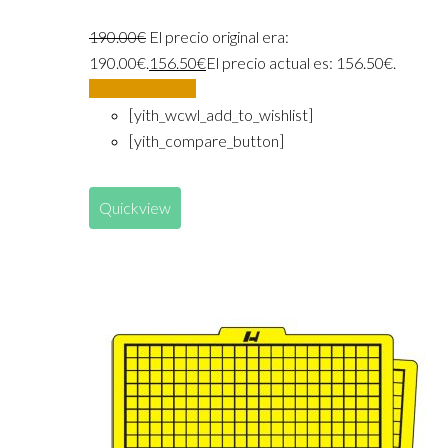
190.00
€
El precio original era:
190.00€.
156.50
€
El precio actual es: 156.50€.
Añadir al carrito
[yith_wcwl_add_to_wishlist]
[yith_compare_button]
Quickview