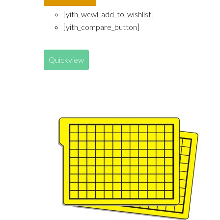
Añadir al carrito
[yith_wcwl_add_to_wishlist]
[yith_compare_button]
Quickview