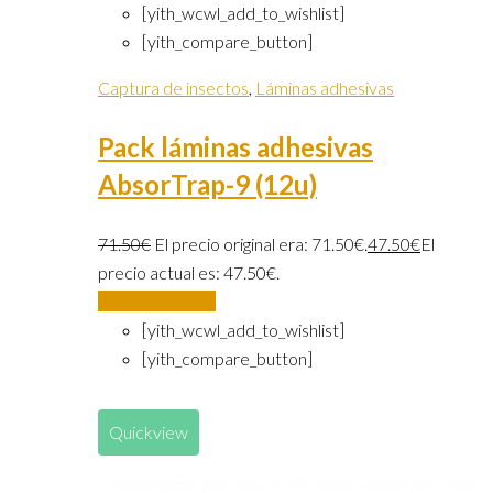
[yith_wcwl_add_to_wishlist]
[yith_compare_button]
Captura de insectos
,
Láminas adhesivas
Pack láminas adhesivas
AbsorTrap-9 (12u)
71.50
€
El precio original era: 71.50€.
47.50
€
El
precio actual es: 47.50€.
Añadir al carrito
[yith_wcwl_add_to_wishlist]
[yith_compare_button]
Quickview