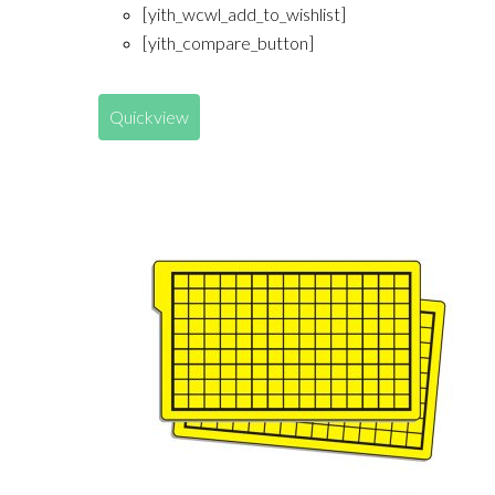
[yith_wcwl_add_to_wishlist]
[yith_compare_button]
Quickview