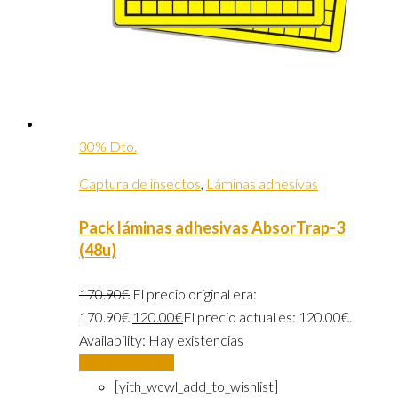
30% Dto.
Captura de insectos
,
Láminas adhesivas
Pack láminas adhesivas AbsorTrap-3
(48u)
170.90
€
El precio original era:
170.90€.
120.00
€
El precio actual es: 120.00€.
Availability:
Hay existencias
Añadir al carrito
[yith_wcwl_add_to_wishlist]