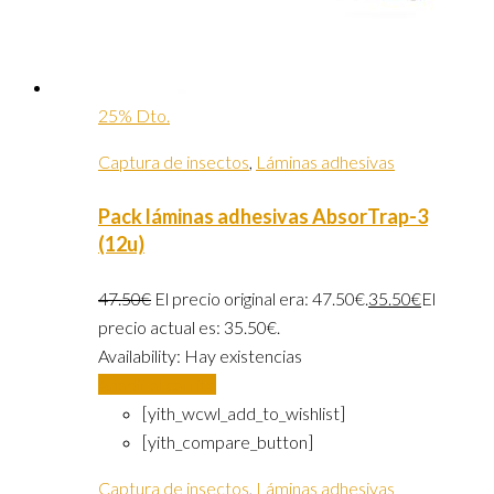
25% Dto.
Captura de insectos
,
Láminas adhesivas
Pack láminas adhesivas AbsorTrap-3
(12u)
47.50
€
El precio original era: 47.50€.
35.50
€
El
precio actual es: 35.50€.
Availability:
Hay existencias
Añadir al carrito
[yith_wcwl_add_to_wishlist]
[yith_compare_button]
Captura de insectos
,
Láminas adhesivas