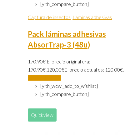
[yith_compare_button]
Captura de insectos
,
Láminas adhesivas
Pack láminas adhesivas
AbsorTrap-3 (48u)
170.90
€
El precio original era:
170.90€.
120.00
€
El precio actual es: 120.00€.
Añadir al carrito
[yith_wcwl_add_to_wishlist]
[yith_compare_button]
Quickview