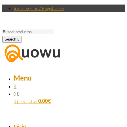
Iniciar sesión / Registrarse
Search
Menu
0
0.00
€
0 productos
Inicio