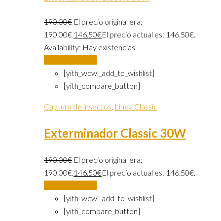
190.00
€
El precio original era:
190.00€.
146.50
€
El precio actual es: 146.50€.
Availability:
Hay existencias
Añadir al carrito
[yith_wcwl_add_to_wishlist]
[yith_compare_button]
Captura de insectos
,
Linea Classic
Exterminador Classic 30W
190.00
€
El precio original era:
190.00€.
146.50
€
El precio actual es: 146.50€.
Añadir al carrito
[yith_wcwl_add_to_wishlist]
[yith_compare_button]