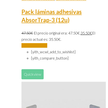
Pack láminas adhesivas
AbsorTrap-3 (12u)
47.50
€
El precio original era: 47.50€.
35.50
€
El
precio actual es: 35.50€.
Añadir al carrito
[yith_wcwl_add_to_wishlist]
[yith_compare_button]
Quickview