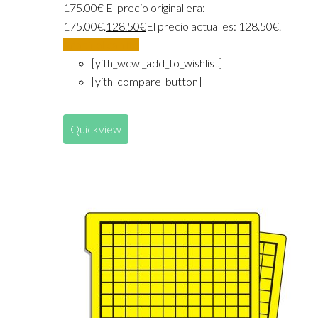
175.00
€
El precio original era:
175.00€.
128.50
€
El precio actual es: 128.50€.
Añadir al carrito
[yith_wcwl_add_to_wishlist]
[yith_compare_button]
Quickview