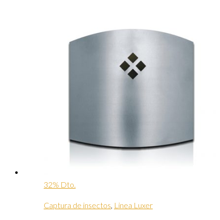
32% Dto.
Captura de insectos
,
Linea Luxer