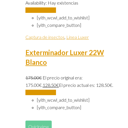
Availability:
Hay existencias
Añadir al carrito
[yith_wcwl_add_to_wishlist]
[yith_compare_button]
Captura de insectos
,
Linea Luxer
Exterminador Luxer 22W
Blanco
175.00
€
El precio original era:
175.00€.
128.50
€
El precio actual es: 128.50€.
Añadir al carrito
[yith_wcwl_add_to_wishlist]
[yith_compare_button]
Quickview