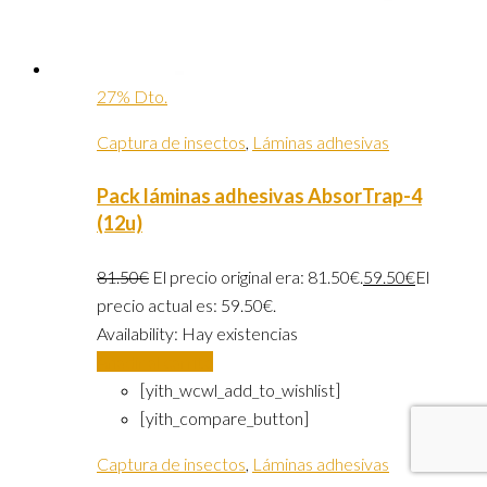
27% Dto.
Captura de insectos
,
Láminas adhesivas
Pack láminas adhesivas AbsorTrap-4
(12u)
81.50
€
El precio original era: 81.50€.
59.50
€
El
precio actual es: 59.50€.
Availability:
Hay existencias
Añadir al carrito
[yith_wcwl_add_to_wishlist]
[yith_compare_button]
Captura de insectos
,
Láminas adhesivas