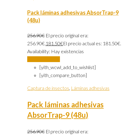
Pack láminas adhesivas AbsorTrap-9
(48u)
256.90
€
El precio original era:
256.90€.
181.50
€
El precio actual es: 181.50€.
Availability:
Hay existencias
Añadir al carrito
[yith_wcwl_add_to_wishlist]
[yith_compare_button]
Captura de insectos
,
Láminas adhesivas
Pack láminas adhesivas
AbsorTrap-9 (48u)
256.90
€
El precio original era: