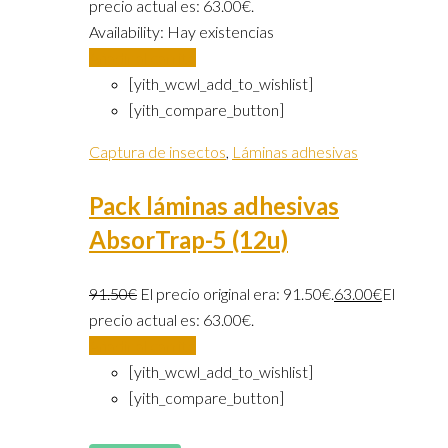
precio actual es: 63.00€.
Availability:
Hay existencias
Añadir al carrito
[yith_wcwl_add_to_wishlist]
[yith_compare_button]
Captura de insectos
,
Láminas adhesivas
Pack láminas adhesivas
AbsorTrap-5 (12u)
91.50
€
El precio original era: 91.50€.
63.00
€
El
precio actual es: 63.00€.
Añadir al carrito
[yith_wcwl_add_to_wishlist]
[yith_compare_button]