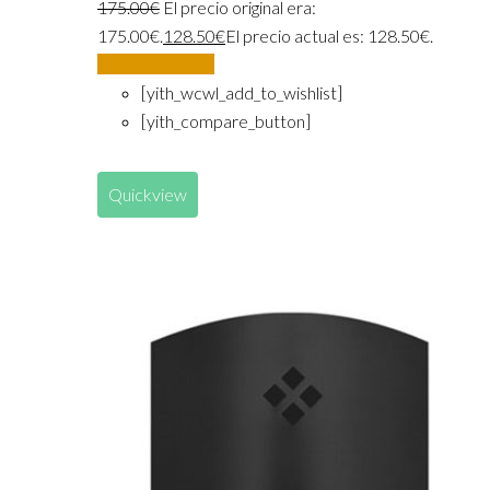
175.00
€
El precio original era:
175.00€.
128.50
€
El precio actual es: 128.50€.
Añadir al carrito
[yith_wcwl_add_to_wishlist]
[yith_compare_button]
Quickview