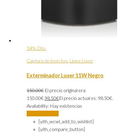
34% Dto.
Captura de insectos
,
Linea Luxer
Exterminador Luxer 11W Negro
150.00
€
El precio original era:
150.00€.
98.50
€
El precio actual es: 98.50€.
Availability:
Hay existencias
Añadir al carrito
[yith_wcwl_add_to_wishlist]
[yith_compare_button]