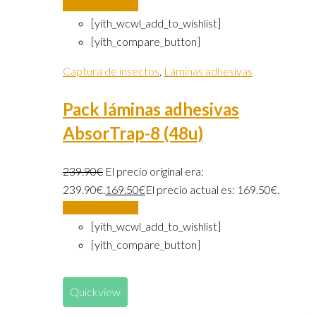
Añadir al carrito
[yith_wcwl_add_to_wishlist]
[yith_compare_button]
Captura de insectos
,
Láminas adhesivas
Pack láminas adhesivas
AbsorTrap-8 (48u)
239.90
€
El precio original era:
239.90€.
169.50
€
El precio actual es: 169.50€.
Añadir al carrito
[yith_wcwl_add_to_wishlist]
[yith_compare_button]
Quickview