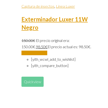
Captura de insectos
,
Linea Luxer
Exterminador Luxer 11W
Negro
150.00
€
El precio original era:
150.00€.
98.50
€
El precio actual es: 98.50€.
Añadir al carrito
[yith_wcwl_add_to_wishlist]
[yith_compare_button]
Quickview