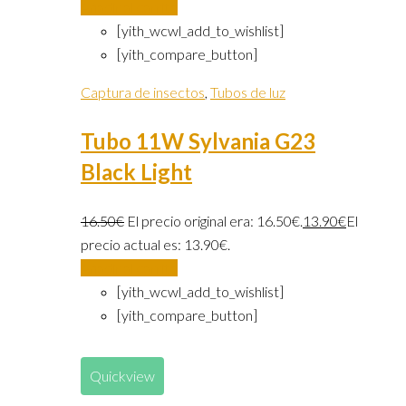
Añadir al carrito
[yith_wcwl_add_to_wishlist]
[yith_compare_button]
Captura de insectos
,
Tubos de luz
Tubo 11W Sylvania G23
Black Light
16.50
€
El precio original era: 16.50€.
13.90
€
El
precio actual es: 13.90€.
Añadir al carrito
[yith_wcwl_add_to_wishlist]
[yith_compare_button]
Quickview