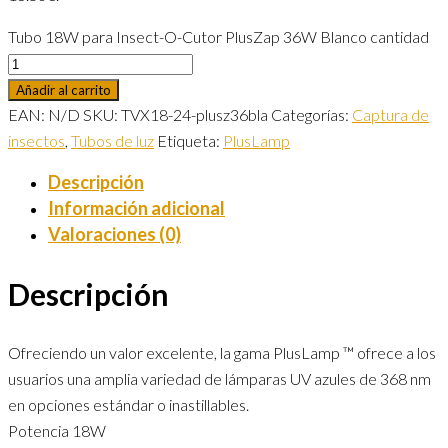
Tubo 18W para Insect-O-Cutor PlusZap 36W Blanco cantidad
Añadir al carrito
EAN:
N/D
SKU:
TVX18-24-plusz36bla
Categorías:
Captura de
insectos
,
Tubos de luz
Etiqueta:
PlusLamp
Descripción
Información adicional
Valoraciones (0)
Descripción
Ofreciendo un valor excelente, la gama PlusLamp ™ ofrece a los
usuarios una amplia variedad de lámparas UV azules de 368 nm
en opciones estándar o inastillables.
Potencia 18W