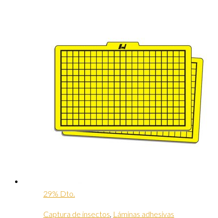
29% Dto.
Captura de insectos
,
Láminas adhesivas