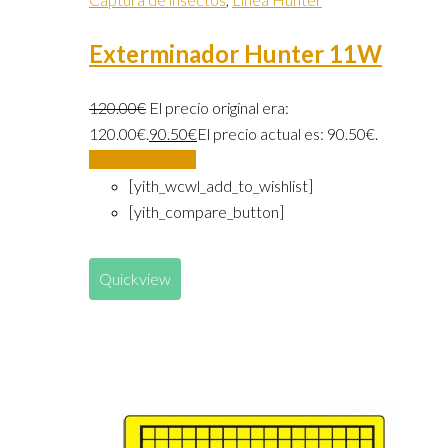
Exterminador Hunter 11W
120.00
€
El precio original era:
120.00€.
90.50
€
El precio actual es: 90.50€.
Añadir al carrito
[yith_wcwl_add_to_wishlist]
[yith_compare_button]
Quickview