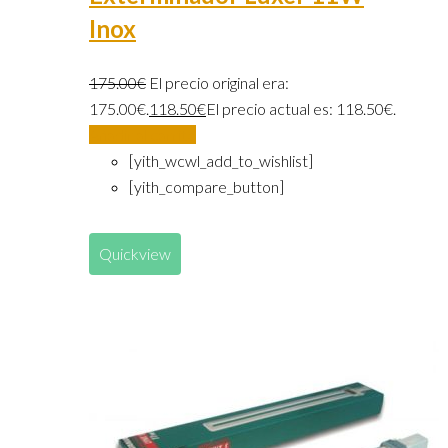
Inox
175.00
€
El precio original era:
175.00€.
118.50
€
El precio actual es: 118.50€.
Añadir al carrito
[yith_wcwl_add_to_wishlist]
[yith_compare_button]
Quickview