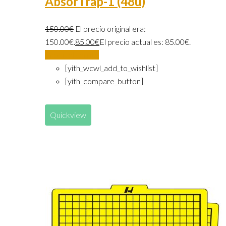
AbsorTrap-1 (48u)
150.00
€
El precio original era:
150.00€.
85.00
€
El precio actual es: 85.00€.
Añadir al carrito
[yith_wcwl_add_to_wishlist]
[yith_compare_button]
Quickview