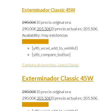
Exterminador Classic 45W
290.00
€
El precio original era:
290.00€.
205.50
€
El precio actual es: 205.50€.
Availability:
Hay existencias
Añadir al carrito
[yith_wcwl_add_to_wishlist]
[yith_compare_button]
Captura de insectos
,
Linea Classic
Exterminador Classic 45W
290.00
€
El precio original era:
290.00€.
205.50
€
El precio actual es: 205.50€.
Añadir al carrito
[yith_wcwl_add_to_wishlist]