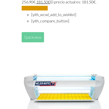
256.90€.
181.50
€
El precio actual es: 181.50€.
Añadir al carrito
[yith_wcwl_add_to_wishlist]
[yith_compare_button]
Quickview