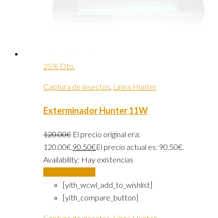
25% Dto.
Captura de insectos
,
Linea Hunter
Exterminador Hunter 11W
120.00
€
El precio original era:
120.00€.
90.50
€
El precio actual es: 90.50€.
Availability:
Hay existencias
Añadir al carrito
[yith_wcwl_add_to_wishlist]
[yith_compare_button]
Captura de insectos
,
Linea Hunter