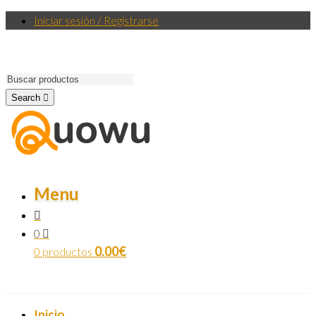
Iniciar sesión / Registrarse
Search
Menu
0
0.00
€
0 productos
Inicio