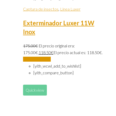
Captura de insectos
,
Linea Luxer
Exterminador Luxer 11W
Inox
175.00
€
El precio original era:
175.00€.
118.50
€
El precio actual es: 118.50€.
Añadir al carrito
[yith_wcwl_add_to_wishlist]
[yith_compare_button]
Quickview