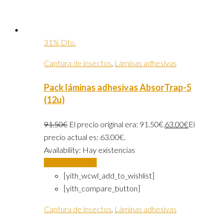
31% Dto.
Captura de insectos
,
Láminas adhesivas
Pack láminas adhesivas AbsorTrap-5
(12u)
91.50
€
El precio original era: 91.50€.
63.00
€
El
precio actual es: 63.00€.
Availability:
Hay existencias
Añadir al carrito
[yith_wcwl_add_to_wishlist]
[yith_compare_button]
Captura de insectos
,
Láminas adhesivas