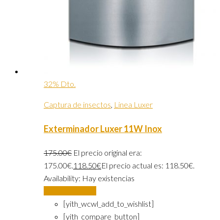
32% Dto.
Captura de insectos
,
Linea Luxer
Exterminador Luxer 11W Inox
175.00
€
El precio original era:
175.00€.
118.50
€
El precio actual es: 118.50€.
Availability:
Hay existencias
Añadir al carrito
[yith_wcwl_add_to_wishlist]
[yith_compare_button]