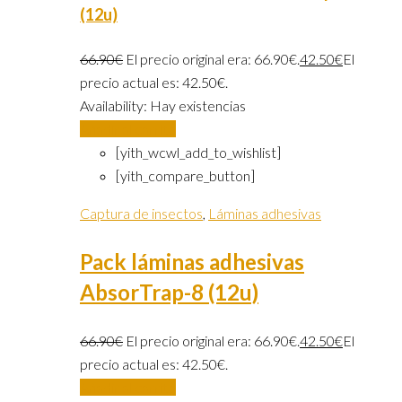
(12u)
66.90
€
El precio original era: 66.90€.
42.50
€
El
precio actual es: 42.50€.
Availability:
Hay existencias
Añadir al carrito
[yith_wcwl_add_to_wishlist]
[yith_compare_button]
Captura de insectos
,
Láminas adhesivas
Pack láminas adhesivas
AbsorTrap-8 (12u)
66.90
€
El precio original era: 66.90€.
42.50
€
El
precio actual es: 42.50€.
Añadir al carrito