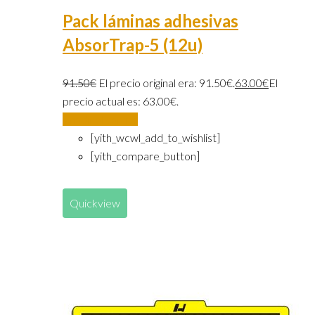
Pack láminas adhesivas
AbsorTrap-5 (12u)
91.50
€
El precio original era: 91.50€.
63.00
€
El
precio actual es: 63.00€.
Añadir al carrito
[yith_wcwl_add_to_wishlist]
[yith_compare_button]
Quickview