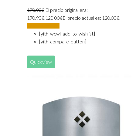
170.90
€
El precio original era:
170.90€.
120.00
€
El precio actual es: 120.00€.
Añadir al carrito
[yith_wcwl_add_to_wishlist]
[yith_compare_button]
Quickview