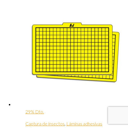
29% Dto.
Captura de insectos
,
Láminas adhesivas