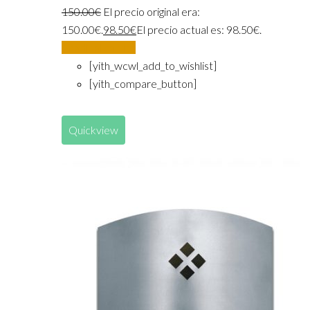
150.00
€
El precio original era:
150.00€.
98.50
€
El precio actual es: 98.50€.
Añadir al carrito
[yith_wcwl_add_to_wishlist]
[yith_compare_button]
Quickview