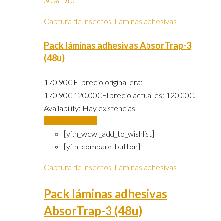
30% Dto.
Captura de insectos
,
Láminas adhesivas
Pack láminas adhesivas AbsorTrap-3
(48u)
170.90
€
El precio original era:
170.90€.
120.00
€
El precio actual es: 120.00€.
Availability:
Hay existencias
Añadir al carrito
[yith_wcwl_add_to_wishlist]
[yith_compare_button]
Captura de insectos
,
Láminas adhesivas
Pack láminas adhesivas
AbsorTrap-3 (48u)