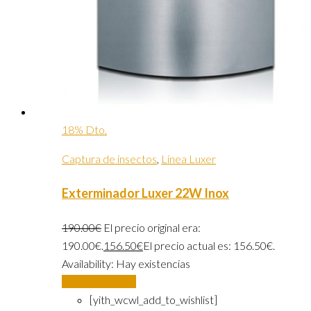
18% Dto.
Captura de insectos
,
Linea Luxer
Exterminador Luxer 22W Inox
190.00
€
El precio original era:
190.00€.
156.50
€
El precio actual es: 156.50€.
Availability:
Hay existencias
Añadir al carrito
[yith_wcwl_add_to_wishlist]