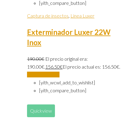
[yith_compare_button]
Captura de insectos
,
Linea Luxer
Exterminador Luxer 22W
Inox
190.00
€
El precio original era:
190.00€.
156.50
€
El precio actual es: 156.50€.
Añadir al carrito
[yith_wcwl_add_to_wishlist]
[yith_compare_button]
Quickview