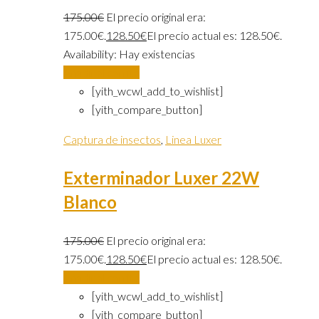
175.00
€
El precio original era:
175.00€.
128.50
€
El precio actual es: 128.50€.
Availability:
Hay existencias
Añadir al carrito
[yith_wcwl_add_to_wishlist]
[yith_compare_button]
Captura de insectos
,
Linea Luxer
Exterminador Luxer 22W
Blanco
175.00
€
El precio original era:
175.00€.
128.50
€
El precio actual es: 128.50€.
Añadir al carrito
[yith_wcwl_add_to_wishlist]
[yith_compare_button]