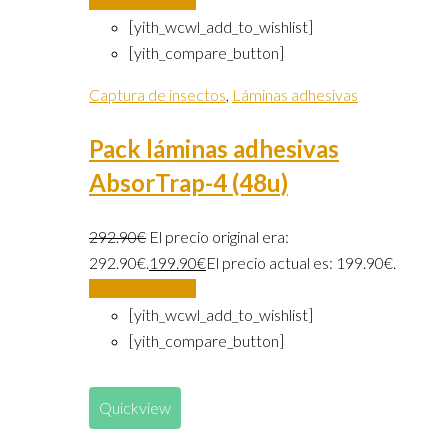
Añadir al carrito
[yith_wcwl_add_to_wishlist]
[yith_compare_button]
Captura de insectos
,
Láminas adhesivas
Pack láminas adhesivas
AbsorTrap-4 (48u)
292.90
€
El precio original era:
292.90€.
199.90
€
El precio actual es: 199.90€.
Añadir al carrito
[yith_wcwl_add_to_wishlist]
[yith_compare_button]
Quickview