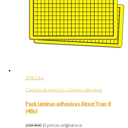
29% Dto.
Captura de insectos
,
Láminas adhesivas
Pack láminas adhesivas AbsorTrap-8
(48u)
239.90
€
El precio original era: