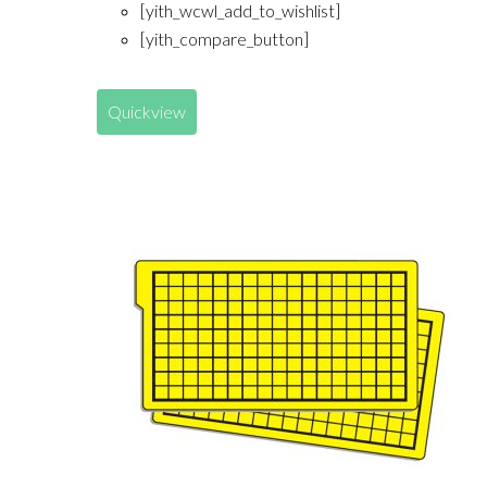
[yith_wcwl_add_to_wishlist]
[yith_compare_button]
Quickview