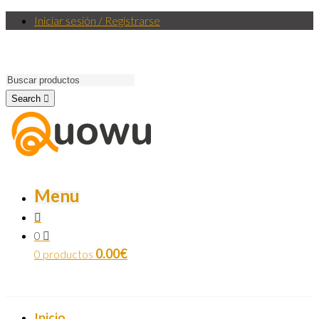
Iniciar sesión / Registrarse
Search
Menu
0
0.00
€
0 productos
Inicio