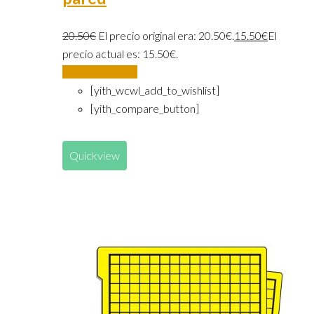
20.50
€
El precio original era: 20.50€.
15.50
€
El
precio actual es: 15.50€.
Añadir al carrito
[yith_wcwl_add_to_wishlist]
[yith_compare_button]
Quickview