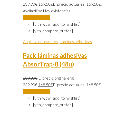
239.90€.
169.50
€
El precio actual es: 169.50€.
Availability:
Hay existencias
Añadir al carrito
[yith_wcwl_add_to_wishlist]
[yith_compare_button]
Captura de insectos
,
Láminas adhesivas
Pack láminas adhesivas
AbsorTrap-8 (48u)
239.90
€
El precio original era:
239.90€.
169.50
€
El precio actual es: 169.50€.
Añadir al carrito
[yith_wcwl_add_to_wishlist]
[yith_compare_button]