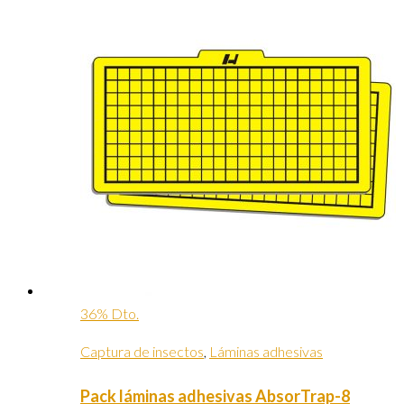
36% Dto.
Captura de insectos
,
Láminas adhesivas
Pack láminas adhesivas AbsorTrap-8