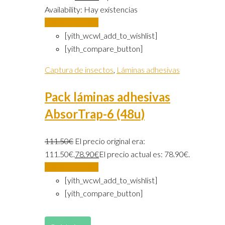
Availability:
Hay existencias
Añadir al carrito
[yith_wcwl_add_to_wishlist]
[yith_compare_button]
Captura de insectos
,
Láminas adhesivas
Pack láminas adhesivas
AbsorTrap-6 (48u)
111.50
€
El precio original era:
111.50€.
78.90
€
El precio actual es: 78.90€.
Añadir al carrito
[yith_wcwl_add_to_wishlist]
[yith_compare_button]