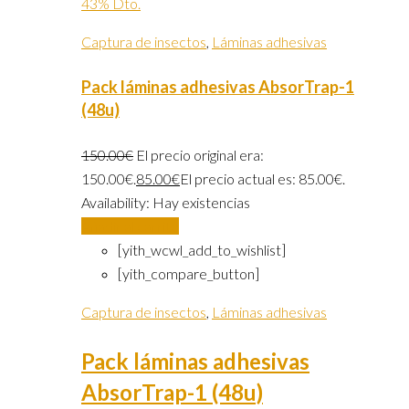
43% Dto.
Captura de insectos
,
Láminas adhesivas
Pack láminas adhesivas AbsorTrap-1
(48u)
150.00
€
El precio original era:
150.00€.
85.00
€
El precio actual es: 85.00€.
Availability:
Hay existencias
Añadir al carrito
[yith_wcwl_add_to_wishlist]
[yith_compare_button]
Captura de insectos
,
Láminas adhesivas
Pack láminas adhesivas
AbsorTrap-1 (48u)