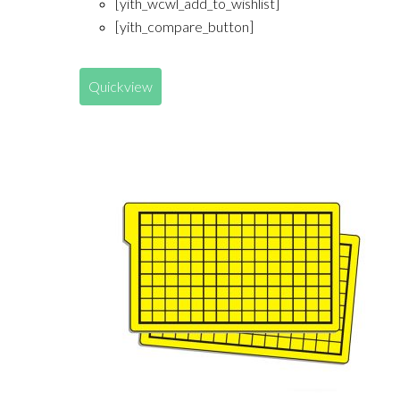
[yith_wcwl_add_to_wishlist]
[yith_compare_button]
Quickview