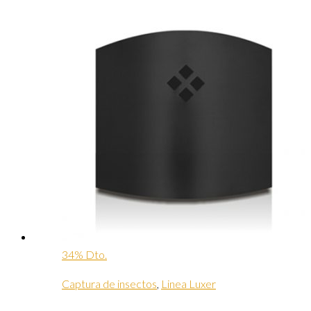
34% Dto.
Captura de insectos
,
Linea Luxer