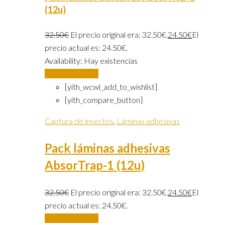
(12u)
32.50
€
El precio original era: 32.50€.
24.50
€
El
precio actual es: 24.50€.
Availability:
Hay existencias
Añadir al carrito
[yith_wcwl_add_to_wishlist]
[yith_compare_button]
Captura de insectos
,
Láminas adhesivas
Pack láminas adhesivas
AbsorTrap-1 (12u)
32.50
€
El precio original era: 32.50€.
24.50
€
El
precio actual es: 24.50€.
Añadir al carrito