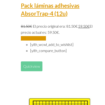
Pack láminas adhesivas
AbsorTrap-4 (12u)
81.50
€
El precio original era: 81.50€.
59.50
€
El
precio actual es: 59.50€.
Añadir al carrito
[yith_wcwl_add_to_wishlist]
[yith_compare_button]
Quickview