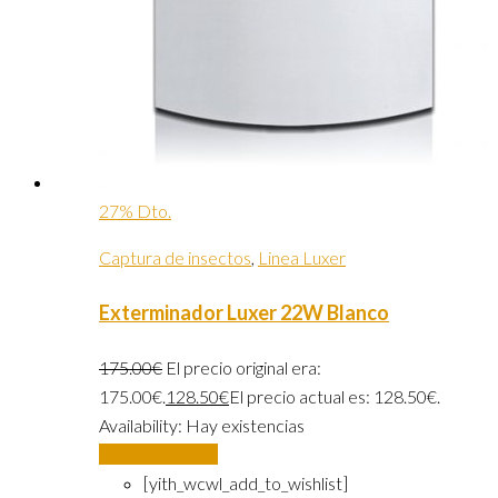
27% Dto.
Captura de insectos
,
Linea Luxer
Exterminador Luxer 22W Blanco
175.00
€
El precio original era:
175.00€.
128.50
€
El precio actual es: 128.50€.
Availability:
Hay existencias
Añadir al carrito
[yith_wcwl_add_to_wishlist]