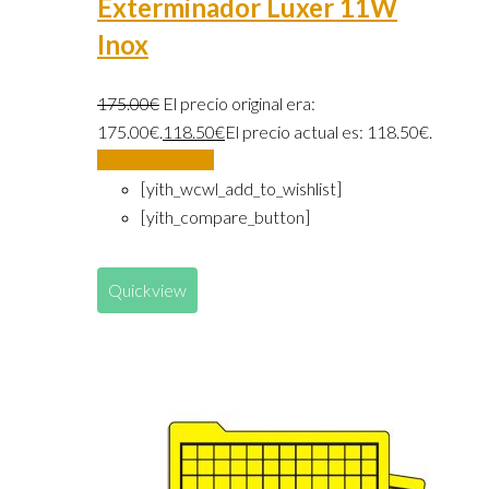
Exterminador Luxer 11W
Inox
175.00
€
El precio original era:
175.00€.
118.50
€
El precio actual es: 118.50€.
Añadir al carrito
[yith_wcwl_add_to_wishlist]
[yith_compare_button]
Quickview