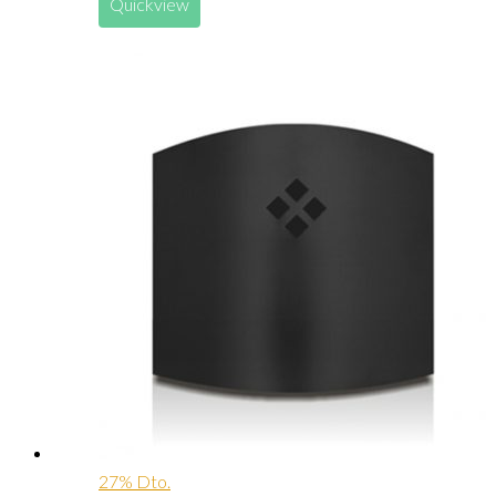
Quickview
27% Dto.