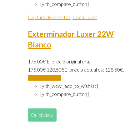
[yith_compare_button]
Captura de insectos
,
Linea Luxer
Exterminador Luxer 22W
Blanco
175.00
€
El precio original era:
175.00€.
128.50
€
El precio actual es: 128.50€.
Añadir al carrito
[yith_wcwl_add_to_wishlist]
[yith_compare_button]
Quickview