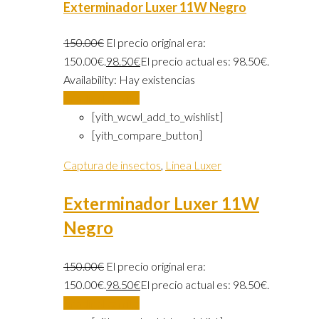
Exterminador Luxer 11W Negro
150.00
€
El precio original era:
150.00€.
98.50
€
El precio actual es: 98.50€.
Availability:
Hay existencias
Añadir al carrito
[yith_wcwl_add_to_wishlist]
[yith_compare_button]
Captura de insectos
,
Linea Luxer
Exterminador Luxer 11W
Negro
150.00
€
El precio original era:
150.00€.
98.50
€
El precio actual es: 98.50€.
Añadir al carrito