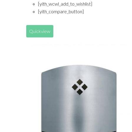
[yith_wcwl_add_to_wishlist]
[yith_compare_button]
Quickview