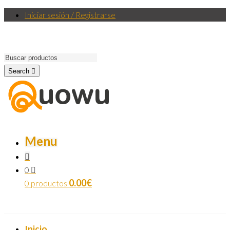
Iniciar sesión / Registrarse
Search
Menu
0
0.00
€
0 productos
Inicio