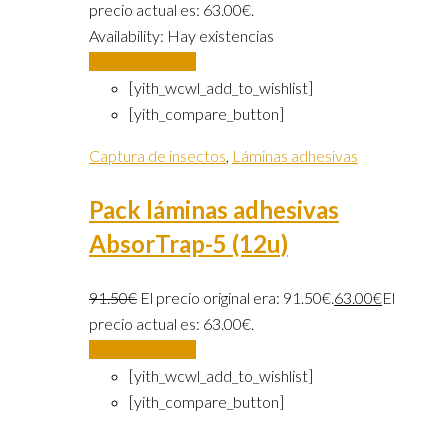
precio actual es: 63.00€.
Availability:
Hay existencias
Añadir al carrito
[yith_wcwl_add_to_wishlist]
[yith_compare_button]
Captura de insectos
,
Láminas adhesivas
Pack láminas adhesivas
AbsorTrap-5 (12u)
91.50
€
El precio original era: 91.50€.
63.00
€
El
precio actual es: 63.00€.
Añadir al carrito
[yith_wcwl_add_to_wishlist]
[yith_compare_button]