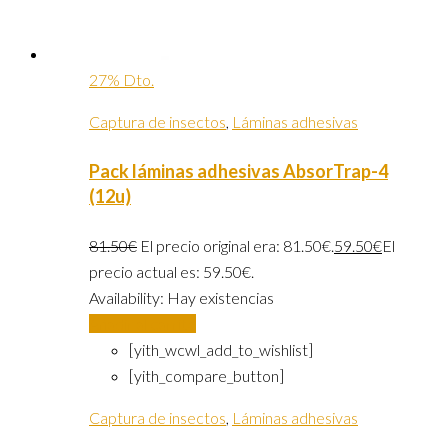
27% Dto.
Captura de insectos
,
Láminas adhesivas
Pack láminas adhesivas AbsorTrap-4
(12u)
81.50
€
El precio original era: 81.50€.
59.50
€
El
precio actual es: 59.50€.
Availability:
Hay existencias
Añadir al carrito
[yith_wcwl_add_to_wishlist]
[yith_compare_button]
Captura de insectos
,
Láminas adhesivas