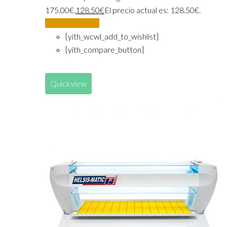
175.00€.
128.50
€
El precio actual es: 128.50€.
Añadir al carrito
[yith_wcwl_add_to_wishlist]
[yith_compare_button]
Quickview