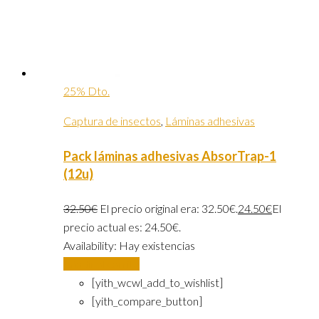
25% Dto.
Captura de insectos
,
Láminas adhesivas
Pack láminas adhesivas AbsorTrap-1
(12u)
32.50
€
El precio original era: 32.50€.
24.50
€
El
precio actual es: 24.50€.
Availability:
Hay existencias
Añadir al carrito
[yith_wcwl_add_to_wishlist]
[yith_compare_button]