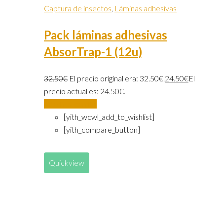
Captura de insectos
,
Láminas adhesivas
Pack láminas adhesivas
AbsorTrap-1 (12u)
32.50
€
El precio original era: 32.50€.
24.50
€
El
precio actual es: 24.50€.
Añadir al carrito
[yith_wcwl_add_to_wishlist]
[yith_compare_button]
Quickview