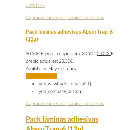
26% Dto.
Captura de insectos
,
Láminas adhesivas
Pack láminas adhesivas AbsorTrap-6
(12u)
30.90
€
El precio original era: 30.90€.
23.00
€
El
precio actual es: 23.00€.
Availability:
Hay existencias
Añadir al carrito
[yith_wcwl_add_to_wishlist]
[yith_compare_button]
Captura de insectos
,
Láminas adhesivas
Pack láminas adhesivas
AbsorTrap-6 (12u)