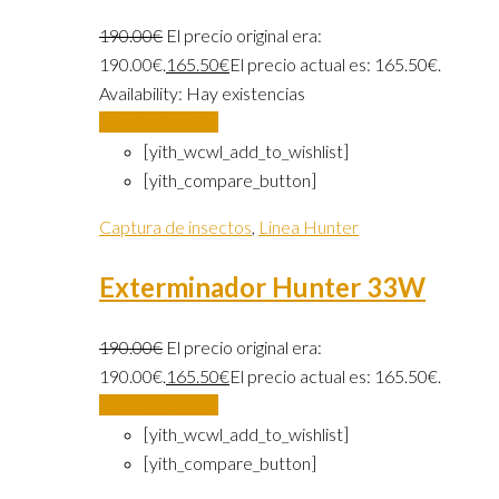
190.00
€
El precio original era:
190.00€.
165.50
€
El precio actual es: 165.50€.
Availability:
Hay existencias
Añadir al carrito
[yith_wcwl_add_to_wishlist]
[yith_compare_button]
Captura de insectos
,
Linea Hunter
Exterminador Hunter 33W
190.00
€
El precio original era:
190.00€.
165.50
€
El precio actual es: 165.50€.
Añadir al carrito
[yith_wcwl_add_to_wishlist]
[yith_compare_button]