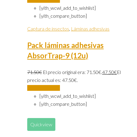
[yith_wcwl_add_to_wishlist]
[yith_compare_button]
Captura de insectos
,
Láminas adhesivas
Pack láminas adhesivas
AbsorTrap-9 (12u)
71.50
€
El precio original era: 71.50€.
47.50
€
El
precio actual es: 47.50€.
Añadir al carrito
[yith_wcwl_add_to_wishlist]
[yith_compare_button]
Quickview