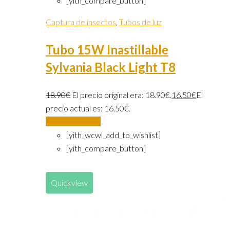
[yith_compare_button]
Captura de insectos
,
Tubos de luz
Tubo 15W Inastillable
Sylvania Black Light T8
18.90
€
El precio original era: 18.90€.
16.50
€
El
precio actual es: 16.50€.
Añadir al carrito
[yith_wcwl_add_to_wishlist]
[yith_compare_button]
Quickview