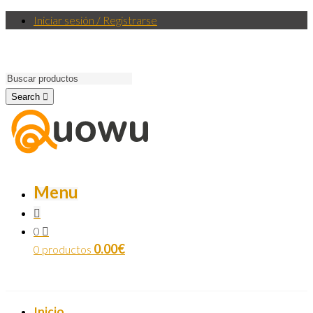
Iniciar sesión / Registrarse
Search
Menu
0
0.00
€
0 productos
Inicio