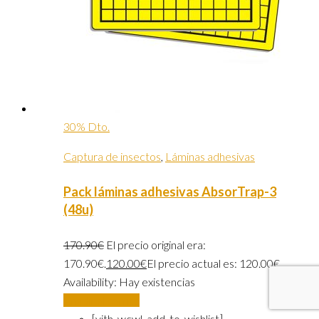
30% Dto.
Captura de insectos
,
Láminas adhesivas
Pack láminas adhesivas AbsorTrap-3
(48u)
170.90
€
El precio original era:
170.90€.
120.00
€
El precio actual es: 120.00€.
Availability:
Hay existencias
Añadir al carrito
[yith_wcwl_add_to_wishlist]