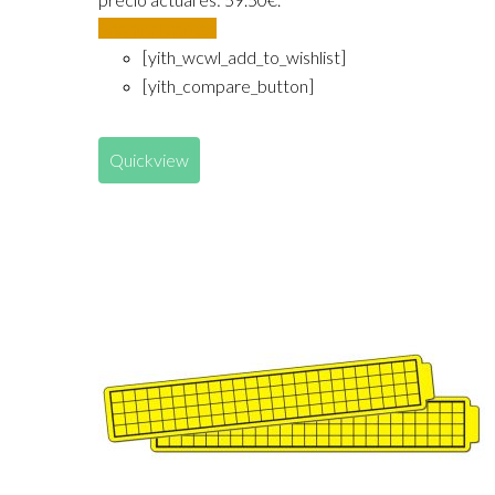
Añadir al carrito
[yith_wcwl_add_to_wishlist]
[yith_compare_button]
Quickview