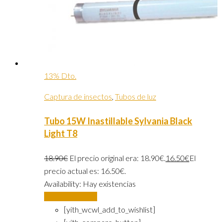
13% Dto.
Captura de insectos
,
Tubos de luz
Tubo 15W Inastillable Sylvania Black
Light T8
18.90
€
El precio original era: 18.90€.
16.50
€
El
precio actual es: 16.50€.
Availability:
Hay existencias
Añadir al carrito
[yith_wcwl_add_to_wishlist]