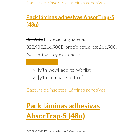
Captura de insectos
,
Láminas adhesivas
Pack láminas adhesivas AbsorTrap-5
(48u)
328.90
€
El precio original era:
328.90€.
216.90
€
El precio actual es: 216.90€.
Availability:
Hay existencias
Añadir al carrito
[yith_wcwl_add_to_wishlist]
[yith_compare_button]
Captura de insectos
,
Láminas adhesivas
Pack láminas adhesivas
AbsorTrap-5 (48u)
328.90
€
El precio original era: