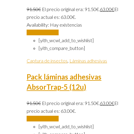
91.50
€
El precio original era: 91.50€.
63.00
€
El
precio actual es: 63.00€.
Availability:
Hay existencias
Añadir al carrito
[yith_wcwl_add_to_wishlist]
[yith_compare_button]
Captura de insectos
,
Láminas adhesivas
Pack láminas adhesivas
AbsorTrap-5 (12u)
91.50
€
El precio original era: 91.50€.
63.00
€
El
precio actual es: 63.00€.
Añadir al carrito
[yith_wcwl_add_to_wishlist]