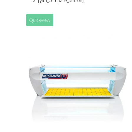
[yith_compare_button]
Quickview