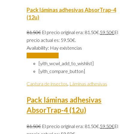
Pack láminas adhesivas AbsorTrap-4
(12u)
81.50
€
El precio original era: 81.50€.
59.50
€
El
precio actual es: 59.50€.
Availability:
Hay existencias
Añadir al carrito
[yith_wcwl_add_to_wishlist]
[yith_compare_button]
Captura de insectos
,
Láminas adhesivas
Pack láminas adhesivas
AbsorTrap-4 (12u)
81.50
€
El precio original era: 81.50€.
59.50
€
El
precio actual es: 59.50€.