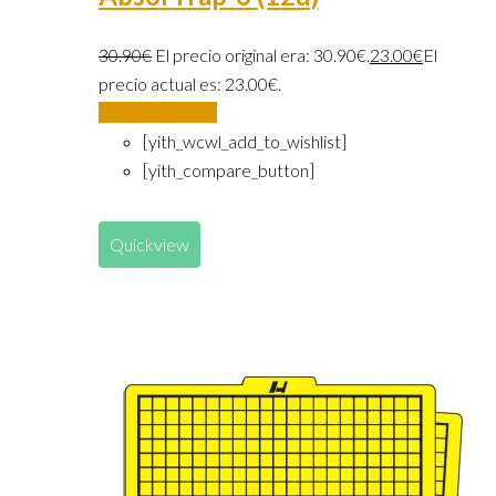
30.90
€
El precio original era: 30.90€.
23.00
€
El
precio actual es: 23.00€.
Añadir al carrito
[yith_wcwl_add_to_wishlist]
[yith_compare_button]
Quickview