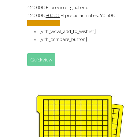
120.00
€
El precio original era:
120.00€.
90.50
€
El precio actual es: 90.50€.
Añadir al carrito
[yith_wcwl_add_to_wishlist]
[yith_compare_button]
Quickview