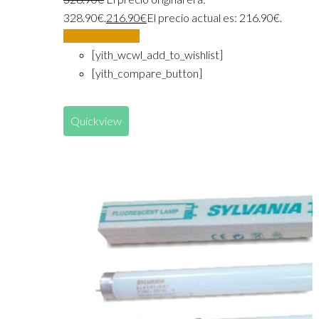
328.90€.
216.90
€
El precio actual es: 216.90€.
Añadir al carrito
[yith_wcwl_add_to_wishlist]
[yith_compare_button]
Quickview