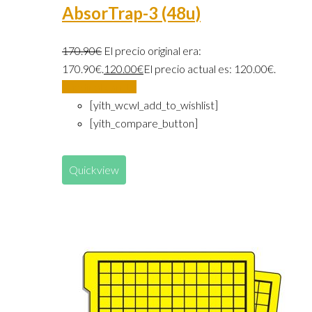
AbsorTrap-3 (48u)
170.90
€
El precio original era:
170.90€.
120.00
€
El precio actual es: 120.00€.
Añadir al carrito
[yith_wcwl_add_to_wishlist]
[yith_compare_button]
Quickview