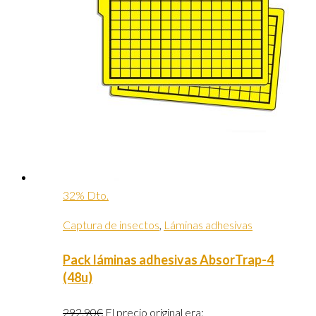
32% Dto.
Captura de insectos
,
Láminas adhesivas
Pack láminas adhesivas AbsorTrap-4
(48u)
292.90
€
El precio original era: