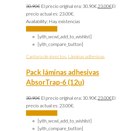
30.90
€
El precio original era: 30.90€.
23.00
€
El
precio actual es: 23.00€.
Availability:
Hay existencias
Añadir al carrito
[yith_wcwl_add_to_wishlist]
[yith_compare_button]
Captura de insectos
,
Láminas adhesivas
Pack láminas adhesivas
AbsorTrap-6 (12u)
30.90
€
El precio original era: 30.90€.
23.00
€
El
precio actual es: 23.00€.
Añadir al carrito
[yith_wcwl_add_to_wishlist]
[yith_compare_button]