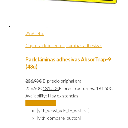
29% Dto.
Captura de insectos
,
Láminas adhesivas
Pack láminas adhesivas AbsorTrap-9
(48u)
256.90
€
El precio original era:
256.90€.
181.50
€
El precio actual es: 181.50€.
Availability:
Hay existencias
Añadir al carrito
[yith_wcwl_add_to_wishlist]
[yith_compare_button]