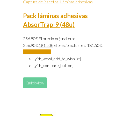
Captura de insectos
,
Láminas adhesivas
Pack láminas adhesivas
AbsorTrap-9 (48u)
256.90
€
El precio original era:
256.90€.
181.50
€
El precio actual es: 181.50€.
Añadir al carrito
[yith_wcwl_add_to_wishlist]
[yith_compare_button]
Quickview