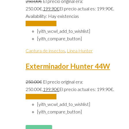
250.00
€
El precio original era:
250.00€.
199.90
€
El precio actual es: 199.90€.
Availability:
Hay existencias
Añadir al carrito
[yith_wcwl_add_to_wishlist]
[yith_compare_button]
Captura de insectos
,
Linea Hunter
Exterminador Hunter 44W
250.00
€
El precio original era:
250.00€.
199.90
€
El precio actual es: 199.90€.
Añadir al carrito
[yith_wcwl_add_to_wishlist]
[yith_compare_button]