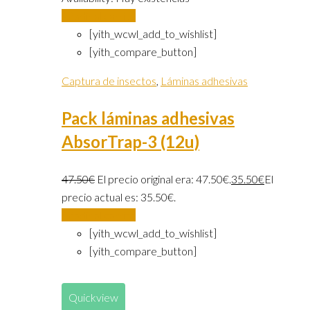
Añadir al carrito
[yith_wcwl_add_to_wishlist]
[yith_compare_button]
Captura de insectos
,
Láminas adhesivas
Pack láminas adhesivas
AbsorTrap-3 (12u)
47.50
€
El precio original era: 47.50€.
35.50
€
El
precio actual es: 35.50€.
Añadir al carrito
[yith_wcwl_add_to_wishlist]
[yith_compare_button]
Quickview