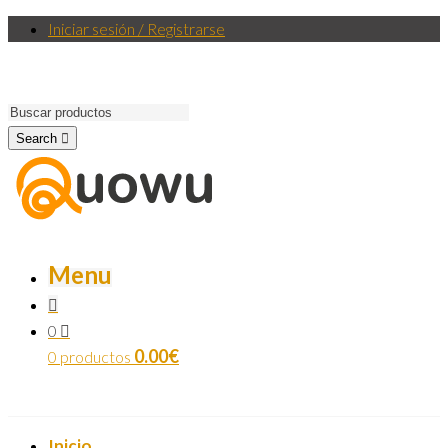
Iniciar sesión / Registrarse
Search
Menu
0
0.00
€
0 productos
Inicio