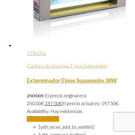
21% Dto.
Captura de insectos
,
E Inox Suspension
Exterminador EInox Suspensión 30W
250.00
€
El precio original era:
250.00€.
197.50
€
El precio actual es: 197.50€.
Availability:
Hay existencias
Añadir al carrito
[yith_wcwl_add_to_wishlist]
[yith_compare_button]