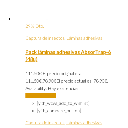
29% Dto.
Captura de insectos
,
Láminas adhesivas
Pack láminas adhesivas AbsorTrap-6
(48u)
111.50
€
El precio original era:
111.50€.
78.90
€
El precio actual es: 78.90€.
Availability:
Hay existencias
Añadir al carrito
[yith_wcwl_add_to_wishlist]
[yith_compare_button]
Captura de insectos
,
Láminas adhesivas