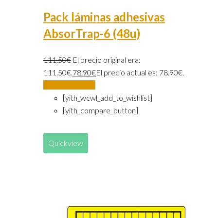
Pack láminas adhesivas
AbsorTrap-6 (48u)
111.50
€
El precio original era:
111.50€.
78.90
€
El precio actual es: 78.90€.
Añadir al carrito
[yith_wcwl_add_to_wishlist]
[yith_compare_button]
Quickview