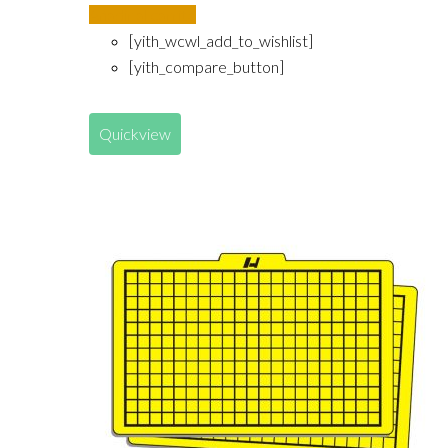
Añadir al carrito
[yith_wcwl_add_to_wishlist]
[yith_compare_button]
Quickview