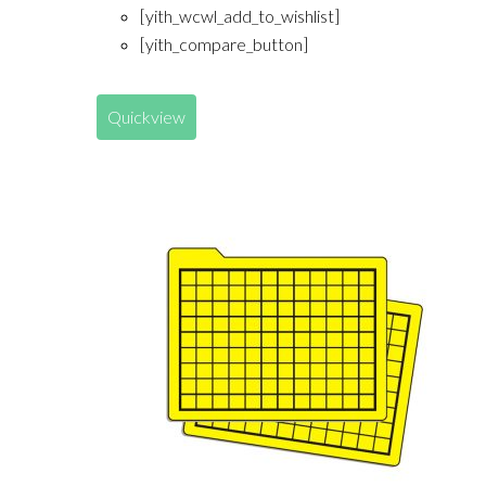
[yith_wcwl_add_to_wishlist]
[yith_compare_button]
Quickview