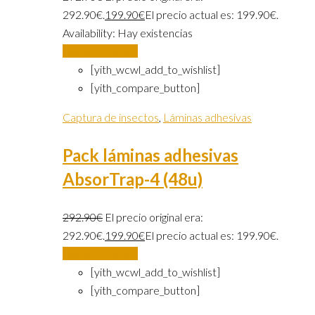
292.90€.
199.90
€
El precio actual es: 199.90€.
Availability:
Hay existencias
Añadir al carrito
[yith_wcwl_add_to_wishlist]
[yith_compare_button]
Captura de insectos
,
Láminas adhesivas
Pack láminas adhesivas
AbsorTrap-4 (48u)
292.90
€
El precio original era:
292.90€.
199.90
€
El precio actual es: 199.90€.
Añadir al carrito
[yith_wcwl_add_to_wishlist]
[yith_compare_button]