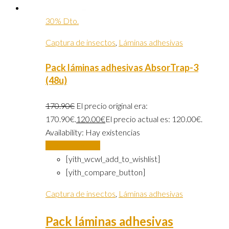
30% Dto.
Captura de insectos
,
Láminas adhesivas
Pack láminas adhesivas AbsorTrap-3
(48u)
170.90
€
El precio original era:
170.90€.
120.00
€
El precio actual es: 120.00€.
Availability:
Hay existencias
Añadir al carrito
[yith_wcwl_add_to_wishlist]
[yith_compare_button]
Captura de insectos
,
Láminas adhesivas
Pack láminas adhesivas