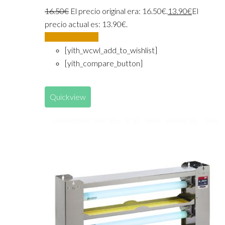
16.50
€
El precio original era: 16.50€.
13.90
€
El
precio actual es: 13.90€.
Añadir al carrito
[yith_wcwl_add_to_wishlist]
[yith_compare_button]
Quickview