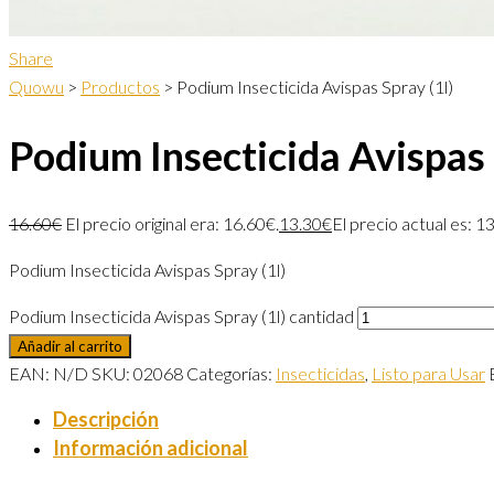
Share
Quowu
>
Productos
>
Podium Insecticida Avispas Spray (1l)
Podium Insecticida Avispas 
16.60
€
El precio original era: 16.60€.
13.30
€
El precio actual es: 1
Podium Insecticida Avispas Spray (1l)
Podium Insecticida Avispas Spray (1l) cantidad
Añadir al carrito
EAN:
N/D
SKU:
02068
Categorías:
Insecticidas
,
Listo para Usar
Descripción
Información adicional