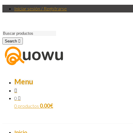
Iniciar sesión / Registrarse
Search
Menu
0
0.00
€
0 productos
Inicio